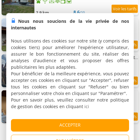
8.6
2.9 km
/10
Nous nous soucions de la vie privée de nos
Appartement - Laruns
Appartement, 45 m²
internautes
4 personnes, 1 salle de bains
Nous utilisons des cookies sur notre site (y compris des
cookies tiers) pour améliorer l'expérience utilisateur,
9.8
3 km
/10
assurer le bon fonctionnement du site, réaliser des
Appartement Cocoon avec jardin et vue montagne
analyses d'audience et vous proposer des offres
Appartement, 70 m²
publicitaires les plus adaptées.
4 personnes, 2 chambres, 1 salle de bains
Pour bénéficier de la meilleure expérience, vous pouvez
accepter ces cookies en cliquant sur "Accepter", refuser
8.5
3 km
/10
tous les cookies en cliquant sur "Refuser" ou bien
personnaliser votre choix en cliquant sur "Paramétrer".
La maison de Garance
Maison de vacances, 200 m²
Pour en savoir plus, veuillez consulter notre politique
14 personnes, 4 chambres, 3 salles de bains
de gestion des cookies en cliquant
ici
9
3 km
/10
ACCEPTER