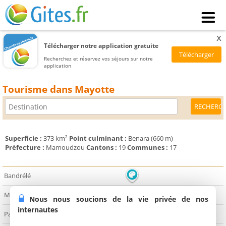
x
Télécharger notre application gratuite
Recherchez et réservez vos séjours sur notre
application
Tourisme dans Mayotte
Superficie :
373 km²
Point culminant :
Benara (660 m)
Préfecture :
Mamoudzou
Cantons :
19
Communes :
17
Bandrélé
Mamoudzou
Nous nous soucions de la vie privée de nos
internautes
Pamandzi