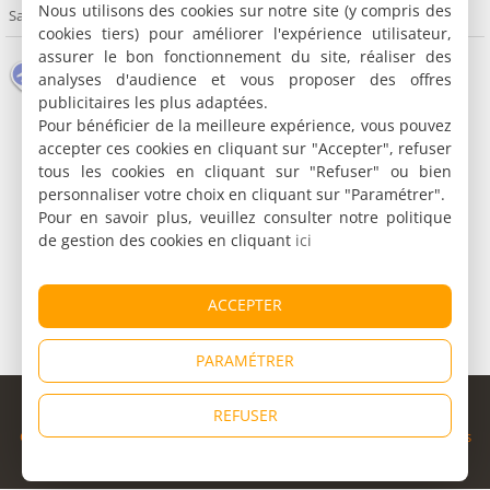
Nous utilisons des cookies sur notre site (y compris des
Sada
cookies tiers) pour améliorer l'expérience utilisateur,
assurer le bon fonctionnement du site, réaliser des
Aéroport
Musée
Divers
analyses d'audience et vous proposer des offres
publicitaires les plus adaptées.
Pour bénéficier de la meilleure expérience, vous pouvez
accepter ces cookies en cliquant sur "Accepter", refuser
tous les cookies en cliquant sur "Refuser" ou bien
personnaliser votre choix en cliquant sur "Paramétrer".
Pour en savoir plus, veuillez consulter notre politique
de gestion des cookies en cliquant
ici
ACCEPTER
PARAMÉTRER
© Copyright 1998 - 2026
REFUSER
Cybevasion
|
Mentions légales
|
Confidentialité
|
CGU
|
Informations
légales
|
Partenaires
|
Système d'alerte
|