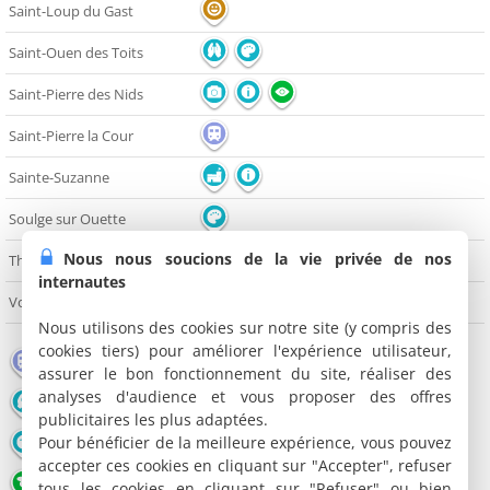
Saint-Loup du Gast
Saint-Ouen des Toits
Saint-Pierre des Nids
Saint-Pierre la Cour
Sainte-Suzanne
Soulge sur Ouette
Nous nous soucions de la vie privée de nos
Thorigné en Charnie
internautes
Voutré
Nous utilisons des cookies sur notre site (y compris des
cookies tiers) pour améliorer l'expérience utilisateur,
Gare
Aéroport
Lieu touristique
assurer le bon fonctionnement du site, réaliser des
analyses d'audience et vous proposer des offres
Edifice religieux
Château
Office de tourisme
publicitaires les plus adaptées.
Pour bénéficier de la meilleure expérience, vous pouvez
Musée
Grotte
Point de vue
accepter ces cookies en cliquant sur "Accepter", refuser
Lac / Plan d'eau
Restaurant
Salle de spectacles
tous les cookies en cliquant sur "Refuser" ou bien