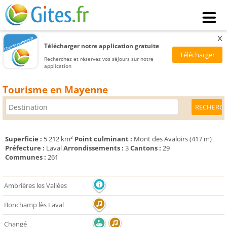
x
Télécharger notre application gratuite
Recherchez et réservez vos séjours sur notre
application
Tourisme en Mayenne
Superficie :
5 212 km²
Point culminant :
Mont des Avaloirs (417 m)
Préfecture :
Laval
Arrondissements :
3
Cantons :
29
Communes :
261
Ambrières les Vallées
Bonchamp lès Laval
Changé