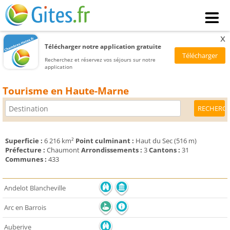
x
Télécharger notre application gratuite
Recherchez et réservez vos séjours sur notre
application
Tourisme en Haute-Marne
Superficie :
6 216 km²
Point culminant :
Haut du Sec (516 m)
Préfecture :
Chaumont
Arrondissements :
3
Cantons :
31
Communes :
433
Andelot Blancheville
Arc en Barrois
Auberive