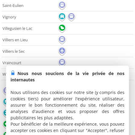
Saint-Eulien
Vignory
Villegusien le Lac
Villiers en Lieu
Villiers le Sec
Vraincourt
Nous nous soucions de la vie privée de nos
Wassy
internautes
Gare
Aéroport
Monument
Nous utilisons des cookies sur notre site (y compris des
cookies tiers) pour améliorer l'expérience utilisateur,
Pont
Edifice religieux
Château
assurer le bon fonctionnement du site, réaliser des
analyses d'audience et vous proposer des offres
Moulin
Office de tourisme
Musée
publicitaires les plus adaptées.
Pour bénéficier de la meilleure expérience, vous pouvez
Point de vue
Parc et Jardin
Nature
accepter ces cookies en cliquant sur "Accepter", refuser