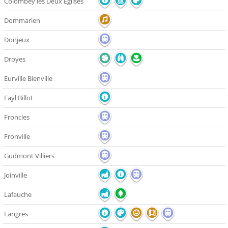
Colombey les Deux Églises
Dommarien
Donjeux
Droyes
Eurville Bienville
Fayl Billot
Froncles
Fronville
Gudmont Villiers
Joinville
Lafauche
Langres