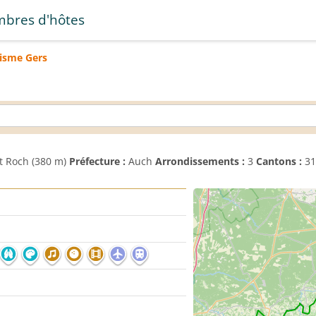
bres d'hôtes
risme
Gers
t Roch (380 m)
Préfecture :
Auch
Arrondissements :
3
Cantons :
31