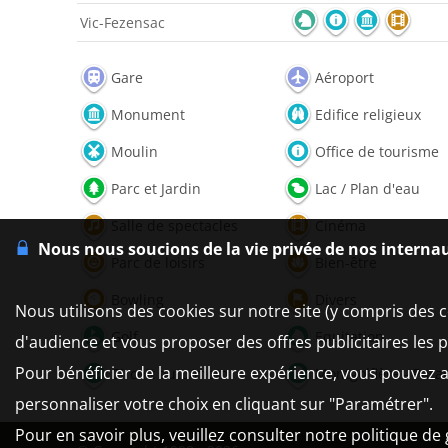
Vic-Fezensac
Gare
Aéroport
Monument
Edifice religieux
Moulin
Office de tourisme
Parc et Jardin
Lac / Plan d'eau
Salle de spectacles
Cinéma
Nous nous soucions de la vie privée de nos interna
Parc de loisirs
Bien-être
Bowling
Divers
Nous utilisons des cookies sur notre site (y compris des c
Golf
Equitation
d'audience et vous proposer des offres publicitaires les 
Pour bénéficier de la meilleure expérience, vous pouvez a
Circuit auto/moto
Montgolfière - Para
personnaliser votre choix en cliquant sur "Paramétrer".
Pour en savoir plus, veuillez consulter notre politique de