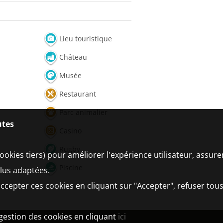
Lieu touristique
Château
Musée
Restaurant
Parc animalier
utes
Casino
Rugby
ookies tiers) pour améliorer l'expérience utilisateur, assur
Piscine
plus adaptées.
ccepter ces cookies en cliquant sur "Accepter", refuser tous
chute
 gestion des cookies en cliquant
ici