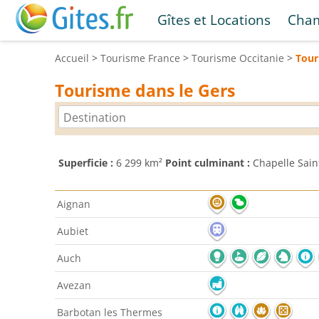
Gîtes et Locations
Cham
Accueil
>
Tourisme
France
>
Tourisme
Occitanie
>
Tou
Tourisme dans le Gers
Superficie :
6 299 km²
Point culminant :
Chapelle Sain
Aignan
Aubiet
Auch
Avezan
Barbotan les Thermes