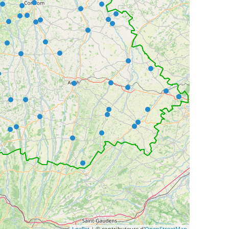
Leaflet
| © contributeurs d'
OpenStreetMap