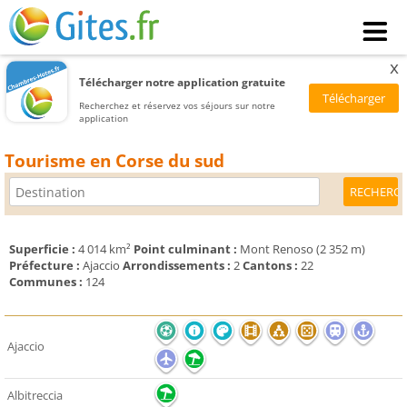
x
Télécharger notre application gratuite
Recherchez et réservez vos séjours sur notre
application
Tourisme en Corse du sud
Superficie :
4 014 km²
Point culminant :
Mont Renoso (2 352 m)
Préfecture :
Ajaccio
Arrondissements :
2
Cantons :
22
Communes :
124
Ajaccio
Albitreccia