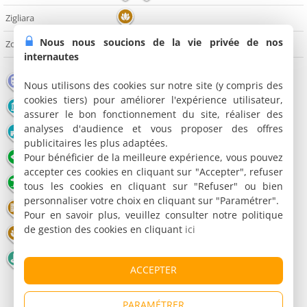
Zigliara
Nous nous soucions de la vie privée de nos
Zonza
internautes
Gare
Aéroport
Port
Nous utilisons des cookies sur notre site (y compris des
cookies tiers) pour améliorer l'expérience utilisateur,
Monument
Pont
Edifice religieux
assurer le bon fonctionnement du site, réaliser des
analyses d'audience et vous proposer des offres
Château
Office de tourisme
Musée
publicitaires les plus adaptées.
Pour bénéficier de la meilleure expérience, vous pouvez
Point de vue
Nature
Lac / Plan d'eau
accepter ces cookies en cliquant sur "Accepter", refuser
Plage
Congrès - Parc Expo
Restaurant
tous les cookies en cliquant sur "Refuser" ou bien
personnaliser votre choix en cliquant sur "Paramétrer".
Cinéma
Parc animalier
Parc de loisirs
Pour en savoir plus, veuillez consulter notre politique
de gestion des cookies en cliquant
ici
Bien-être
Casino
Football
Golf
Station de ski
ACCEPTER
PARAMÉTRER