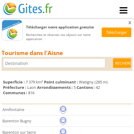
x
Télécharger notre application gratuite
Recherchez et réservez vos séjours sur notre
application
Tourisme dans l'Aisne
Superficie :
7 379 km²
Point culminant :
Watigny (285 m)
Préfecture :
Laon
Arrondissements :
5
Cantons :
42
Communes :
816
Amifontaine
Barenton Bugny
Barenton sur Serre