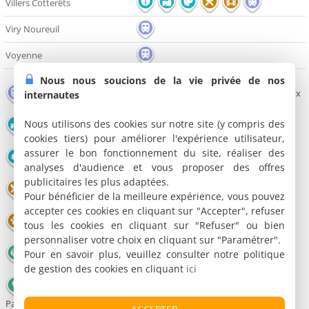
Villers Cotterêts
Viry Noureuil
Voyenne
Nous nous soucions de la vie privée de nos
Gare
Monument
Edifice religieux
internautes
Office de
Nous utilisons des cookies sur notre site (y compris des
Château
Musée
tourisme
cookies tiers) pour améliorer l'expérience utilisateur,
assurer le bon fonctionnement du site, réaliser des
Grotte
Nature
Plage
analyses d'audience et vous proposer des offres
publicitaires les plus adaptées.
Salle de
Restaurant
Cinéma
Pour bénéficier de la meilleure expérience, vous pouvez
spectacles
accepter ces cookies en cliquant sur "Accepter", refuser
Parc animalier
Bowling
Patinoire
tous les cookies en cliquant sur "Refuser" ou bien
personnaliser votre choix en cliquant sur "Paramétrer".
Circuit
Basketball
Golf
Pour en savoir plus, veuillez consulter notre politique
auto/moto
de gestion des cookies en cliquant
ici
Montgolfière -
Parachute