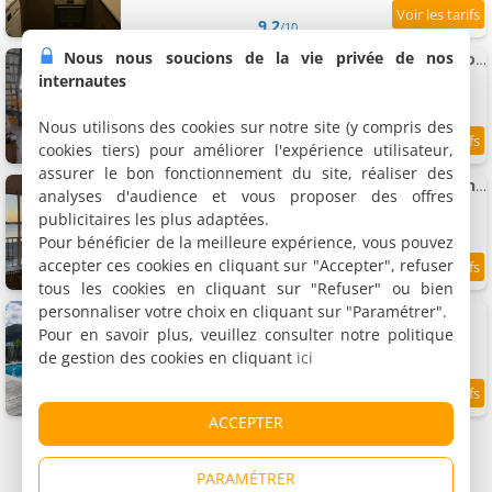
9.2
/10
Nous nous soucions de la vie privée de nos
Appartement "Pélican" duplex avec piscine commune dans résidence
Appartement, 60 m²
internautes
3 personnes, 1 chambre, 1 salle de bains
Nous utilisons des cookies sur notre site (y compris des
cookies tiers) pour améliorer l'expérience utilisateur,
9.2
/10
assurer le bon fonctionnement du site, réaliser des
Appartement Vue époustouflante sur le lagon pour 4p
analyses d'audience et vous proposer des offres
Appartement, 57 m²
publicitaires les plus adaptées.
4 personnes, 1 chambre, 1 salle de bains
Pour bénéficier de la meilleure expérience, vous pouvez
accepter ces cookies en cliquant sur "Accepter", refuser
9.2
/10
tous les cookies en cliquant sur "Refuser" ou bien
personnaliser votre choix en cliquant sur "Paramétrer".
Villa Ukarimu
Villa, 60 m²
Pour en savoir plus, veuillez consulter notre politique
4 personnes, 2 chambres, 1 salle de bains
de gestion des cookies en cliquant
ici
9.2
/10
ACCEPTER
PARAMÉTRER