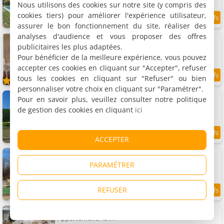
Nous utilisons des cookies sur notre site (y compris des
cookies tiers) pour améliorer l'expérience utilisateur,
9.5
/10
assurer le bon fonctionnement du site, réaliser des
analyses d'audience et vous proposer des offres
Appartement À l'époque
Appartement, 31 m²
publicitaires les plus adaptées.
2 personnes, 1 chambre, 1 salle de bains
Pour bénéficier de la meilleure expérience, vous pouvez
accepter ces cookies en cliquant sur "Accepter", refuser
tous les cookies en cliquant sur "Refuser" ou bien
9.5
/10
personnaliser votre choix en cliquant sur "Paramétrer".
Roquecombe
Pour en savoir plus, veuillez consulter notre politique
4 gîtes, 60 à 130 m²
de gestion des cookies en cliquant
ici
4 à 8 personnes (total 24 personnes)
9.5
ACCEPTER
/10
Roulotte au paradis
Location de vacances, 20 m²
PARAMÉTRER
3 personnes, 1 chambre, 1 salle de bains
REFUSER
9.5
/10
Appartement Le Petit Nicol
Appartement, 45 m²