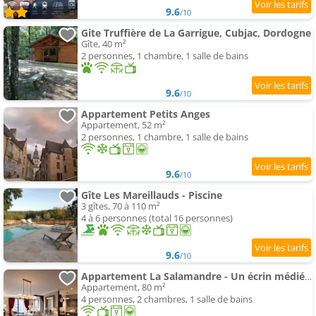
9.6
/10
Gite Truffière de La Garrigue, Cubjac, Dordogne
Gîte, 40 m²
2 personnes, 1 chambre, 1 salle de bains
9.6
/10
Appartement Petits Anges
Appartement, 52 m²
2 personnes, 1 chambre, 1 salle de bains
9.6
/10
Gîte Les Mareillauds - Piscine
3 gîtes, 70 à 110 m²
4 à 6 personnes (total 16 personnes)
9.6
/10
Appartement La Salamandre - Un écrin médiéval pour vos souvenirs - Imaginez-vous, réveillé par le murmure de Sar
Appartement, 80 m²
4 personnes, 2 chambres, 1 salle de bains