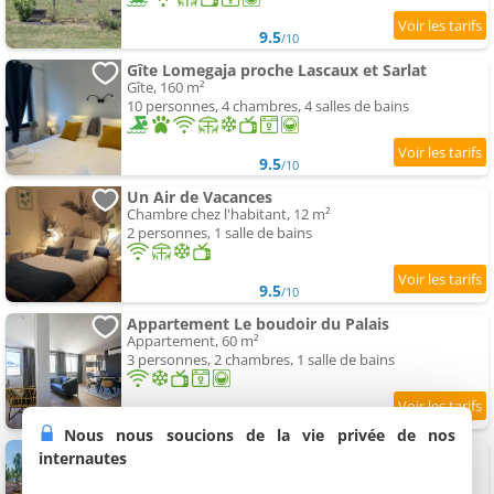
9.5
/10
Gîte Lomegaja proche Lascaux et Sarlat
Gîte, 160 m²
10 personnes, 4 chambres, 4 salles de bains
9.5
/10
Un Air de Vacances
Chambre chez l'habitant, 12 m²
2 personnes, 1 salle de bains
9.5
/10
Appartement Le boudoir du Palais
Appartement, 60 m²
3 personnes, 2 chambres, 1 salle de bains
9.5
/10
Nous nous soucions de la vie privée de nos
I love Bergerac Cottage
internautes
Maison de vacances, 35 m²
2 personnes, 1 chambre, 1 salle de bains