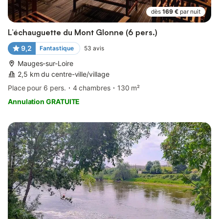
dès
169 €
par nuit
L’échauguette du Mont Glonne (6 pers.)
9,2
Fantastique
53
avis
Mauges-sur-Loire
2,5 km du centre-ville/village
Place pour 6 pers.
4 chambres
130 m²
Annulation GRATUITE