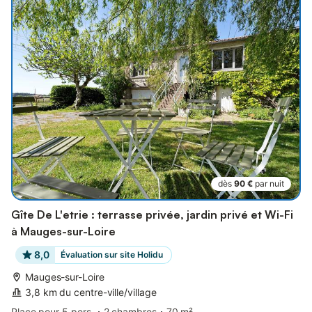
dès
90 €
par nuit
Gîte De L'etrie : terrasse privée, jardin privé et Wi-Fi
à Mauges-sur-Loire
8,0
Évaluation sur site Holidu
Mauges-sur-Loire
3,8 km du centre-ville/village
Place pour 5 pers.
2 chambres
70 m²