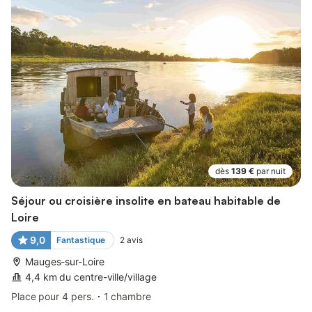
dès
139 €
par nuit
Séjour ou croisière insolite en bateau habitable de
Loire
9,0
Fantastique
2
avis
Mauges-sur-Loire
4,4 km du centre-ville/village
Place pour 4 pers.
1 chambre