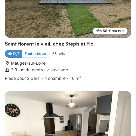
dès
58 €
par nuit
Saint florent le vieil, chez Stéph et Flo
9,2
Fantastique
23
avis
Mauges-sur-Loire
2,9 km du centre-ville/village
Place pour 2 pers.
1 chambre
16 m²