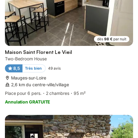
dès
98 €
par nuit
Maison Saint Florent Le Vieil
Two-Bedroom House
8,5
Très bien
49
avis
Mauges-sur-Loire
2,6 km du centre-ville/village
Place pour 6 pers.
2 chambres
95 m²
Annulation GRATUITE