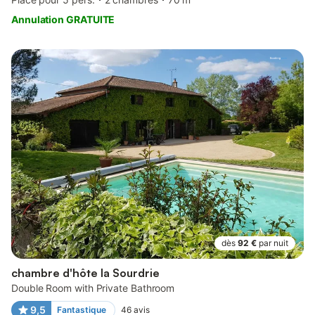
Annulation GRATUITE
dès
92 €
par nuit
chambre d'hôte la Sourdrie
Double Room with Private Bathroom
9,5
Fantastique
46
avis