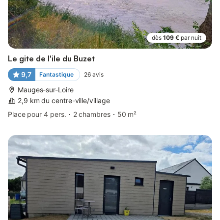
dès
109 €
par nuit
Le gite de l'ile du Buzet
9,7
Fantastique
26
avis
Mauges-sur-Loire
2,9 km du centre-ville/village
Place pour 4 pers.
2 chambres
50 m²