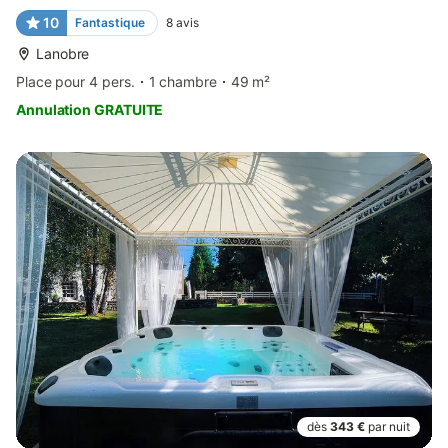
10
Fantastique
8
avis
Lanobre
Place pour 4 pers.
1 chambre
49 m²
Annulation GRATUITE
dès
343 €
par nuit