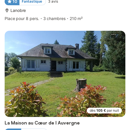
10
Fantastique
3
avis
Lanobre
Place pour 8 pers.
3 chambres
210 m²
dès
105 €
par nuit
La Maison au Cœur de l Auvergne