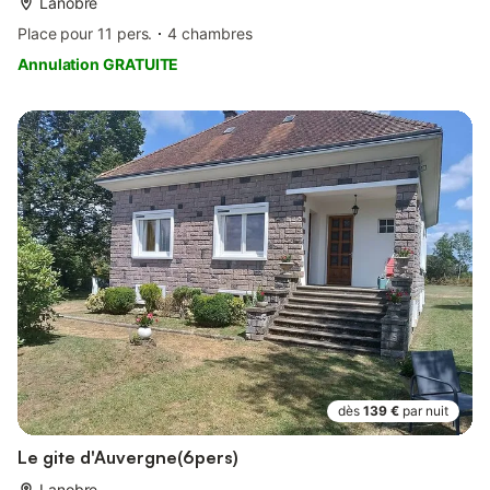
Lanobre
Place pour 11 pers.
4 chambres
Annulation GRATUITE
dès
139 €
par nuit
Le gite d'Auvergne(6pers)
Lanobre