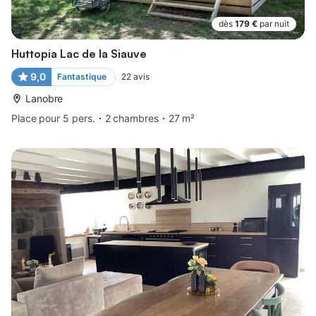
dès
179 €
par nuit
Huttopia Lac de la Siauve
9,0
Fantastique
22
avis
Lanobre
Place pour 5 pers.
2 chambres
27 m²