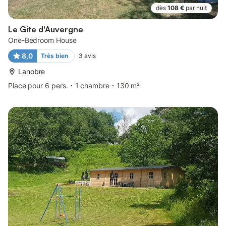
dès
108 €
par nuit
Le Gite d'Auvergne
One-Bedroom House
8,0
Très bien
3
avis
Lanobre
Place pour 6 pers.
1 chambre
130 m²