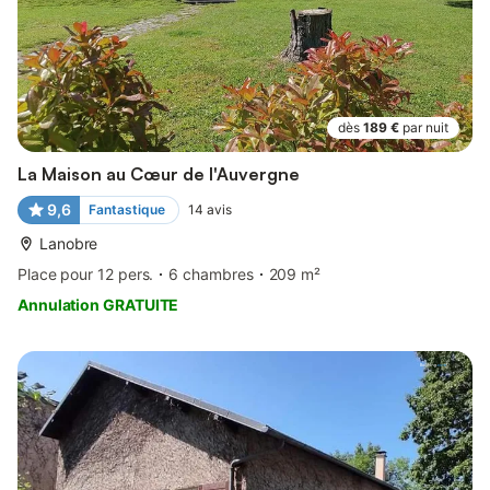
dès
189 €
par nuit
La Maison au Cœur de l'Auvergne
9,6
Fantastique
14
avis
Lanobre
Place pour 12 pers.
6 chambres
209 m²
Annulation GRATUITE