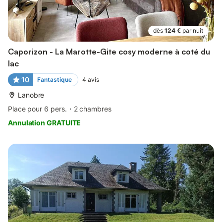
dès
124 €
par nuit
Caporizon - La Marotte-Gite cosy moderne à coté du
lac
10
Fantastique
4
avis
Lanobre
Place pour 6 pers.
2 chambres
Annulation GRATUITE