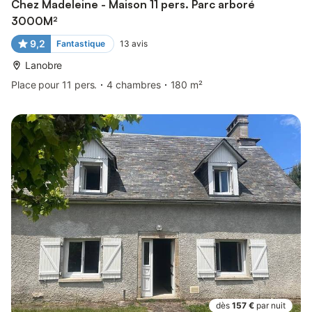
Chez Madeleine - Maison 11 pers. Parc arboré
3000M²
9,2
Fantastique
13
avis
Lanobre
Place pour 11 pers.
4 chambres
180 m²
dès
157 €
par nuit