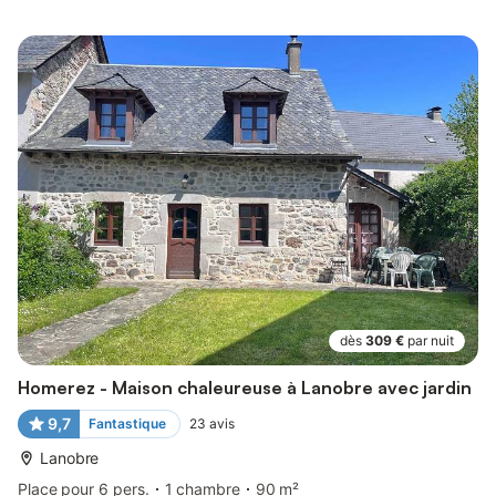
dès
309 €
par nuit
Homerez - Maison chaleureuse à Lanobre avec jardin
9,7
Fantastique
23
avis
Lanobre
Place pour 6 pers.
1 chambre
90 m²