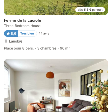
dès
113 €
par nuit
Ferme de la Luciole
Three-Bedroom House
8,6
Très bien
14
avis
Lanobre
Place pour 8 pers.
3 chambres
90 m²