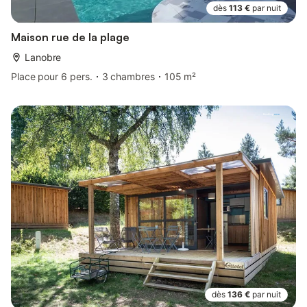
dès
113 €
par nuit
Maison rue de la plage
Lanobre
Place pour 6 pers.
3 chambres
105 m²
dès
136 €
par nuit