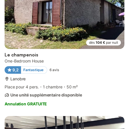
dès
104 €
par nuit
Le champenois
One-Bedroom House
9,2
Fantastique
6
avis
Lanobre
Place pour 4 pers.
1 chambre
50 m²
Une unité supplémentaire disponible
Annulation GRATUITE