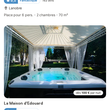
9,5
Fantastique
163
avis
Lanobre
Place pour 6 pers.
2 chambres
70 m²
dès
100 €
par nuit
La Maison d'Edouard