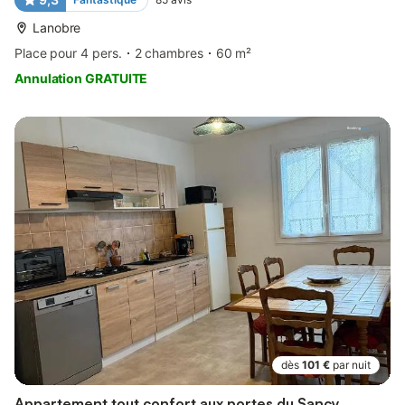
Lanobre
Place pour 4 pers.
2 chambres
60 m²
Annulation GRATUITE
dès
101 €
par nuit
Appartement tout confort aux portes du Sancy