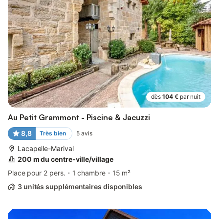
dès
104 €
par nuit
Au Petit Grammont - Piscine & Jacuzzi
8,8
Très bien
5
avis
Lacapelle-Marival
200 m du centre-ville/village
Place pour 2 pers.
1 chambre
15 m²
3 unités supplémentaires disponibles