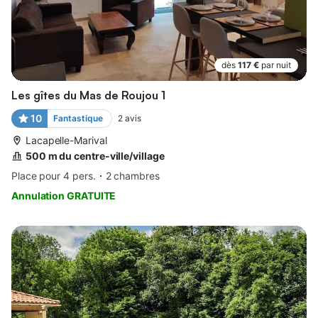
dès
117 €
par nuit
Les gîtes du Mas de Roujou 1
10
Fantastique
2
avis
Lacapelle-Marival
500 m du centre-ville/village
Place pour 4 pers.
2 chambres
Annulation GRATUITE