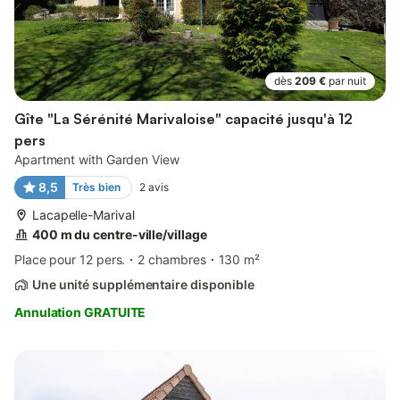
dès
209 €
par nuit
Gîte "La Sérénité Marivaloise" capacité jusqu'à 12
pers
Apartment with Garden View
8,5
Très bien
2
avis
Lacapelle-Marival
400 m du centre-ville/village
Place pour 12 pers.
2 chambres
130 m²
Une unité supplémentaire disponible
Annulation GRATUITE