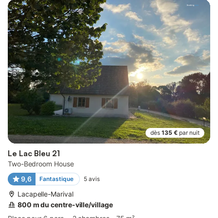
dès
135 €
par nuit
Le Lac Bleu 21
Two-Bedroom House
9,6
Fantastique
5
avis
Lacapelle-Marival
800 m du centre-ville/village