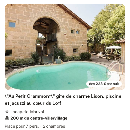
dès
228 €
par nuit
\"Au Petit Grammont\" gîte de charme Lison, piscine
et jacuzzi au cœur du Lot!
Lacapelle-Marival
200 m du centre-ville/village
Place pour 7 pers.
2 chambres