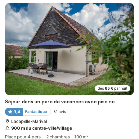
dès
65 €
par nuit
Séjour dans un parc de vacances avec piscine
9,4
Fantastique
31
avis
Lacapelle-Marival
900 m du centre-ville/village
Place pour 4 pers.
2 chambres
100 m²