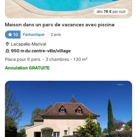
dès
76 €
par nuit
Maison dans un parc de vacances avec piscine
10
Fantastique
2
avis
Lacapelle-Marival
950 m du centre-ville/village
Place pour 6 pers.
3 chambres
130 m²
Annulation GRATUITE