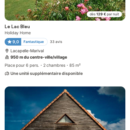
dès
129 €
par nuit
Le Lac Bleu
Holiday Home
9,0
Fantastique
33
avis
Lacapelle-Marival
950 m du centre-ville/village
Place pour 6 pers.
2 chambres
85 m²
Une unité supplémentaire disponible