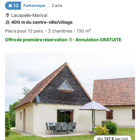
10
Fantastique
2
avis
Lacapelle-Marival
400 m du centre-ville/village
Place pour 12 pers.
2 chambres
130 m²
Offre de première réservation
·
Annulation GRATUITE
dès
137 €
par nuit