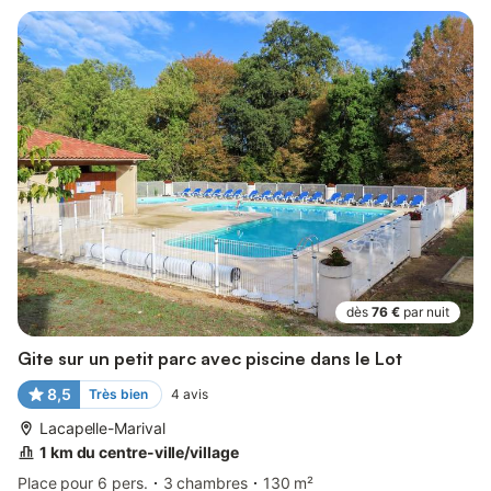
dès
76 €
par nuit
Gite sur un petit parc avec piscine dans le Lot
8,5
Très bien
4
avis
Lacapelle-Marival
1 km du centre-ville/village
Place pour 6 pers.
3 chambres
130 m²