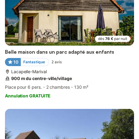
dès
76 €
par nuit
Belle maison dans un parc adapté aux enfants
10
Fantastique
2
avis
Lacapelle-Marival
900 m du centre-ville/village
Place pour 6 pers.
2 chambres
130 m²
Annulation GRATUITE