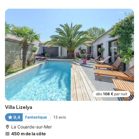
dès
108 €
par nuit
Villa Lizelya
9,4
Fantastique
13
avis
La Couarde-sur-Mer
450 m de la côte