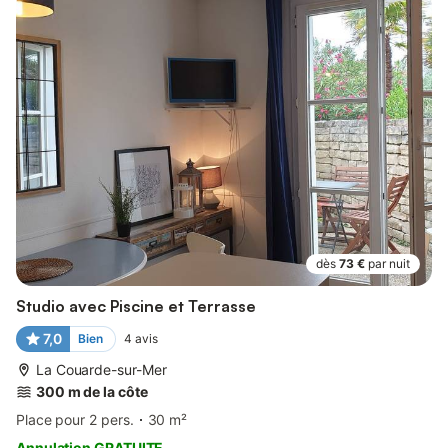
dès
73 €
par nuit
Studio avec Piscine et Terrasse
7,0
Bien
4
avis
La Couarde-sur-Mer
300 m de la côte
Place pour 2 pers.
30 m²
Annulation GRATUITE