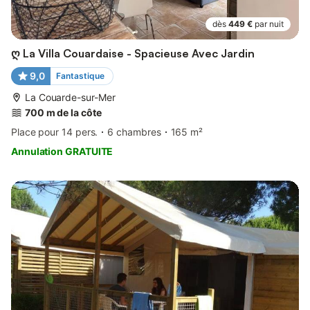
dès
449 €
par nuit
ღ La Villa Couardaise - Spacieuse Avec Jardin
9,0
Fantastique
La Couarde-sur-Mer
700 m de la côte
Place pour 14 pers.
6 chambres
165 m²
Annulation GRATUITE