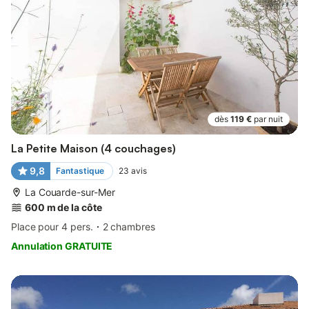
dès
119 €
par nuit
La Petite Maison (4 couchages)
9,8
Fantastique
23
avis
La Couarde-sur-Mer
600 m de la côte
Place pour 4 pers.
2 chambres
Annulation GRATUITE