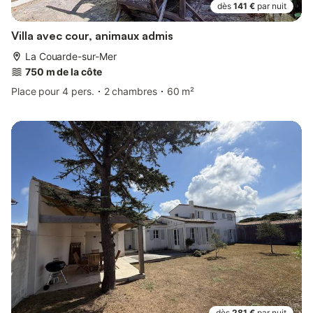
dès
141 €
par nuit
Villa avec cour, animaux admis
La Couarde-sur-Mer
750 m de la côte
Place pour 4 pers.
2 chambres
60 m²
dès
281 €
par nuit