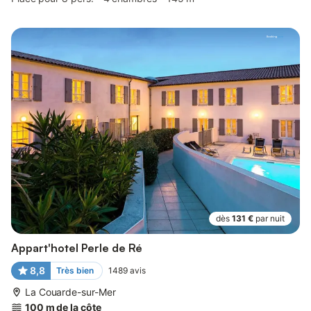
dès
131 €
par nuit
Appart'hotel Perle de Ré
8,8
Très bien
1489
avis
La Couarde-sur-Mer
100 m de la côte