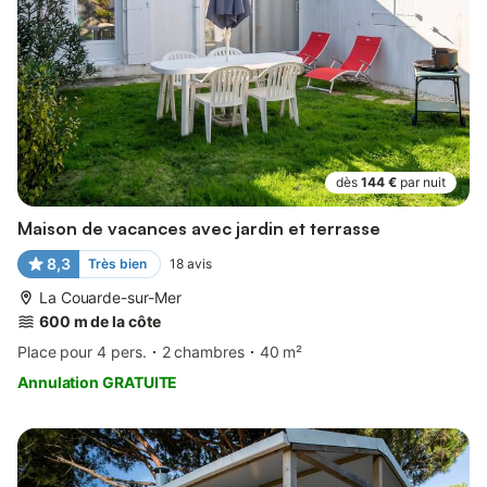
dès
144 €
par nuit
Maison de vacances avec jardin et terrasse
8,3
Très bien
18
avis
La Couarde-sur-Mer
600 m de la côte
Place pour 4 pers.
2 chambres
40 m²
Annulation GRATUITE