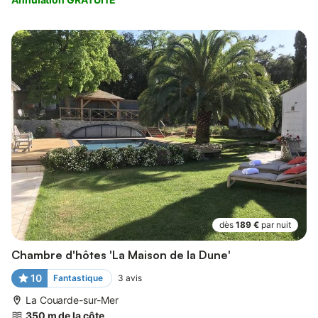
dès
189 €
par nuit
Chambre d'hôtes 'La Maison de la Dune'
10
Fantastique
3
avis
La Couarde-sur-Mer
350 m de la côte