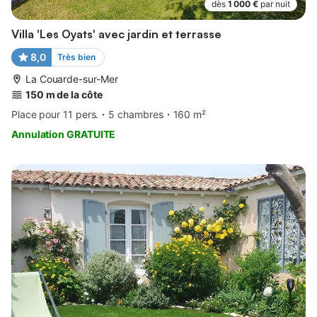
dès
1 000 €
par nuit
Villa 'Les Oyats' avec jardin et terrasse
8,0
Très bien
La Couarde-sur-Mer
150 m de la côte
Place pour 11 pers.
5 chambres
160 m²
Annulation GRATUITE