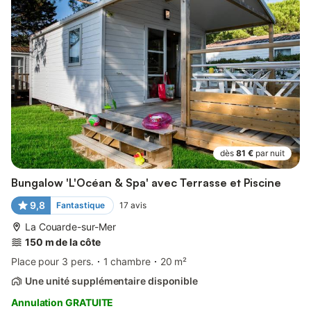
dès
81 €
par nuit
Bungalow 'L'Océan & Spa' avec Terrasse et Piscine
9,8
Fantastique
17
avis
La Couarde-sur-Mer
150 m de la côte
Place pour 3 pers.
1 chambre
20 m²
Une unité supplémentaire disponible
Annulation GRATUITE