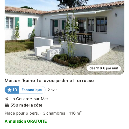
dès
116 €
par nuit
Maison 'Epinette' avec jardin et terrasse
10
Fantastique
2
avis
La Couarde-sur-Mer
550 m de la côte
Place pour 6 pers.
3 chambres
116 m²
Annulation GRATUITE