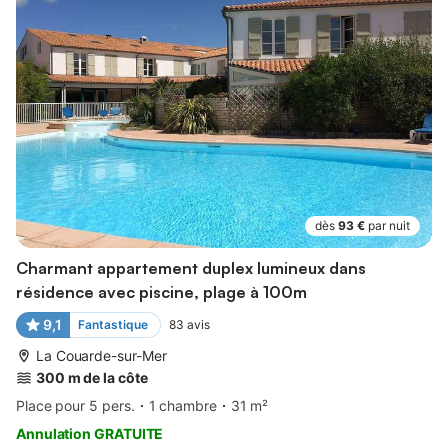
dès
93 €
par nuit
Charmant appartement duplex lumineux dans
résidence avec piscine, plage à 100m
9,1
Fantastique
83
avis
La Couarde-sur-Mer
300 m de la côte
Place pour 5 pers.
1 chambre
31 m²
Annulation GRATUITE