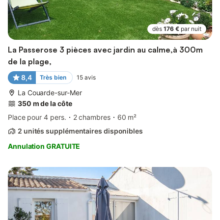
dès
176 €
par nuit
La Passerose 3 pièces avec jardin au calme,à 300m
de la plage,
8,4
Très bien
15
avis
La Couarde-sur-Mer
350 m de la côte
Place pour 4 pers.
2 chambres
60 m²
2 unités supplémentaires disponibles
Annulation GRATUITE