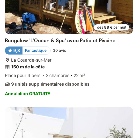
dès
88 €
par nuit
Bungalow 'L'Océan & Spa' avec Patio et Piscine
9,8
Fantastique
30
avis
La Couarde-sur-Mer
150 m de la côte
Place pour 4 pers.
2 chambres
22 m²
9 unités supplémentaires disponibles
Annulation GRATUITE