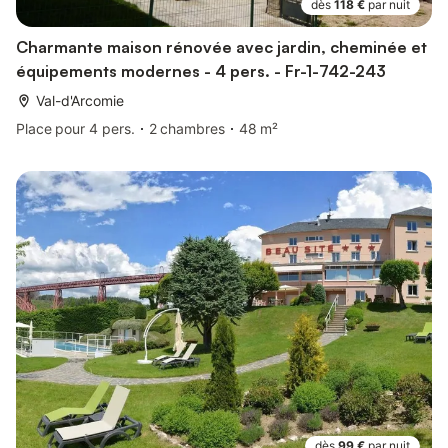
dès
118 €
par nuit
Charmante maison rénovée avec jardin, cheminée et
équipements modernes - 4 pers. - Fr-1-742-243
Val-d'Arcomie
Place pour 4 pers.
2 chambres
48 m²
dès
99 €
par nuit