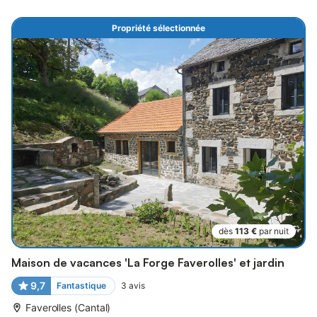
Propriété sélectionnée
dès
113 €
par nuit
Maison de vacances 'La Forge Faverolles' et jardin
9,7
Fantastique
3
avis
Faverolles (Cantal)