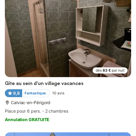
dès
83 €
par nuit
Gîte au sein d'un village vacances
9,8
Fantastique
10
avis
Calviac-en-Périgord
Place pour 6 pers.
2 chambres
Annulation GRATUITE