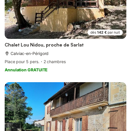
dès
142 €
par nuit
Chalet Lou Nidou, proche de Sarlat
Calviac-en-Périgord
Place pour 5 pers.
2 chambres
Annulation GRATUITE