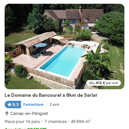
dès
412 €
par nuit
Le Domaine du Bancourel à 8km de Sarlat
9,3
Fantastique
3
avis
Calviac-en-Périgord
Place pour 14 pers.
7 chambres
49 999 m²