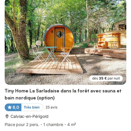
dès
35 €
par nuit
Tiny Home La Sarladaise dans la forêt avec sauna et
bain nordique (option)
8,0
Très bien
25
avis
Calviac-en-Périgord
Place pour 2 pers.
1 chambre
4 m²