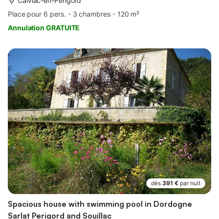
Calviac-en-Périgord
Place pour 6 pers.
3 chambres
120 m²
Annulation GRATUITE
dès
391 €
par nuit
Spacious house with swimming pool in Dordogne
Sarlat Perigord and Souillac