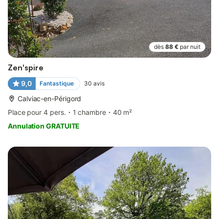
dès
88 €
par nuit
Zen'spire
9,0
Fantastique
30
avis
Calviac-en-Périgord
Place pour 4 pers.
1 chambre
40 m²
Annulation GRATUITE