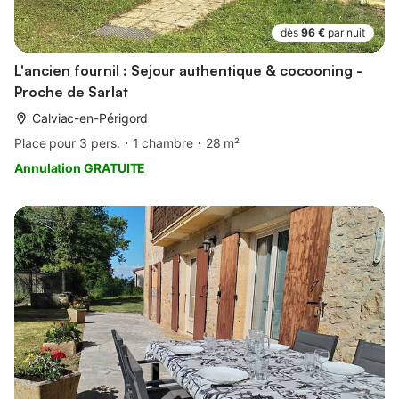
dès
96 €
par nuit
L'ancien fournil : Sejour authentique & cocooning -
Proche de Sarlat
Calviac-en-Périgord
Place pour 3 pers.
1 chambre
28 m²
Annulation GRATUITE