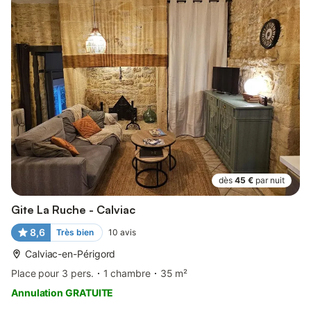
dès
45 €
par nuit
Gite La Ruche - Calviac
8,6
Très bien
10
avis
Calviac-en-Périgord
Place pour 3 pers.
1 chambre
35 m²
Annulation GRATUITE