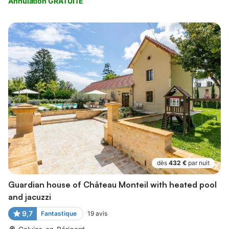
Annulation GRATUITE
dès
432 €
par nuit
Guardian house of Château Monteil with heated pool
and jacuzzi
9,7
Fantastique
19
avis