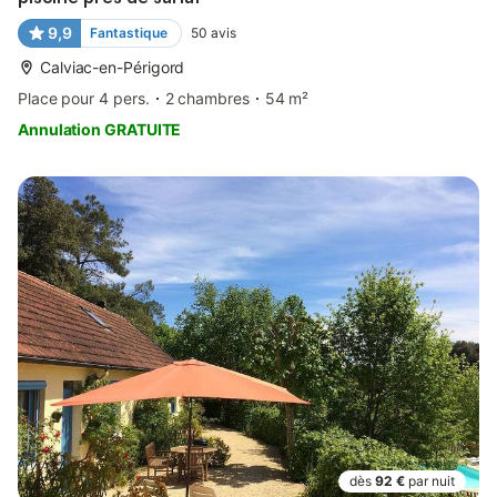
9,9
Fantastique
50
avis
Calviac-en-Périgord
Place pour 4 pers.
2 chambres
54 m²
Annulation GRATUITE
dès
92 €
par nuit