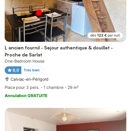
dès
122 €
par nuit
L ancien fournil - Sejour authentique & douillet -
Proche de Sarlat
One-Bedroom House
8,0
Très bien
Calviac-en-Périgord
Place pour 3 pers.
1 chambre
29 m²
Annulation GRATUITE