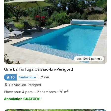
dès
104 €
par nuit
Gîte La Tortuga Calviac-En-Périgord
10
Fantastique
2
avis
Calviac-en-Périgord
Place pour 4 pers.
2 chambres
70 m²
Annulation GRATUITE