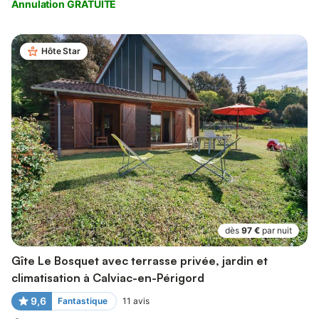
Annulation GRATUITE
Hôte Star
dès
97 €
par nuit
Gîte Le Bosquet avec terrasse privée, jardin et
climatisation à Calviac-en-Périgord
9,6
Fantastique
11
avis