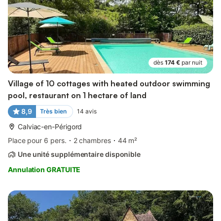
dès
174 €
par nuit
Village of 10 cottages with heated outdoor swimming
pool, restaurant on 1 hectare of land
8,9
Très bien
14
avis
Calviac-en-Périgord
Place pour 6 pers.
2 chambres
44 m²
Une unité supplémentaire disponible
Annulation GRATUITE