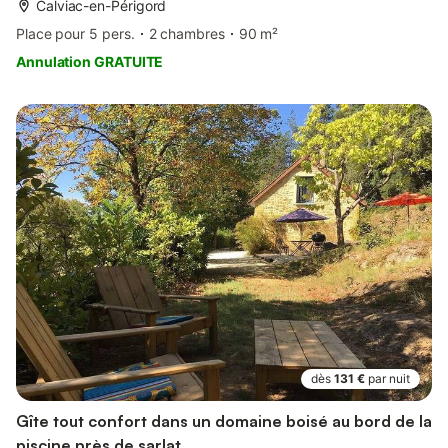
Calviac-en-Périgord
Place pour 5 pers.
2 chambres
90 m²
Annulation GRATUITE
dès
131 €
par nuit
Gîte tout confort dans un domaine boisé au bord de la
piscine près de sarlat