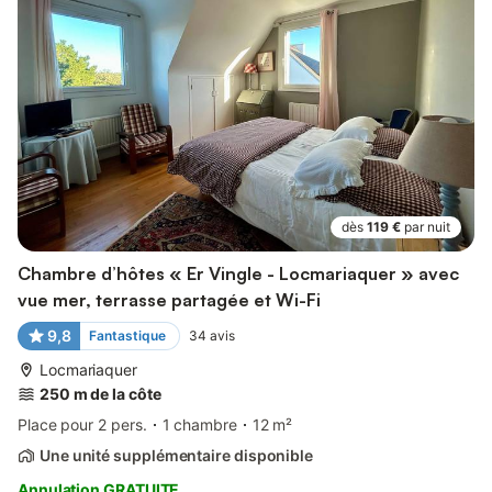
dès
119 €
par nuit
Chambre d’hôtes « Er Vingle - Locmariaquer » avec
vue mer, terrasse partagée et Wi-Fi
9,8
Fantastique
34
avis
Locmariaquer
250 m de la côte
Place pour 2 pers.
1 chambre
12 m²
Une unité supplémentaire disponible
Annulation GRATUITE