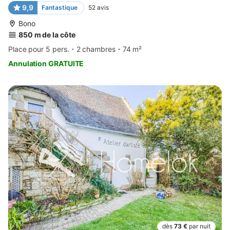
9,9
Fantastique
52
avis
Bono
850 m de la côte
Place pour 5 pers.
2 chambres
74 m²
Annulation GRATUITE
dès
73 €
par nuit