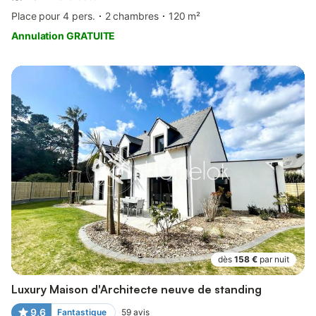
Place pour 4 pers.
2 chambres
120 m²
Annulation GRATUITE
dès
158 €
par nuit
Luxury Maison d'Architecte neuve de standing
9,6
Fantastique
59
avis