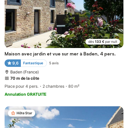
dès
133 €
par nuit
Maison avec jardin et vue sur mer à Baden, 4 pers.
9,6
Fantastique
5
avis
Baden (France)
70 m de la côte
Place pour 4 pers.
2 chambres
80 m²
Annulation GRATUITE
Hôte Star