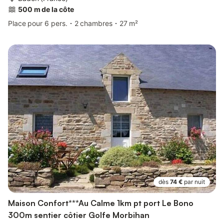
500 m de la côte
Place pour 6 pers.
2 chambres
27 m²
dès
74 €
par nuit
Maison Confort***Au Calme 1km pt port Le Bono
300m sentier côtier Golfe Morbihan