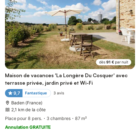
dès
91 €
par nuit
Maison de vacances 'La Longère Du Cosquer' avec
terrasse privée, jardin privé et Wi-Fi
9,7
Fantastique
3
avis
Baden (France)
2,1 km de la côte
Place pour 8 pers.
3 chambres
87 m²
Annulation GRATUITE