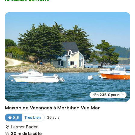
dès
235 €
par nuit
Maison de Vacances à Morbihan Vue Mer
8,6
Très bien
36
avis
Larmor-Baden
20 m de la côte