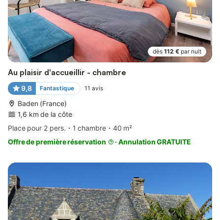
dès
112 €
par nuit
Au plaisir d'accueillir - chambre
9,8
Fantastique
11
avis
Baden (France)
1,6 km de la côte
Place pour 2 pers.
1 chambre
40 m²
Offre de première réservation
·
Annulation GRATUITE