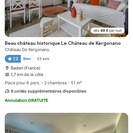
dès
49 €
par nuit
Beau château historique Le Château de Kergonano
Château De Kergonano,
7,2
Bien
33
avis
Baden (France)
1,7 km de la côte
Place pour 6 pers.
2 chambres
51 m²
9 unités supplémentaires disponibles
Annulation GRATUITE