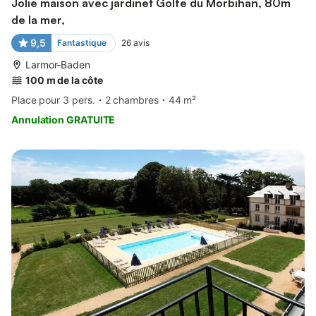
Jolie maison avec jardinet Golfe du Morbihan, 80m
de la mer,
9,5
Fantastique
26
avis
Larmor-Baden
100 m de la côte
Place pour 3 pers.
2 chambres
44 m²
Annulation GRATUITE