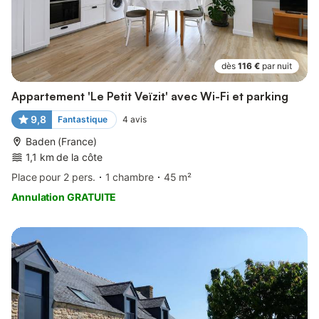
dès
116 €
par nuit
Appartement 'Le Petit Veïzit' avec Wi-Fi et parking
9,8
Fantastique
4
avis
Baden (France)
1,1 km de la côte
Place pour 2 pers.
1 chambre
45 m²
Annulation GRATUITE