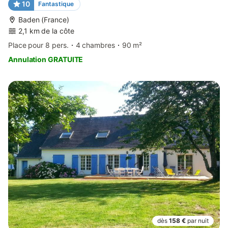
10
Fantastique
Baden (France)
2,1 km de la côte
Place pour 8 pers.
4 chambres
90 m²
Annulation GRATUITE
dès
158 €
par nuit