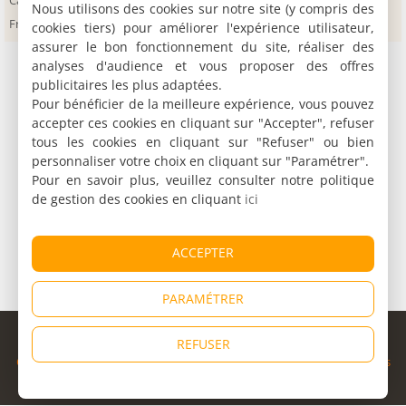
Canindé de São
Itabaiana
Pacatuba
Nous utilisons des cookies sur notre site (y compris des
Francisco
cookies tiers) pour améliorer l'expérience utilisateur,
assurer le bon fonctionnement du site, réaliser des
analyses d'audience et vous proposer des offres
publicitaires les plus adaptées.
Pour bénéficier de la meilleure expérience, vous pouvez
accepter ces cookies en cliquant sur "Accepter", refuser
tous les cookies en cliquant sur "Refuser" ou bien
personnaliser votre choix en cliquant sur "Paramétrer".
Pour en savoir plus, veuillez consulter notre politique
de gestion des cookies en cliquant
ici
ACCEPTER
PARAMÉTRER
© Copyright 1998 - 2026
REFUSER
Cybevasion
|
Mentions légales
|
Confidentialité
|
CGU
|
Informations
légales
|
Partenaires
|
Système d'alerte
|