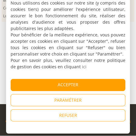
Barrinha
Parnaíba
Teresina
Nous utilisons des cookies sur notre site (y compris des
Coqueiro
Picos
cookies tiers) pour améliorer l'expérience utilisateur,
assurer le bon fonctionnement du site, réaliser des
Luiz Correia
Ponta do Anel
analyses d'audience et vous proposer des offres
publicitaires les plus adaptées.
Pour bénéficier de la meilleure expérience, vous pouvez
accepter ces cookies en cliquant sur "Accepter", refuser
tous les cookies en cliquant sur "Refuser" ou bien
personnaliser votre choix en cliquant sur "Paramétrer".
Pour en savoir plus, veuillez consulter notre politique
de gestion des cookies en cliquant
ici
ACCEPTER
PARAMÉTRER
© Copyright 1998 - 2026
REFUSER
Cybevasion
|
Mentions légales
|
Confidentialité
|
CGU
|
Informations
légales
|
Partenaires
|
Système d'alerte
|