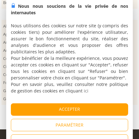
Brasilia
Goiânia
Sao Jorge
Nous nous soucions de la vie privée de nos
internautes
Nous utilisons des cookies sur notre site (y compris des
Abadiânia
Itumbiara
Sao Miguel do
cookies tiers) pour améliorer l'expérience utilisateur,
Aparecida de Goiania
Luziânia
Araguaia
assurer le bon fonctionnement du site, réaliser des
Aragarças
Mambaí
Senador Canedo
analyses d'audience et vous proposer des offres
Aruanã
Mineiros
São João
publicitaires les plus adaptées.
Pour bénéficier de la meilleure expérience, vous pouvez
Ceilândia
Núcleo Bandeirante
Taguatinga
accepter ces cookies en cliquant sur "Accepter", refuser
Cidade Ocidental
Papuda
Torto
tous les cookies en cliquant sur "Refuser" ou bien
Colinas Do Sul
Paranoá
Trindade
personnaliser votre choix en cliquant sur "Paramétrer".
Formosa
Quirinópolis
Valparaíso de Goiás
Pour en savoir plus, veuillez consulter notre politique
de gestion des cookies en cliquant
ici
Gama
Rio Verde
Águas Claras
Goiás
Samambaia
ACCEPTER
PARAMÉTRER
© Copyright 1998 - 2026