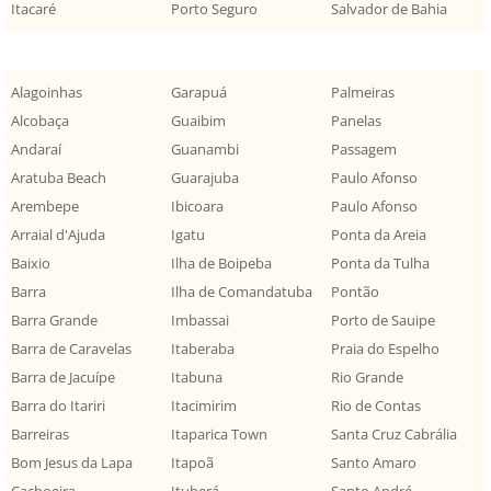
Itacaré
Porto Seguro
Salvador de Bahia
Alagoinhas
Garapuá
Palmeiras
Alcobaça
Guaibim
Panelas
Andaraí
Guanambi
Passagem
Aratuba Beach
Guarajuba
Paulo Afonso
Arembepe
Ibicoara
Paulo Afonso
Arraial d'Ajuda
Igatu
Ponta da Areia
Baixio
Ilha de Boipeba
Ponta da Tulha
Barra
Ilha de Comandatuba
Pontão
Barra Grande
Imbassai
Porto de Sauipe
Barra de Caravelas
Itaberaba
Praia do Espelho
Barra de Jacuípe
Itabuna
Rio Grande
Barra do Itariri
Itacimirim
Rio de Contas
Barreiras
Itaparica Town
Santa Cruz Cabrália
Bom Jesus da Lapa
Itapoã
Santo Amaro