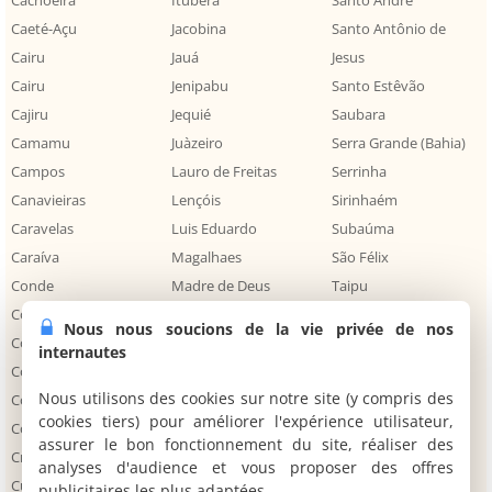
Cachoeira
Ituberá
Santo André
Caeté-Açu
Jacobina
Santo Antônio de
Cairu
Jauá
Jesus
Cairu
Jenipabu
Santo Estêvão
Cajiru
Jequié
Saubara
Camamu
Juàzeiro
Serra Grande (Bahia)
Campos
Lauro de Freitas
Serrinha
Canavieiras
Lençóis
Sirinhaém
Caravelas
Luis Eduardo
Subaúma
Caraíva
Magalhaes
São Félix
Conde
Madre de Deus
Taipu
Coroa Vermelha
Maragogipe
Teixeira de Freitas
Nous nous soucions de la vie privée de nos
Corumbau
Maraú
Terra Firme
internautes
Costa Dourada
Massarandupio
Trancoso
Nous utilisons des cookies sur notre site (y compris des
Costa do Sauipe
Mata de São João
Tremembé
cookies tiers) pour améliorer l'expérience utilisateur,
Costa do Sauipe
Monte Gordo
Tucano
assurer le bon fonctionnement du site, réaliser des
Cruz das Almas
Moreré
Ubaíra
analyses d'audience et vous proposer des offres
Cumuruxatiba
Morro do Chapéu
Uruçuca
publicitaires les plus adaptées.