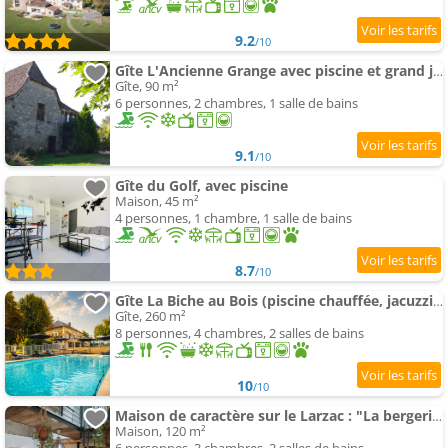
9.2
/10
Gîte L'Ancienne Grange avec piscine et grand jardin
Gîte, 90 m²
6 personnes, 2 chambres, 1 salle de bains
9.1
/10
Gîte du Golf, avec piscine
Maison, 45 m²
4 personnes, 1 chambre, 1 salle de bains
8.7
/10
Gîte La Biche au Bois (piscine chauffée, jacuzzi …)
Gîte, 260 m²
8 personnes, 4 chambres, 2 salles de bains
10
/10
Maison de caractère sur le Larzac : "La bergerie de CléMarie"
Maison, 120 m²