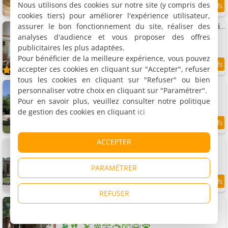
Nous utilisons des cookies sur notre site (y compris des
9.2
/10
cookies tiers) pour améliorer l'expérience utilisateur,
assurer le bon fonctionnement du site, réaliser des
Appartement "Au Cocon de la Tour des Jacobins"
Appartement, 40 m²
analyses d'audience et vous proposer des offres
4 personnes, 1 chambre, 1 salle de bains
publicitaires les plus adaptées.
Pour bénéficier de la meilleure expérience, vous pouvez
accepter ces cookies en cliquant sur "Accepter", refuser
10
/10
tous les cookies en cliquant sur "Refuser" ou bien
Logement 36 m² avec piscine
personnaliser votre choix en cliquant sur "Paramétrer".
Appartement, 36 m²
Pour en savoir plus, veuillez consulter notre politique
2 personnes, 1 chambre, 1 salle de bains
de gestion des cookies en cliquant
ici
8.5
/10
ACCEPTER
Gîte Nature - Le Clos des Dryades
Gîte, 80 m²
6 personnes, 2 chambres, 1 salle de bains
PARAMÉTRER
10
/10
REFUSER
Gîte Yin et Yang - Le Clos des Dryades
Gîte, 100 m²
8 personnes, 3 chambres, 2 salles de bains