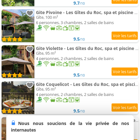
9.7
/10
Gite Pivoine - Les Gîtes du Roc, spa et piscine chauffée
Gîte, 100 m²
6 personnes, 3 chambres, 2 salles de bains
9.5
/10
Gite Violette - Les Gîtes du Roc, spa et piscine chauffée
Gîte, 95 m²
4 personnes, 2 chambres, 2 salles de bains
9.5
/10
Gite Coquelicot - Les Gîtes du Roc, spa et piscine chauffée
Gîte, 95 m²
4 personnes, 2 chambres, 2 salles de bains
9.5
/10
Aux portes de l’Aubrac, maison dans un hameau
Nous nous soucions de la vie privée de nos
Gîte de groupe, 115 m²
internautes
12 personnes, 4 chambres, 2 salles de bains