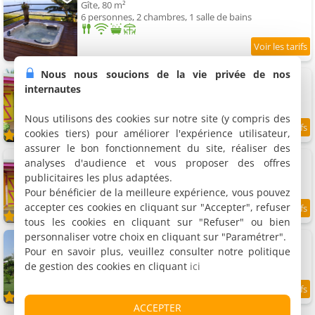
Gîte, 80 m²
6 personnes, 2 chambres, 1 salle de bains
Nous nous soucions de la vie privée de nos
Gîtes Kaz à Liline - Gite "Marie Galante"
Bungalow, 45 m²
internautes
4 personnes, 2 chambres, 1 salle de bains
Nous utilisons des cookies sur notre site (y compris des
cookies tiers) pour améliorer l'expérience utilisateur,
9.9
/10
assurer le bon fonctionnement du site, réaliser des
Gîtes Kaz à Liline - Gite "Les Saintes"
analyses d'audience et vous proposer des offres
Bungalow, 45 m²
publicitaires les plus adaptées.
2 personnes, 1 chambre, 1 salle de bains
Pour bénéficier de la meilleure expérience, vous pouvez
accepter ces cookies en cliquant sur "Accepter", refuser
9.9
/10
tous les cookies en cliquant sur "Refuser" ou bien
personnaliser votre choix en cliquant sur "Paramétrer".
Gîtes Kaz à Liline - Gite "La Désirade"
Bungalow, 45 m²
Pour en savoir plus, veuillez consulter notre politique
4 personnes, 2 chambres, 1 salle de bains
de gestion des cookies en cliquant
ici
9.9
/10
ACCEPTER