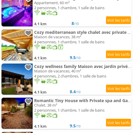
Appartement, 60 m²
2 personnes, 1 chambre, 1 salle de bains
8
4.1 km
/10
Cozy mediterranean style chalet avec private spa et jardin between Amsterdam Haarlem et Schiphol A
Maison de vacances, 38 m²
4 personnes, 1 chambre, 1 salle de bains
9.5
4.1 km
/10
Cozy wellness family Maison avec jardin privé & spa & sauna between Amsterdam Haarlem et Schiphol
Maison de vacances, 40 m²
4 personnes, 2 chambres, 1 salle de bains
8.4
4.1 km
/10
Romantic Tiny House with Private spa and Garden between Amsterdam Haarlem and Schiphol Airport
Chalet, 38 m²
2 personnes, 1 chambre, 1 salle de bains
9.5
4.1 km
/10