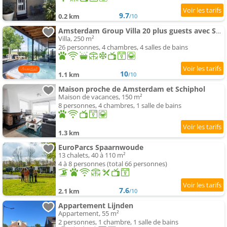
9.7
0.2 km
/10
Amsterdam Group Villa 20 plus guests avec Spa et Karaoke
Villa, 250 m²
26 personnes, 4 chambres, 4 salles de bains
10
1.1 km
/10
Maison proche de Amsterdam et Schiphol
Maison de vacances, 150 m²
8 personnes, 4 chambres, 1 salle de bains
1.3 km
EuroParcs Spaarnwoude
13 chalets, 40 à 110 m²
4 à 8 personnes (total 66 personnes)
7.6
2.1 km
/10
Appartement Lijnden
Appartement, 55 m²
2 personnes, 1 chambre, 1 salle de bains