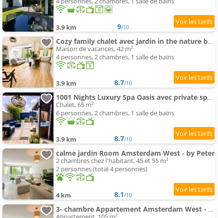
4 personnes, 2 chambres, 1 salle de bains
9
3.9 km
/10
Cozy family chalet avec jardin in the nature between Amsterdam Haarlem et Schiphol Airport
Maison de vacances, 42 m²
4 personnes, 2 chambres, 1 salle de bains
8.7
3.9 km
/10
1001 Nights Luxury Spa Oasis avec private spa sauna et jardin between Amsterdam Haarlem et Schipho
Chalet, 65 m²
6 personnes, 2 chambres, 1 salle de bains
8.7
3.9 km
/10
calme jardin Room Amsterdam West - by Peter
2 chambres chez l'habitant, 45 et 55 m²
2 personnes (total 4 personnes)
8.1
4 km
/10
3- chambre Appartement Amsterdam West - by Peter
Appartement, 105 m²