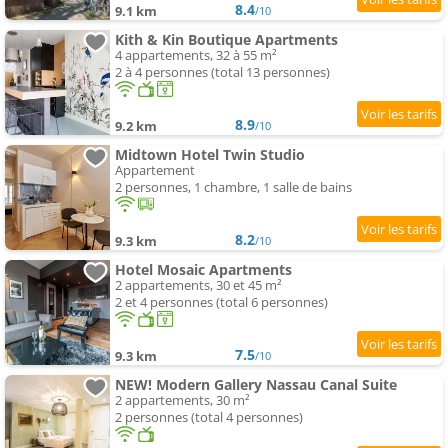
8.4
9.1 km
/10
Kith & Kin Boutique Apartments
4 appartements, 32 à 55 m²
2 à 4 personnes (total 13 personnes)
8.9
9.2 km
/10
Midtown Hotel Twin Studio
Appartement
2 personnes, 1 chambre, 1 salle de bains
8.2
9.3 km
/10
Hotel Mosaic Apartments
2 appartements, 30 et 45 m²
2 et 4 personnes (total 6 personnes)
7.5
9.3 km
/10
NEW! Modern Gallery Nassau Canal Suite
2 appartements, 30 m²
2 personnes (total 4 personnes)