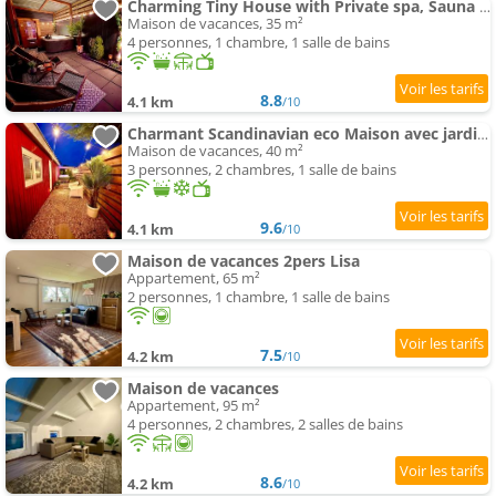
Charming Tiny House with Private spa, Sauna and Garden & Free Parking between Amsterdam Haarlem and
Maison de vacances, 35 m²
4 personnes, 1 chambre, 1 salle de bains
8.8
4.1 km
/10
Charmant Scandinavian eco Maison avec jardin privé et spa between Amsterdam Haarlem et Schiphol A
Maison de vacances, 40 m²
3 personnes, 2 chambres, 1 salle de bains
9.6
4.1 km
/10
Maison de vacances 2pers Lisa
Appartement, 65 m²
2 personnes, 1 chambre, 1 salle de bains
7.5
4.2 km
/10
Maison de vacances
Appartement, 95 m²
4 personnes, 2 chambres, 2 salles de bains
8.6
4.2 km
/10