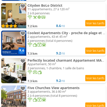
Cityden BoLo District
11 appartements, 27 à 120 m²
2 à 8 personnes
8.6
7.2 km
/10
Coolest Apartments City - proche de plage et Amsterdam
2 appartements, 43 et 45 m²
2 personnes (total 4 personnes)
9.2
7.3 km
/10
Perfectly located charmant Appartement MAGDALENAfor true connoisseurs
Appartement, 50 m²
2 personnes, 1 chambre, 1 salle de bains
9.2
7.3 km
/10
Five Churches View apartments
3 appartements, 36 à 80 m²
2 à 4 personnes (total 8 personnes)