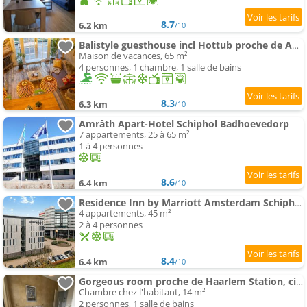
8.7
6.2 km
/10
Balistyle guesthouse incl Hottub proche de Amsterdam et Haarlem
Maison de vacances, 65 m²
4 personnes, 1 chambre, 1 salle de bains
8.3
6.3 km
/10
Amrâth Apart-Hotel Schiphol Badhoevedorp
7 appartements, 25 à 65 m²
1 à 4 personnes
8.6
6.4 km
/10
Residence Inn by Marriott Amsterdam Schiphol Airport
4 appartements, 45 m²
2 à 4 personnes
8.4
6.4 km
/10
Gorgeous room proche de Haarlem Station, city center
Chambre chez l'habitant, 14 m²
2 personnes, 1 salle de bains