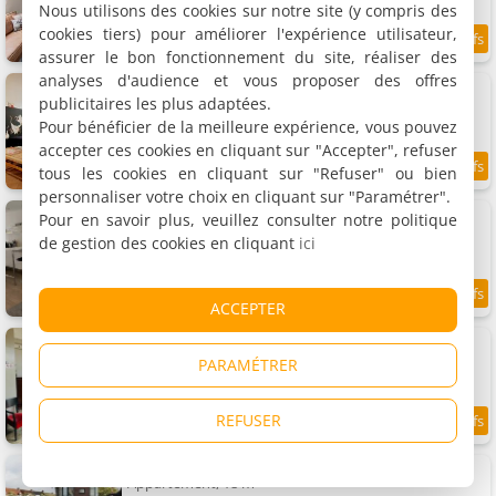
Nous utilisons des cookies sur notre site (y compris des
cookies tiers) pour améliorer l'expérience utilisateur,
7.7
9.5 km
/10
assurer le bon fonctionnement du site, réaliser des
analyses d'audience et vous proposer des offres
Suite at Park et Museum
Appartement, 38 m²
publicitaires les plus adaptées.
2 personnes, 1 chambre, 1 salle de bains
Pour bénéficier de la meilleure expérience, vous pouvez
accepter ces cookies en cliquant sur "Accepter", refuser
tous les cookies en cliquant sur "Refuser" ou bien
9.3
9.5 km
/10
personnaliser votre choix en cliquant sur "Paramétrer".
Rosies Place
Pour en savoir plus, veuillez consulter notre politique
Appartement, 30 m²
de gestion des cookies en cliquant
ici
2 personnes, 1 chambre, 1 salle de bains
9.8
9.5 km
ACCEPTER
/10
Friend zone
2 appartements, 60 et 80 m²
PARAMÉTRER
3 et 6 personnes (total 9 personnes)
REFUSER
7.5
9.5 km
/10
SWEETS - Kattenslootbrug
Appartement, 18 m²