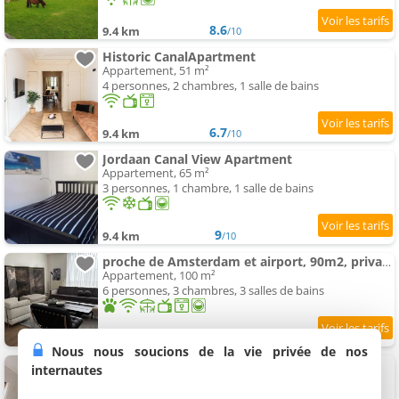
8.6
9.4 km
/10
Historic CanalApartment
Appartement, 51 m²
4 personnes, 2 chambres, 1 salle de bains
6.7
9.4 km
/10
Jordaan Canal View Apartment
Appartement, 65 m²
3 personnes, 1 chambre, 1 salle de bains
9
9.4 km
/10
proche de Amsterdam et airport, 90m2, privacy!
Appartement, 100 m²
6 personnes, 3 chambres, 3 salles de bains
9.3
9.4 km
/10
Nous nous soucions de la vie privée de nos
Numa Amsterdam Helmers
internautes
3 appartements, 32 à 50 m²
2 à 4 personnes