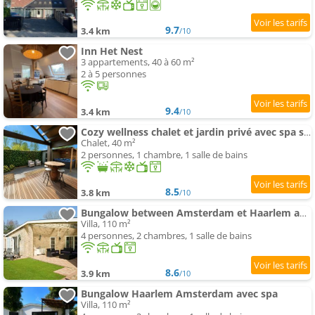
9.7
3.4 km
/10
Inn Het Nest
3 appartements, 40 à 60 m²
2 à 5 personnes
9.4
3.4 km
/10
Cozy wellness chalet et jardin privé avec spa sauna et outdoor bath between Amsterdam Haarlem an
Chalet, 40 m²
2 personnes, 1 chambre, 1 salle de bains
8.5
3.8 km
/10
Bungalow between Amsterdam et Haarlem avec sauna
Villa, 110 m²
4 personnes, 2 chambres, 1 salle de bains
8.6
3.9 km
/10
Bungalow Haarlem Amsterdam avec spa
Villa, 110 m²