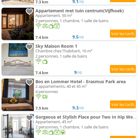
9.1
7.3 km
/10
Appartement met tuin centrum(Vijfhoek)
Appartement, 50 m²
2 personnes, 1 chambre, 1 salle de bains
9.5
7.4 km
/10
Sky Maison Room 1
Chambre chez l'habitant, 16 m²
2 personnes, 1 salle de bains
9
7.4 km
/10
Bos en Lommer Hotel - Erasmus Park area
2 appartements, 40 et 45 m²
4 personnes
9.3
7.5 km
/10
Gorgeous et Stylish Place pour Two In Hip West!
Appartement, 45 m²
2 personnes, 1 chambre, 1 salle de bains