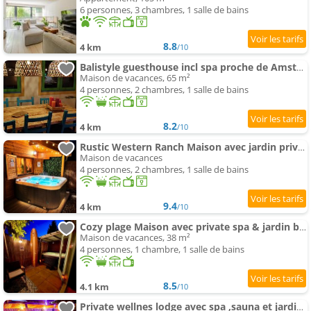
6 personnes, 3 chambres, 1 salle de bains
8.8
4 km
/10
Balistyle guesthouse incl spa proche de Amsterdam et Schiphol
Maison de vacances, 65 m²
4 personnes, 2 chambres, 1 salle de bains
8.2
4 km
/10
Rustic Western Ranch Maison avec jardin privé et spa between Amsterdam Haarlem et Schiphol Airpor
Maison de vacances
4 personnes, 2 chambres, 1 salle de bains
9.4
4 km
/10
Cozy plage Maison avec private spa & jardin between Amsterdam Haarlem et Schiphol Airport
Maison de vacances, 38 m²
4 personnes, 1 chambre, 1 salle de bains
8.5
4.1 km
/10
Private wellnes lodge avec spa ,sauna et jardin between Amsterdam Haarlem et Schiphol Airport