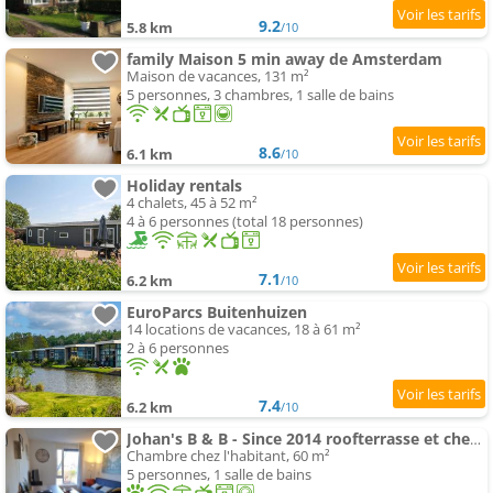
9.2
5.8 km
/10
family Maison 5 min away de Amsterdam
Maison de vacances, 131 m²
5 personnes, 3 chambres, 1 salle de bains
8.6
6.1 km
/10
Holiday rentals
4 chalets, 45 à 52 m²
4 à 6 personnes (total 18 personnes)
7.1
6.2 km
/10
EuroParcs Buitenhuizen
14 locations de vacances, 18 à 61 m²
2 à 6 personnes
7.4
6.2 km
/10
Johan's B & B - Since 2014 roofterrasse et cheap parking
Chambre chez l'habitant, 60 m²
5 personnes, 1 salle de bains