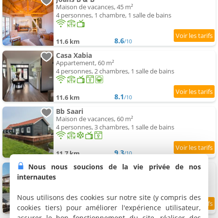
Maison de vacances, 45 m²
4 personnes, 1 chambre, 1 salle de bains
8.6
11.6 km
/10
Casa Xabia
Appartement, 60 m²
4 personnes, 2 chambres, 1 salle de bains
8.1
11.6 km
/10
Bb Saari
Maison de vacances, 60 m²
4 personnes, 3 chambres, 1 salle de bains
9.3
11.7 km
/10
Nous nous soucions de la vie privée de nos
Amsterdam Farm Lodge
7 appartements, 75 m²
internautes
6 à 8 personnes
Nous utilisons des cookies sur notre site (y compris des
cookies tiers) pour améliorer l'expérience utilisateur,
8.5
11.7 km
/10
assurer le bon fonctionnement du site, réaliser des