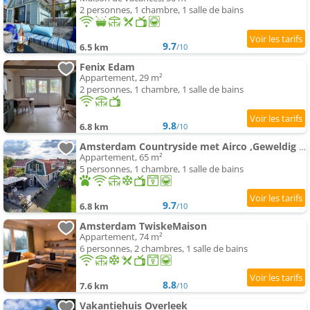
2 personnes, 1 chambre, 1 salle de bains
9.7
6.5 km
/10
Fenix Edam
Appartement, 29 m²
2 personnes, 1 chambre, 1 salle de bains
9.8
6.8 km
/10
Amsterdam Countryside met Airco ,Geweldig uitzicht, luxe keuken,wasmachine,droger,gratis fietsen
Appartement, 65 m²
5 personnes, 1 chambre, 1 salle de bains
9.7
6.8 km
/10
Amsterdam TwiskeMaison
Appartement, 74 m²
6 personnes, 2 chambres, 1 salle de bains
8.8
7.6 km
/10
Vakantiehuis Overleek