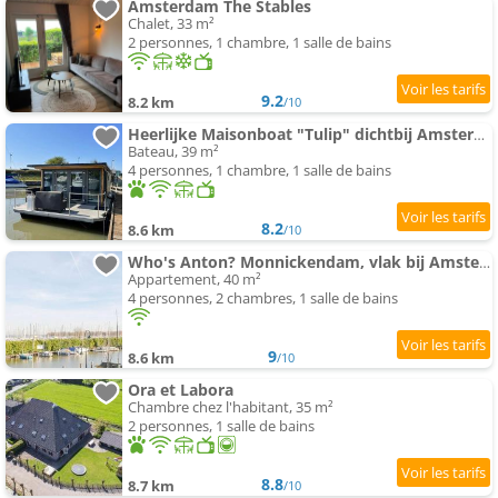
Amsterdam The Stables
Chalet, 33 m²
2 personnes, 1 chambre, 1 salle de bains
9.2
8.2 km
/10
Heerlijke Maisonboat "Tulip" dichtbij Amsterdam
Bateau, 39 m²
4 personnes, 1 chambre, 1 salle de bains
8.2
8.6 km
/10
Who's Anton? Monnickendam, vlak bij Amsterdam
Appartement, 40 m²
4 personnes, 2 chambres, 1 salle de bains
9
8.6 km
/10
Ora et Labora
Chambre chez l'habitant, 35 m²
2 personnes, 1 salle de bains
8.8
8.7 km
/10