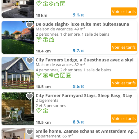
9.1
10 km
/10
De oude slaght- luxe suite met buitensauna
Maison de vacances, 49 m²
2 personnes, 1 chambre, 1 salle de bains
9.7
10.4 km
/10
City Farmers Lodge, a Guesthouse avec a skyline view in Rural Amsterdam
Maison de vacances, 82 m²
4 personnes, 2 chambres, 1 salle de bains
9.5
10.5 km
/10
City Farmer Farmyard Stays, Sleep Easy, Stay Rural, Explore Amsterdam
2 logements
2 et 3 personnes
8.9
10.5 km
/10
Smile home, Zaanse schans et Amsterdam Appartements
Appartement, 65 m²