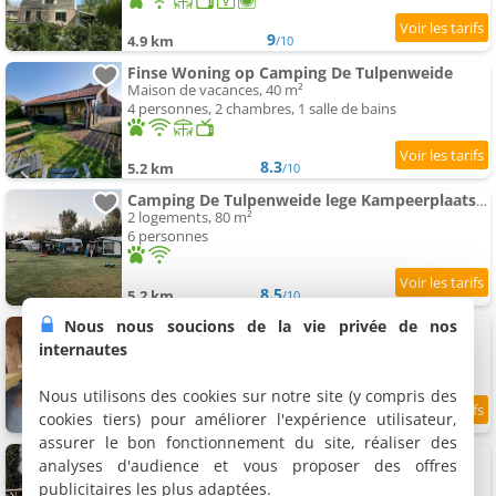
9
4.9 km
/10
Finse Woning op Camping De Tulpenweide
Maison de vacances, 40 m²
4 personnes, 2 chambres, 1 salle de bains
8.3
5.2 km
/10
Camping De Tulpenweide lege Kampeerplaats, lege plaats op het gras zonder bed
2 logements, 80 m²
6 personnes
8.5
5.2 km
/10
Nous nous soucions de la vie privée de nos
Trekkershut De Tulpenweide
Logement, 20 m²
internautes
2 personnes, 1 chambre, 1 salle de bains
Nous utilisons des cookies sur notre site (y compris des
cookies tiers) pour améliorer l'expérience utilisateur,
8.4
5.2 km
/10
assurer le bon fonctionnement du site, réaliser des
Chalet Tulpenweide - recreatie
analyses d'audience et vous proposer des offres
Chalet, 40 m²
publicitaires les plus adaptées.
4 personnes, 2 chambres, 1 salle de bains