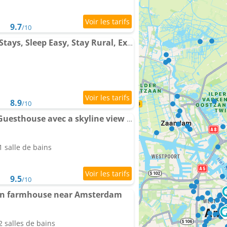
9.7
/10
City Farmer Farmyard Stays, Sleep Easy, Stay Rural, Explore Amsterdam
8.9
/10
City Farmers Lodge, a Guesthouse avec a skyline view in Rural Amsterdam
 salle de bains
9.5
/10
in farmhouse near Amsterdam
 salles de bains