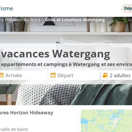
risme
Dép
ons
Hollande du Nord
>
Gîtes et Locations
Watergang
de vacances Watergang
s, appartements et campings à Watergang et ses envir
Area Horizon Hideaway
salle de bains