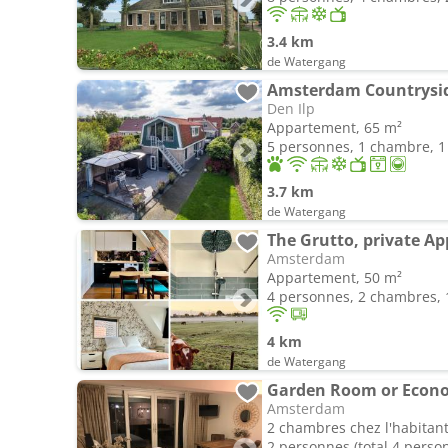
3.4 km
de Watergang
Den Ilp
Appartement, 65 m²
5 personnes, 1 chambre, 1 
3.7 km
de Watergang
The Grutto, private Ap
Amsterdam
Appartement, 50 m²
4 personnes, 2 chambres, 1
4 km
de Watergang
Garden Room or Eco
Amsterdam
2 chambres chez l'habitant
2 personnes (total 4 perso