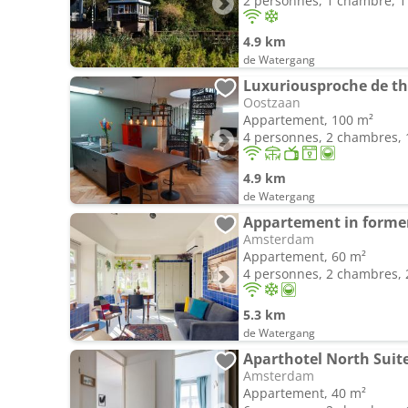
2 personnes, 1 chambre, 1 
4.9 km
de Watergang
Luxuriousproche de t
Oostzaan
Appartement, 100 m²
4 personnes, 2 chambres, 1
4.9 km
de Watergang
Appartement in forme
Amsterdam
Appartement, 60 m²
4 personnes, 2 chambres, 2
5.3 km
de Watergang
Aparthotel North Suit
Amsterdam
Appartement, 40 m²