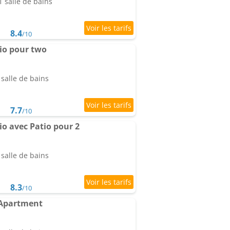
 salle de bains
8.4
/10
io pour two
salle de bains
7.7
/10
o avec Patio pour 2
salle de bains
8.3
/10
Apartment