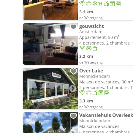
3.1 km
de Watergang
gouwzicht
Amsterdam
Appartement, 50 m²
4 personnes, 2 chambres, 1
3.2 km
de Watergang
Over Lake
Monnickendam
Maison de vacances, 90 m²
2 personnes, 1 chambre, 1 
3.3 km
de Watergang
Vakantiehuis Overlee
Monnickendam
Maison de vacances
8 personnes, 4 chambres, 2