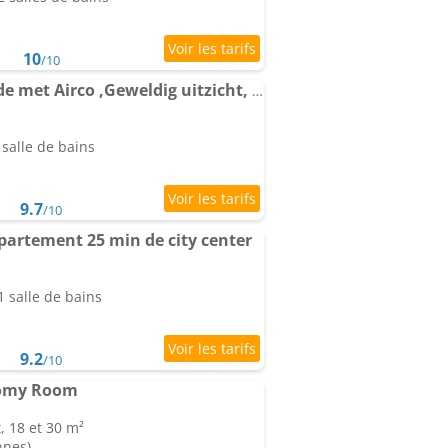
10
/10
Amsterdam Countryside met Airco ,Geweldig uitzicht, luxe keuken,wasmachine,droger,gratis fietsen
salle de bains
9.7
/10
partement 25 min de city center
 salle de bains
9.2
/10
nomy Room
, 18 et 30 m²
nnes)