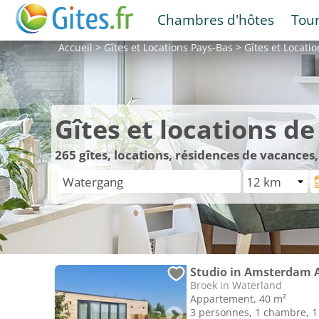
Chambres d'hôtes
Tou
Accueil
>
Gîtes et Locations
Pays-Bas
>
Gîtes et Locati
Gîtes et locations 
265
gîtes, locations, résidences de vacance
Studio in Amsterdam 
Broek in Waterland
Appartement, 40 m²
3 personnes, 1 chambre, 1 