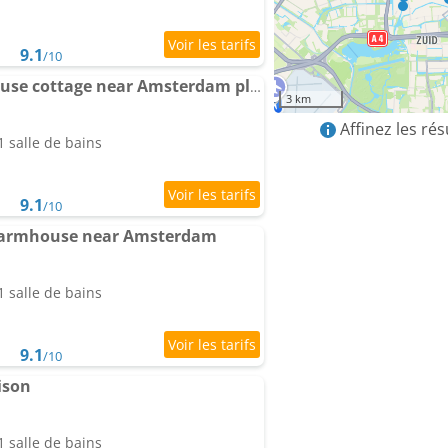
9.1
/10
Luxury private farmhouse cottage near Amsterdam plus home cinema
3 km
Affinez les ré
 salle de bains
9.1
/10
farmhouse near Amsterdam
 salle de bains
9.1
/10
ison
 salle de bains