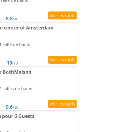
salle de bains
8.8
/10
he center of Amsterdam
 salle de bains
10
/10
r BathMaison
 salles de bains
9.6
/10
e pour 6 Guests