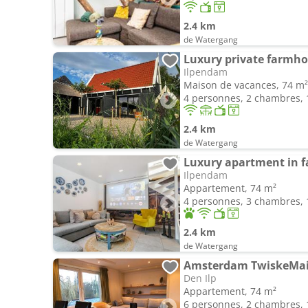
2.4 km
de Watergang
Ilpendam
Maison de vacances, 74 m²
4 personnes, 2 chambres, 1
2.4 km
de Watergang
Luxury apartment in 
Ilpendam
Appartement, 74 m²
4 personnes, 3 chambres, 1
2.4 km
de Watergang
Amsterdam TwiskeMa
Den Ilp
Appartement, 74 m²
6 personnes, 2 chambres, 1