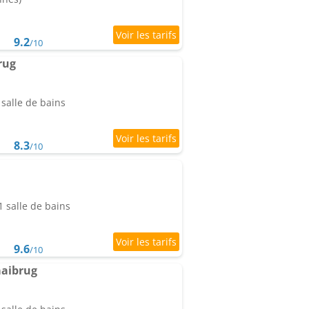
9.2
/10
rug
salle de bains
8.3
/10
 salle de bains
9.6
/10
aaibrug