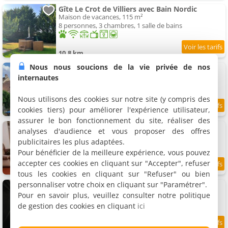
Gîte Le Crot de Villiers avec Bain Nordic
Maison de vacances, 115 m²
8 personnes, 3 chambres, 1 salle de bains
10.8 km
Nous nous soucions de la vie privée de nos
Maison
Maison de vacances, 90 m²
internautes
4 personnes, 2 chambres, 1 salle de bains
Nous utilisons des cookies sur notre site (y compris des
cookies tiers) pour améliorer l'expérience utilisateur,
11.8 km
assurer le bon fonctionnement du site, réaliser des
Maison cœur de ville aux Portes du Morvan
analyses d'audience et vous proposer des offres
Maison de vacances
publicitaires les plus adaptées.
5 personnes, 2 chambres, 1 salle de bains
Pour bénéficier de la meilleure expérience, vous pouvez
accepter ces cookies en cliquant sur "Accepter", refuser
9.2
11.9 km
/10
tous les cookies en cliquant sur "Refuser" ou bien
personnaliser votre choix en cliquant sur "Paramétrer".
Appartement The Place to Be
Appartement, 50 m²
Pour en savoir plus, veuillez consulter notre politique
2 personnes, 1 chambre, 1 salle de bains
de gestion des cookies en cliquant
ici
9.2