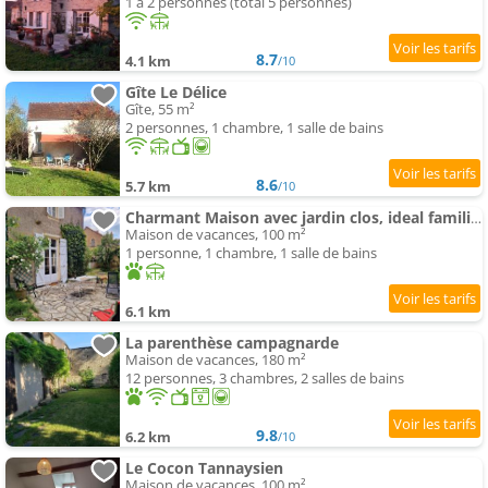
1 à 2 personnes (total 5 personnes)
8.7
4.1 km
/10
Gîte Le Délice
Gîte, 55 m²
2 personnes, 1 chambre, 1 salle de bains
8.6
5.7 km
/10
Charmant Maison avec jardin clos, ideal families
Maison de vacances, 100 m²
1 personne, 1 chambre, 1 salle de bains
6.1 km
La parenthèse campagnarde
Maison de vacances, 180 m²
12 personnes, 3 chambres, 2 salles de bains
9.8
6.2 km
/10
Le Cocon Tannaysien
Maison de vacances, 100 m²