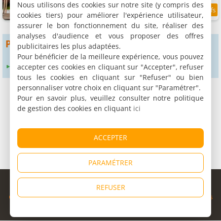
Nous utilisons des cookies sur notre site (y compris des
cookies tiers) pour améliorer l'expérience utilisateur,
7.3
9.4 km
/10
assurer le bon fonctionnement du site, réaliser des
analyses d'audience et vous proposer des offres
Pour obtenir plus de résultats
publicitaires les plus adaptées.
Pour bénéficier de la meilleure expérience, vous pouvez
accepter ces cookies en cliquant sur "Accepter", refuser
Élargir le rayon de recherche à :
24 km
tous les cookies en cliquant sur "Refuser" ou bien
personnaliser votre choix en cliquant sur "Paramétrer".
Pour en savoir plus, veuillez consulter notre politique
de gestion des cookies en cliquant
ici
ACCEPTER
PARAMÉTRER
© Copyright 1998 - 2026
REFUSER
Cybevasion
|
Mentions légales
|
Confidentialité
|
CGU
|
Informations
légales
|
Partenaires
|
Système d'alerte
|