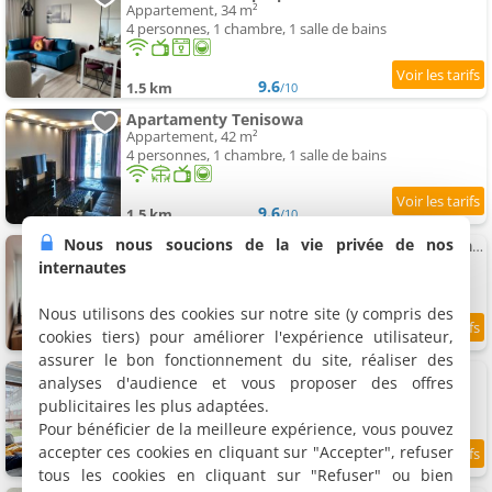
Appartement, 34 m²
4 personnes, 1 chambre, 1 salle de bains
9.6
1.5 km
/10
Apartamenty Tenisowa
Appartement, 42 m²
4 personnes, 1 chambre, 1 salle de bains
9.6
1.5 km
/10
Nous nous soucions de la vie privée de nos
Jab Appartement NOWE FORTY Business & Family
Appartement, 41 m²
internautes
4 personnes, 1 chambre, 1 salle de bains
Nous utilisons des cookies sur notre site (y compris des
cookies tiers) pour améliorer l'expérience utilisateur,
9.3
1.5 km
/10
assurer le bon fonctionnement du site, réaliser des
Apartamenty Silver 3
analyses d'audience et vous proposer des offres
Appartement, 40 m²
publicitaires les plus adaptées.
4 personnes, 1 chambre, 1 salle de bains
Pour bénéficier de la meilleure expérience, vous pouvez
accepter ces cookies en cliquant sur "Accepter", refuser
9.4
1.5 km
/10
tous les cookies en cliquant sur "Refuser" ou bien