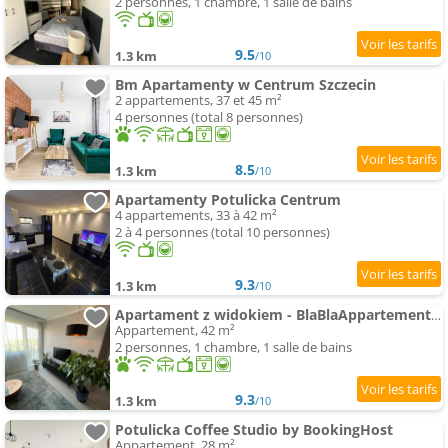
2 personnes, 1 chambre, 1 salle de bains
9.5
1.3 km
/10
Bm Apartamenty w Centrum Szczecin
2 appartements, 37 et 45 m²
4 personnes (total 8 personnes)
8.5
1.3 km
/10
Apartamenty Potulicka Centrum
4 appartements, 33 à 42 m²
2 à 4 personnes (total 10 personnes)
9.3
1.3 km
/10
Apartament z widokiem - BlaBlaAppartement Szczecin Ku Słońcu
Appartement, 42 m²
2 personnes, 1 chambre, 1 salle de bains
9.3
1.3 km
/10
Potulicka Coffee Studio by BookingHost
Appartement, 28 m²