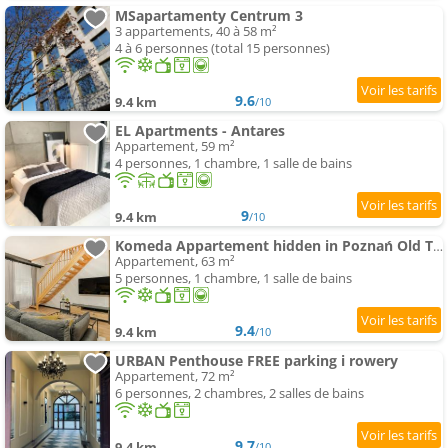
MSapartamenty Centrum 3
3 appartements, 40 à 58 m²
4 à 6 personnes (total 15 personnes)
9.6
9.4 km
/10
EL Apartments - Antares
Appartement, 59 m²
4 personnes, 1 chambre, 1 salle de bains
9
9.4 km
/10
Komeda Appartement hidden in Poznań Old Town by Noclegi Renters
Appartement, 63 m²
5 personnes, 1 chambre, 1 salle de bains
9.4
9.4 km
/10
URBAN Penthouse FREE parking i rowery
Appartement, 72 m²
6 personnes, 2 chambres, 2 salles de bains
9.7
9.4 km
/10