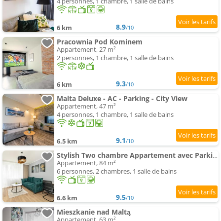
4 personnes, 1 chambre, 1 salle de bains
8.9
6 km
/10
Pracownia Pod Kominem
Appartement, 27 m²
2 personnes, 1 chambre, 1 salle de bains
9.3
6 km
/10
Malta Deluxe - AC - Parking - City View
Appartement, 47 m²
4 personnes, 1 chambre, 1 salle de bains
9.1
6.5 km
/10
Stylish Two chambre Appartement avec Parking proche de Lake Malta in Poznań by Noclegi Renters
Appartement, 84 m²
6 personnes, 2 chambres, 1 salle de bains
9.5
6.6 km
/10
Mieszkanie nad Maltą
Appartement, 63 m²