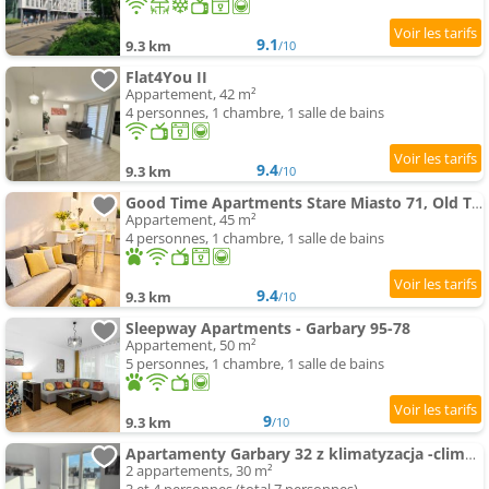
9.1
9.3 km
/10
Flat4You II
Appartement, 42 m²
4 personnes, 1 chambre, 1 salle de bains
9.4
9.3 km
/10
Good Time Apartments Stare Miasto 71, Old Town, idealna lokalizacja
Appartement, 45 m²
4 personnes, 1 chambre, 1 salle de bains
9.4
9.3 km
/10
Sleepway Apartments - Garbary 95-78
Appartement, 50 m²
5 personnes, 1 chambre, 1 salle de bains
9
9.3 km
/10
Apartamenty Garbary 32 z klimatyzacja -climatisation
2 appartements, 30 m²