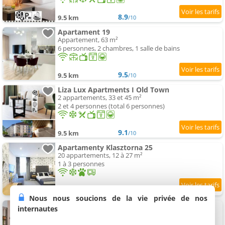
8.9
9.5 km
/10
Apartament 19
Appartement, 63 m²
6 personnes, 2 chambres, 1 salle de bains
9.5
9.5 km
/10
Liza Lux Apartments I Old Town
2 appartements, 33 et 45 m²
2 et 4 personnes (total 6 personnes)
9.1
9.5 km
/10
Apartamenty Klasztorna 25
20 appartements, 12 à 27 m²
1 à 3 personnes
9
9.5 km
/10
Nous nous soucions de la vie privée de nos
Bliss Apartments Sydney
internautes
Appartement, 34 m²
4 personnes, 1 chambre, 1 salle de bains