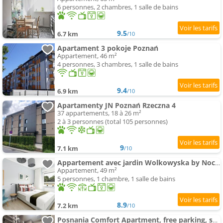
6 personnes, 2 chambres, 1 salle de bains
9.5
6.7 km
/10
Apartament 3 pokoje Poznań
Appartement, 46 m²
4 personnes, 3 chambres, 1 salle de bains
9.4
6.9 km
/10
Apartamenty JN Poznań Rzeczna 4
37 appartements, 18 à 26 m²
2 à 3 personnes (total 105 personnes)
9
7.1 km
/10
Appartement avec jardin Wolkowyska by Noclegi Renters
Appartement, 49 m²
5 personnes, 1 chambre, 1 salle de bains
8.9
7.2 km
/10
Posnania Comfort Apartment, free parking, self check-in 24h