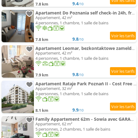
9.4
7.8 km
/10
Apartament Do Poznania self check-in 24h, free parking
Appartement, 42 m²
4 personnes, 1 chambre, 1 salle de bains
9.8
7.8 km
/10
Apartament Leomar, bezkontaktowe zameldowanie, darmowy parking
Appartement, 42 m²
4 personnes, 1 chambre, 1 salle de bains
9.8
7.9 km
/10
Apartament Rataje Park Poznań II - Cost Free Parking - 24h check in
Appartement, 32 m²
3 personnes, 1 chambre, 1 salle de bains
9.9
8.1 km
/10
Family Appartement 62m - Sowia avec GARAGE & balcon by Noclegi Renters
Appartement, 62 m²
5 personnes, 2 chambres, 1 salle de bains