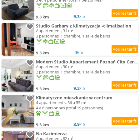
3 et 4 personnes (total 7 personnes)
9.3
9.3 km
/10
Studio Garbary z klimatyzacja -climatisation
Appartement, 31 m²
3 personnes, 1 chambre, 1 salle de bains
9
9.3 km
/10
Modern Studio Appartement Poznań City Center by Noclegi Renters
Appartement, 30 m²
2 personnes, 1 chambre, 1 salle de bains
9.2
9.3 km
/10
Klimatyczne mieszkanie w centrum
4 appartements, 36 à 55 m²
4 à 6 personnes (total 19 personnes)
8.9
9.3 km
/10
Na Kazimierza
Appartement, 82 m²