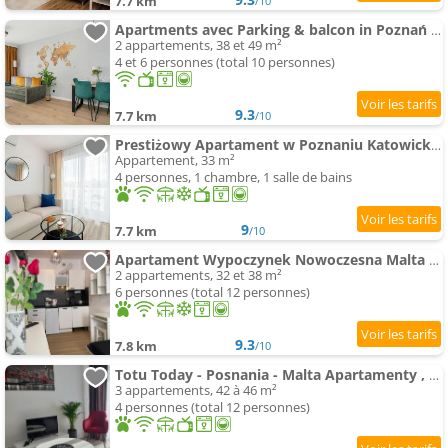
7.7 km
/10
Apartments avec Parking & balcon in Poznań by Noclegi Renters
2 appartements, 38 et 49 m²
4 et 6 personnes (total 10 personnes)
9.3
7.7 km
/10
Prestiżowy Apartament w Poznaniu Katowicka 2B i Parking w Garażu by Noclegi Renters
Appartement, 33 m²
4 personnes, 1 chambre, 1 salle de bains
9
7.7 km
/10
Apartament Wypoczynek Nowoczesna Malta Parking GoldAir
2 appartements, 32 et 38 m²
6 personnes (total 12 personnes)
9.3
7.8 km
/10
Totu Today - Posnania - Malta Apartamenty , Faktura Vat, Self Check-In, Bezpłatny Parking
3 appartements, 42 à 46 m²
4 personnes (total 12 personnes)