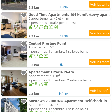
9.3
9.3 km
/10
Good Time Apartments 104 Komfortowy apartament w sercu Starego Miasta
2 appartements, 40 et 44 m²
4 personnes (total 8 personnes)
9.1
9.3 km
/10
Central Prestige Point
Appartement, 52 m²
4 personnes, 1 chambre, 1 salle de bains
9
9.3 km
/10
Apartament Trzecie Piętro
Appartement, 100 m²
9 personnes, 3 chambres, 2 salles de bains
9.4
9.3 km
/10
Mostowa 23 BRUNO Apartment, self check-in 24h, free parking,climatisation
Appartement, 37 m²
4 personnes, 1 chambre, 1 salle de bains