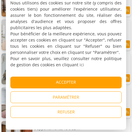
Nous utilisons des cookies sur notre site (y compris des
cookies tiers) pour améliorer l'expérience utilisateur,
9.7
9.5 km
/10
assurer le bon fonctionnement du site, réaliser des
analyses d'audience et vous proposer des offres
Apartament Podkoziołek Stary Rynek
Appartement, 61 m²
publicitaires les plus adaptées.
4 personnes, 1 chambre, 1 salle de bains
Pour bénéficier de la meilleure expérience, vous pouvez
accepter ces cookies en cliquant sur "Accepter", refuser
tous les cookies en cliquant sur "Refuser" ou bien
9.3
9.5 km
/10
personnaliser votre choix en cliquant sur "Paramétrer".
Townhall Apartments
Pour en savoir plus, veuillez consulter notre politique
4 appartements, 45 à 65 m²
de gestion des cookies en cliquant
ici
4 à 5 personnes (total 18 personnes)
9.1
9.5 km
ACCEPTER
/10
Apartament Alfa avec parking
Appartement, 30 m²
PARAMÉTRER
3 personnes, 1 chambre, 1 salle de bains
REFUSER
9.1
9.6 km
/10
AR Apartamenty
6 appartements, 15 à 32 m²