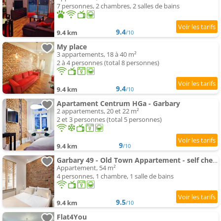
7 personnes, 2 chambres, 2 salles de bains
9.4
9.4 km
/10
My place
3 appartements, 18 à 40 m²
2 à 4 personnes (total 8 personnes)
9.4
9.4 km
/10
Apartament Centrum HGa - Garbary
2 appartements, 20 et 22 m²
2 et 3 personnes (total 5 personnes)
9
9.4 km
/10
Garbary 49 - Old Town Appartement - self check-in 24h
Appartement, 54 m²
4 personnes, 1 chambre, 1 salle de bains
9.5
9.4 km
/10
Flat4You