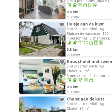
2 et 4 personnes (total 6 p
0.8 km
du centre
Huisje aan de kust
Sint Maartensvlotbrug
Maison de vacances, 100 
4 personnes, 3 chambres, 1
0.8 km
du centre
Knus chalet met zwe
Sint Maartensvlotbrug
Chalet, 45 m²
5 personnes, 2 chambres, 1
0.8 km
du centre
Chalet aan de kust
Sint Maartensvlotbrug
Chalet, 50 m²