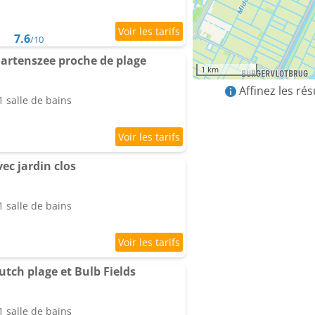
7.6
/10
artenszee proche de plage
1 km
Affinez les ré
 salle de bains
ec jardin clos
 salle de bains
tch plage et Bulb Fields
 salle de bains