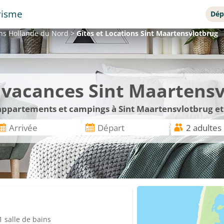
risme
Dép
ons
Hollande du Nord
>
Gîtes et Locations
Sint Maartensvlotbrug
e vacances Sint Maartens
 appartements et campings à Sint Maartensvlotbrug et
 salle de bains