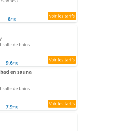
ersonnes)
8
/10
m²
 salle de bains
9.6
/10
mbad en sauna
 salle de bains
7.9
/10