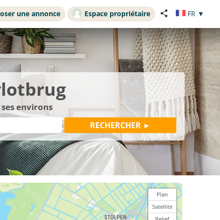
oser une annonce
Espace propriétaire
FR
▼
vlotbrug
 ses environs
Plan
Satellite
Relief