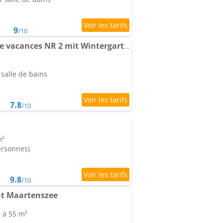
9
/10
Strandnahes Maison de vacances NR 2 mit Wintergarten grosser uneinsehbarer Garten
salle de bains
7.8
/10
m²
ersonnes)
9.8
/10
nt Maartenszee
5 à 55 m²