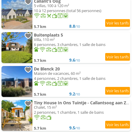
Callant's Oog
5 villas, 100 à 120 m²
10 à 12 personnes (total 56 personnes)
8.8
5.7 km
/10
Buitenplaats 5
Villa, 110 m²
6 personnes, 3 chambres, 1 salle de bains
9.6
5.7 km
/10
De Blenck 20
Maison de vacances, 60 m²
4 personnes, 2 chambres, 1 salle de bains
9.2
5.7 km
/10
Tiny House In Ons Tuintje - Callantsoog aan Zee
Chalet, 15 m²
2 personnes, 1 chambre, 1 salle de bains
9.5
5.7 km
/10