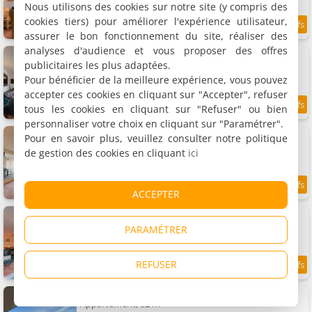
Nous utilisons des cookies sur notre site (y compris des
cookies tiers) pour améliorer l'expérience utilisateur,
9.2
5.8 km
/10
assurer le bon fonctionnement du site, réaliser des
analyses d'audience et vous proposer des offres
Callantsoger Staete A101
Appartement, 76 m²
publicitaires les plus adaptées.
2 personnes, 1 chambre, 1 salle de bains
Pour bénéficier de la meilleure expérience, vous pouvez
accepter ces cookies en cliquant sur "Accepter", refuser
tous les cookies en cliquant sur "Refuser" ou bien
8.7
5.8 km
/10
personnaliser votre choix en cliquant sur "Paramétrer".
Callantsoger Staete A302
Pour en savoir plus, veuillez consulter notre politique
Appartement, 134 m²
de gestion des cookies en cliquant
ici
6 personnes, 3 chambres, 1 salle de bains
8.7
5.8 km
ACCEPTER
/10
Callantsoger Staete A107
Appartement, 112 m²
PARAMÉTRER
4 personnes, 2 chambres, 1 salle de bains
REFUSER
9
5.8 km
/10
Callantsoger Staete A305
Appartement, 82 m²