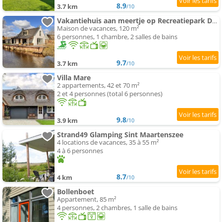
8.9
3.7 km
/10
Vakantiehuis aan meertje op Recreatiepark De Wielen - 85
Maison de vacances, 120 m²
6 personnes, 1 chambre, 2 salles de bains
9.7
3.7 km
/10
Villa Mare
2 appartements, 42 et 70 m²
2 et 4 personnes (total 6 personnes)
9.8
3.9 km
/10
Strand49 Glamping Sint Maartenszee
4 locations de vacances, 35 à 55 m²
4 à 6 personnes
8.7
4 km
/10
Bollenboet
Appartement, 85 m²
4 personnes, 2 chambres, 1 salle de bains