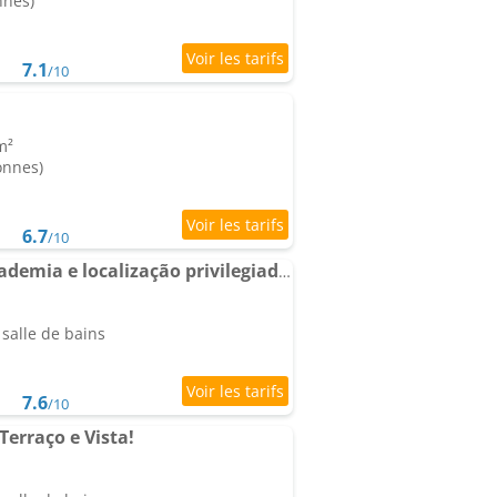
nnes)
7.1
/10
m²
onnes)
6.7
/10
Studio com piscina, academia e localização privilegiada! 1116 - Aconchegante e completo
salle de bains
7.6
/10
erraço e Vista!