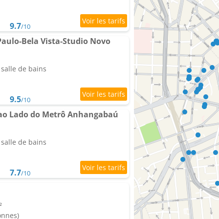
9.7
/10
aulo-Bela Vista-Studio Novo
salle de bains
9.5
/10
 ao Lado do Metrô Anhangabaú
salle de bains
7.7
/10
²
onnes)