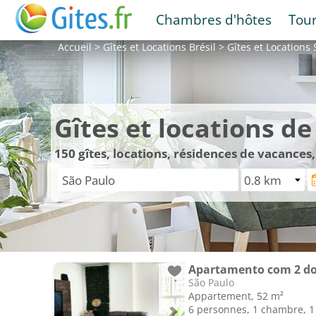
Chambres d'hôtes
Tou
Accueil
>
Gîtes et Locations
Brésil
>
Gîtes et Locations
Gîtes et locations d
150
gîtes, locations, résidences de vacances
São Paulo
Appartement, 52 m²
6 personnes, 1 chambre, 1 