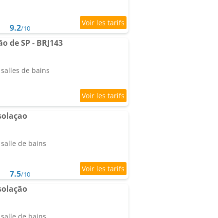
9.2
/10
o de SP - BRJ143
salles de bains
solaçao
salle de bains
7.5
/10
solação
salle de bains