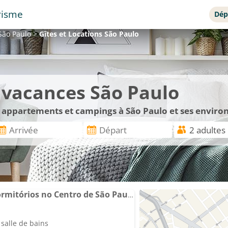
risme
Dép
São Paulo
>
Gîtes et Locations
São Paulo
e vacances São Paulo
, appartements et campings à São Paulo et ses enviro
Apartamento com 2 dormitórios no Centro de São Paulo - Acomoda até 6 pessoas
salle de bains