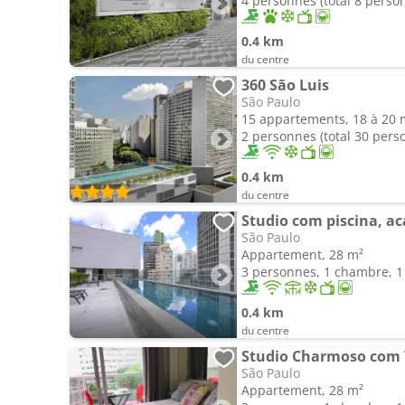
4 personnes (total 8 perso
0.4 km
du centre
360 São Luis
São Paulo
15 appartements, 18 à 20 
2 personnes (total 30 pers
0.4 km
du centre
São Paulo
Appartement, 28 m²
3 personnes, 1 chambre, 1 
0.4 km
du centre
Studio Charmoso com T
São Paulo
Appartement, 28 m²