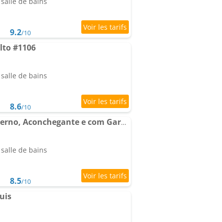
salle de bains
9.2
/10
lto #1106
salle de bains
8.6
/10
Studio Harmonia, Moderno, Aconchegante e com Garagem
salle de bains
8.5
/10
uis