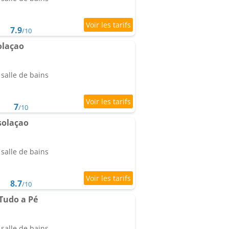
7.9
/10
olaçao
salle de bains
7
/10
solaçao
salle de bains
8.7
/10
Tudo a Pé
salle de bains