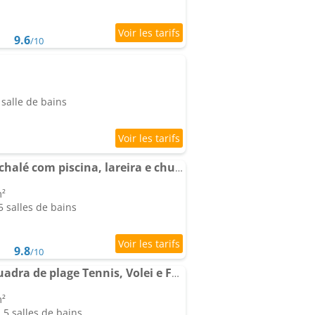
9.6
/10
salle de bains
Lindo e aconchegante chalé com piscina, lareira e churrasqueira
m²
 salles de bains
9.8
/10
Casa de campo, com quadra de plage Tennis, Volei e Fut Volei próxima a SP!!
m²
5 salles de bains