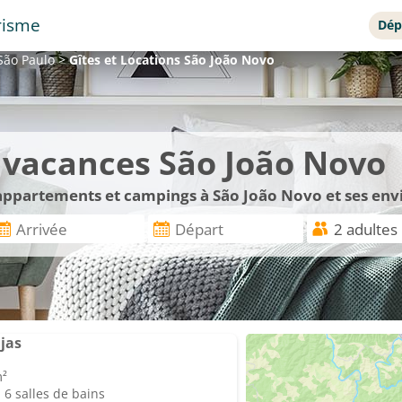
risme
Dép
São Paulo
>
Gîtes et Locations
São João Novo
e vacances São João Novo
, appartements et campings à São João Novo et ses env
jas
m²
6 salles de bains