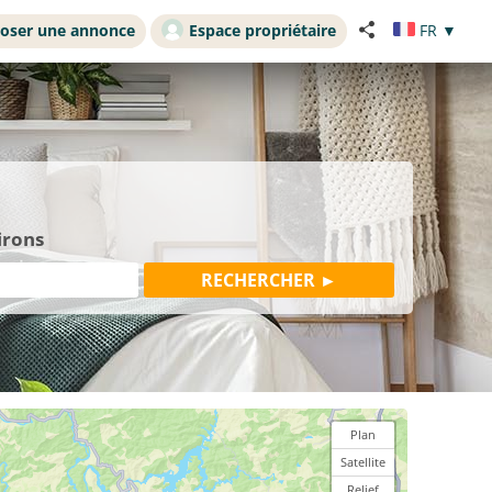
oser une annonce
Espace propriétaire
FR
▼
irons
Plan
Satellite
Relief