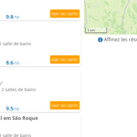
9.8
/10
5 km
Affinez les ré
 salle de bains
8.6
/10
m²
2 salles de bains
9.5
/10
l em São Roque
 salle de bains