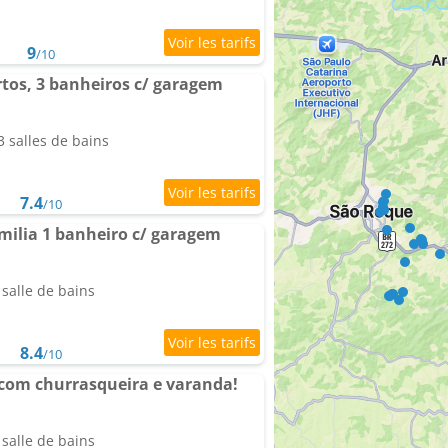
9
/10
rtos, 3 banheiros c/ garagem
 salles de bains
7.4
/10
milia 1 banheiro c/ garagem
salle de bains
8.4
/10
com churrasqueira e varanda!
salle de bains