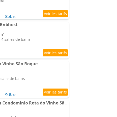
ins
8.4
/10
 Bnbhost
 m²
4 salles de bains
do Vinho São Roque
salle de bains
9.8
/10
Loft Vidro Vitoriano em Condomínio Rota do Vinho São Roque