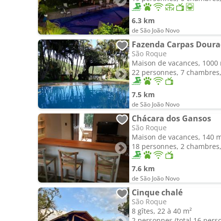
6.3 km
de São João Novo
Fazenda Carpas Doura
São Roque
Maison de vacances, 1000
22 personnes, 7 chambres, 
7.5 km
de São João Novo
Chácara dos Gansos
São Roque
Maison de vacances, 140 
18 personnes, 2 chambres, 
7.6 km
de São João Novo
Cinque chalé
São Roque
8 gîtes, 22 à 40 m²
2 personnes (total 16 pers