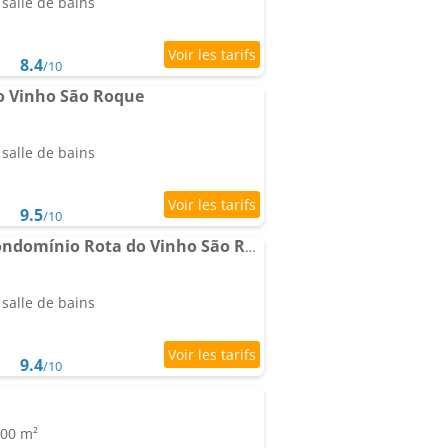
salle de bains
8.4
/10
do Vinho São Roque
salle de bains
9.5
/10
Loft Vidro jardin em Condomínio Rota do Vinho São Roque
salle de bains
9.4
/10
100 m²