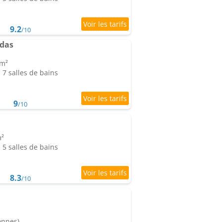
9.2
/10
das
 m²
7 salles de bains
9
/10
m²
5 salles de bains
8.3
/10
onnes)