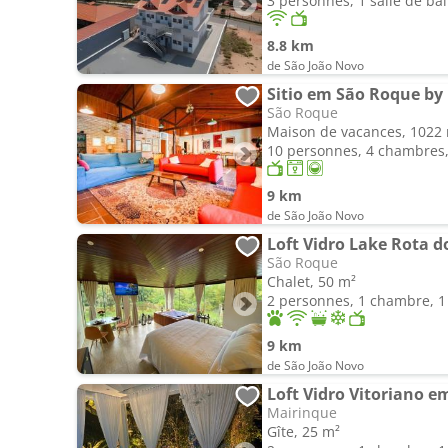
3 personnes, 1 salle de ba
8.8 km
de São João Novo
Sitio em São Roque by
São Roque
Maison de vacances, 1022
10 personnes, 4 chambres, 
9 km
de São João Novo
Loft Vidro Lake Rota 
São Roque
Chalet, 50 m²
2 personnes, 1 chambre, 1 
9 km
de São João Novo
Mairinque
Gîte, 25 m²