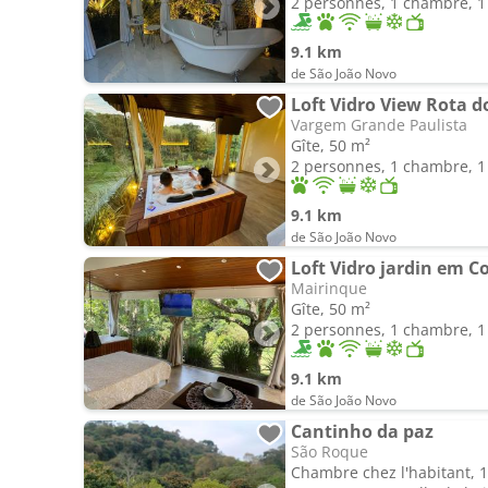
2 personnes, 1 chambre, 1 
9.1 km
de São João Novo
Loft Vidro View Rota 
Vargem Grande Paulista
Gîte, 50 m²
2 personnes, 1 chambre, 1 
9.1 km
de São João Novo
Mairinque
Gîte, 50 m²
2 personnes, 1 chambre, 1 
9.1 km
de São João Novo
Cantinho da paz
São Roque
Chambre chez l'habitant, 