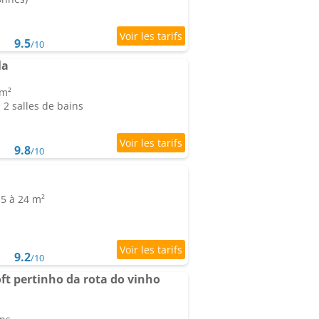
9.5
/10
la
 m²
2 salles de bains
9.8
/10
15 à 24 m²
9.2
/10
ft pertinho da rota do vinho