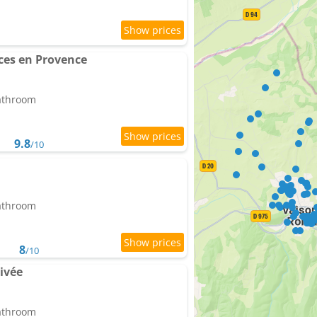
ces en Provence
bathroom
9.8
/10
bathroom
8
/10
ivée
bathroom