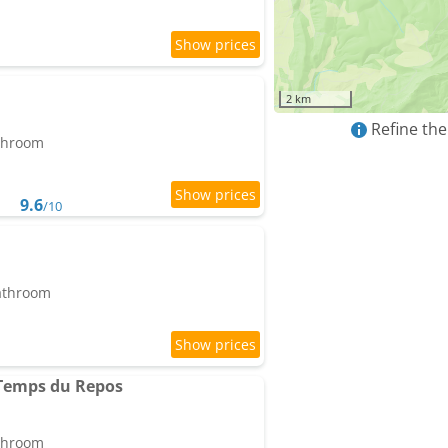
2 km
Refine the
athroom
9.6
/10
bathroom
 Temps du Repos
athroom