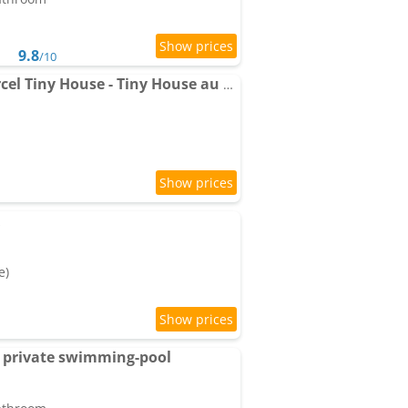
9.8
/10
Domaine Bernard - Parcel Tiny House - Tiny House au coeur des vignes face au Mont Ventoux MAE-5213
e)
 private swimming-pool