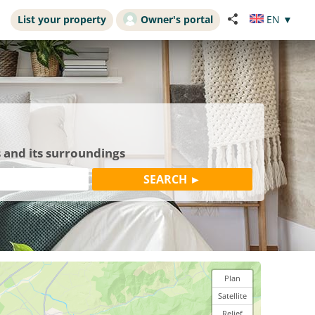
List your property
Owner's portal
EN
▼
 and its surroundings
Plan
Satellite
Relief