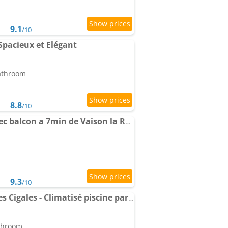
9.1
/10
Spacieux et Elégant
bathroom
8.8
/10
Chambre douillette avec balcon a 7min de Vaison la Romaine
9.3
/10
Apartment Le Chant des Cigales - Climatisé piscine partagée
athroom