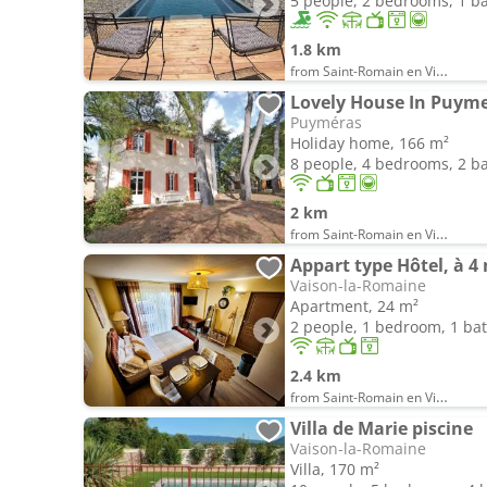
5 people, 2 bedrooms, 1 
1.8 km
from Saint-Romain en Viennois
Lovely House In Puyme
Puyméras
Holiday home, 166 m²
8 people, 4 bedrooms, 2 
2 km
from Saint-Romain en Viennois
Vaison-la-Romaine
Apartment, 24 m²
2 people, 1 bedroom, 1 b
2.4 km
from Saint-Romain en Viennois
Villa de Marie piscine
Vaison-la-Romaine
Villa, 170 m²