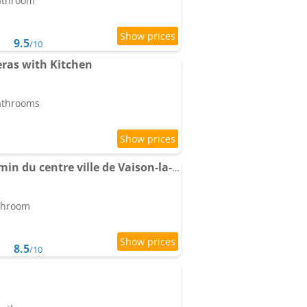
bathroom
9.5
/10
ras with Kitchen
bathrooms
Appart type Hôtel, à 4 min du centre ville de Vaison-la-Romaine
athroom
8.5
/10