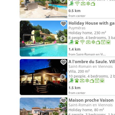
0.5 km
from center
Holiday House with g
Puyméras
Holiday home, 230 m²
8 people, 4 bedrooms, 3 
1.4 km
from Saint-Romain en Viennois
A l'ombre du Saule. Vil
Saint-Romain en Viennois
Villa, 200 m²
10 people, 4 bedrooms, 2
1.5 km
from center
Maison proche Vaison
Saint-Romain en Viennois
Holiday home, 80 m²
6 people, 3 bedrooms, 1 