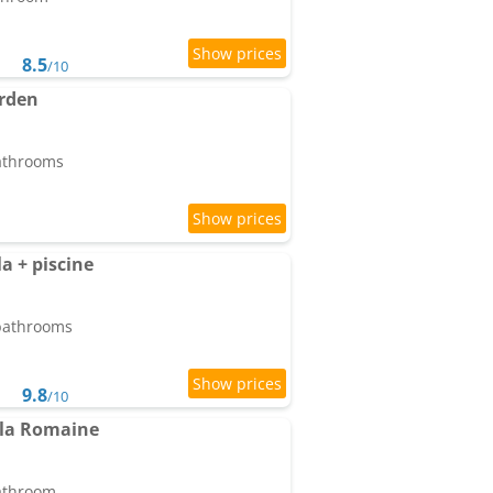
8.5
/10
arden
bathrooms
la + piscine
 bathrooms
9.8
/10
 la Romaine
bathroom