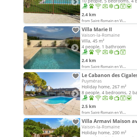
10 people, 5 bedrooms, 4
2.4 km
from Saint-Romain en Viennois
Villa Marie II
Vaison-la-Romaine
Villa, 45 m²
4 people, 1 bathroom
2.4 km
from Saint-Romain en Viennois
Le Cabanon des Cigales
Puyméras
Holiday home, 267 m²
8 people, 4 bedrooms, 2 
2.5 km
from Saint-Romain en Viennois
Villa Armavi Maison av
Vaison-la-Romaine
Holiday home, 200 m²