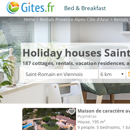
Bed & Breakfast
Home
>
Rentals
Provence-Alpes-Côte d'Azur
>
Rentals
Holiday houses Sain
187
cottages, rentals, vacation residences,
Maison de caractère av
Puyméras
House, 195 m²
9 people, 5 bedrooms, 1 