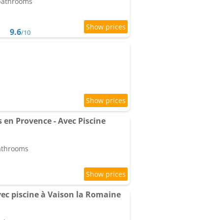
 bathrooms
9.6
/10
 en Provence - Avec Piscine
bathrooms
ec piscine à Vaison la Romaine