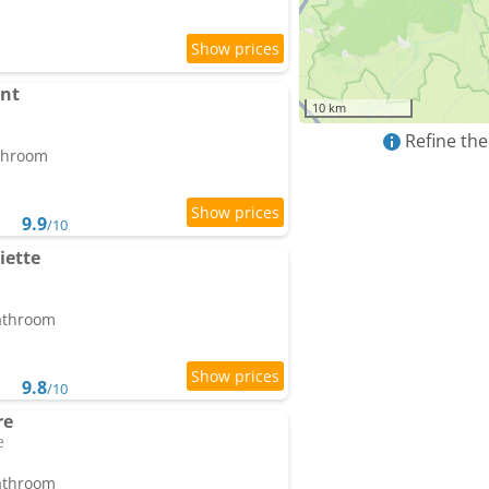
ant
10 km
Refine the
athroom
9.9
/10
iette
bathroom
9.8
/10
re
e
bathroom