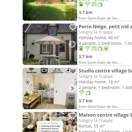
3.7 km
from Saint-Ouen de Sècherouvre
Perce-Neige, petit nid 
Soligny la Trappe
Holiday home, 40 m²
4 people, 2 bedrooms, 1 
3.7 km
from Saint-Ouen de Sècherouvre
Soligny la Trappe
Holiday home, 18 m²
2 people, 1 bedroom, 1 b
3.7 km
from Saint-Ouen de Sècherouvre
Soligny la Trappe
Rental, 55 m²
5 people, 1 bedroom, 1 b