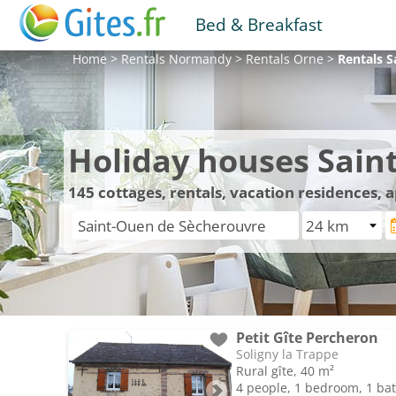
Bed & Breakfast
Home
>
Rentals
Normandy
>
Rentals
Orne
>
Rentals
S
Holiday houses Sain
145
cottages, rentals, vacation residences,
Petit Gîte Percheron
Soligny la Trappe
Rural gîte, 40 m²
4 people, 1 bedroom, 1 b