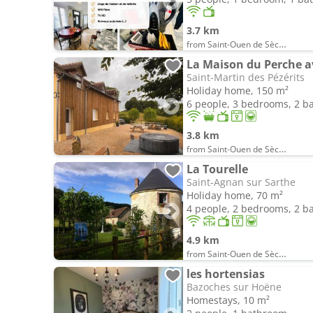
3.7 km
from Saint-Ouen de Sècherouvre
La Maison du Perche a
Saint-Martin des Pézérits
Holiday home, 150 m²
6 people, 3 bedrooms, 2 
3.8 km
from Saint-Ouen de Sècherouvre
La Tourelle
Saint-Agnan sur Sarthe
Holiday home, 70 m²
4 people, 2 bedrooms, 2 
4.9 km
from Saint-Ouen de Sècherouvre
les hortensias
Bazoches sur Hoëne
Homestays, 10 m²