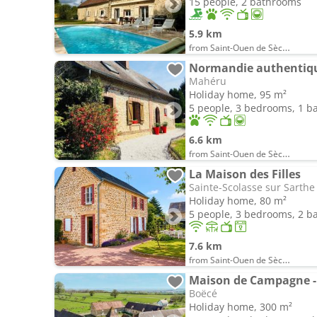
15 people, 2 bathrooms
5.9 km
from Saint-Ouen de Sècherouvre
Normandie authentiqu
Mahéru
Holiday home, 95 m²
5 people, 3 bedrooms, 1 
6.6 km
from Saint-Ouen de Sècherouvre
La Maison des Filles
Sainte-Scolasse sur Sarthe
Holiday home, 80 m²
5 people, 3 bedrooms, 2 
7.6 km
from Saint-Ouen de Sècherouvre
Maison de Campagne - 1
Boëcé
Holiday home, 300 m²