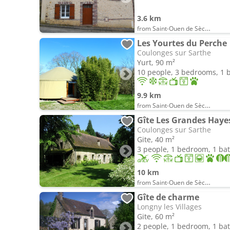
3.6 km
from Saint-Ouen de Sècherouvre
Les Yourtes du Perche
Coulonges sur Sarthe
Yurt, 90 m²
10 people, 3 bedrooms, 1
9.9 km
from Saint-Ouen de Sècherouvre
Gîte Les Grandes Haye
Coulonges sur Sarthe
Gite, 40 m²
3 people, 1 bedroom, 1 b
10 km
from Saint-Ouen de Sècherouvre
Gîte de charme
Longny les Villages
Gite, 60 m²
2 people, 1 bedroom, 1 b