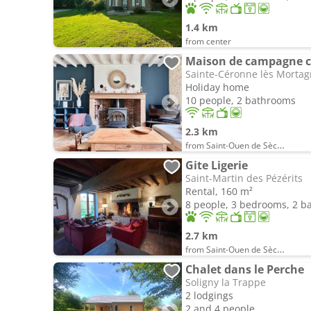
1.4 km
from center
Maison de campagne co
Sainte-Céronne lès Morta
Holiday home
10 people, 2 bathrooms
2.3 km
from Saint-Ouen de Sècherouvre
Gite Ligerie
Saint-Martin des Pézérits
Rental, 160 m²
8 people, 3 bedrooms, 2 
2.7 km
from Saint-Ouen de Sècherouvre
Chalet dans le Perche
Soligny la Trappe
2 lodgings
2 and 4 people