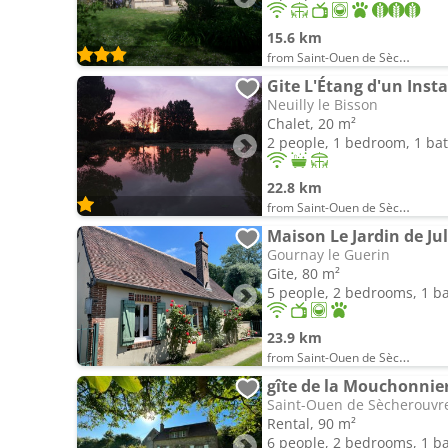
15.6 km
from Saint-Ouen de Sècherouvre
Gite L'Étang d'un Inst
Neuilly le Bisson
Chalet, 20 m²
2 people, 1 bedroom, 1 b
22.8 km
from Saint-Ouen de Sècherouvre
Maison Le Jardin de Jul
Gournay le Guerin
Gite, 80 m²
5 people, 2 bedrooms, 1 
23.9 km
from Saint-Ouen de Sècherouvre
gîte de la Mouchonnie
Saint-Ouen de Sècherouvr
Rental, 90 m²
6 people, 2 bedrooms, 1 