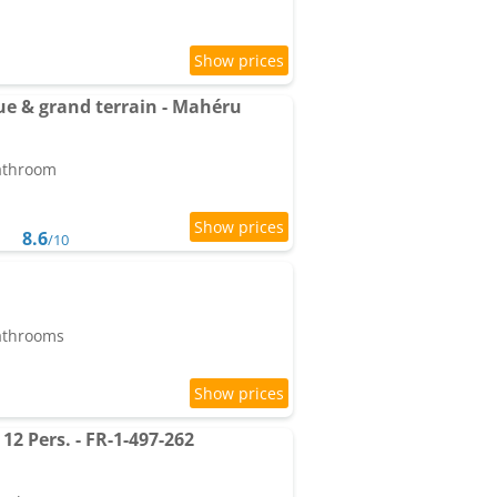
e & grand terrain - Mahéru
bathroom
8.6
/10
bathrooms
2 Pers. - FR-1-497-262