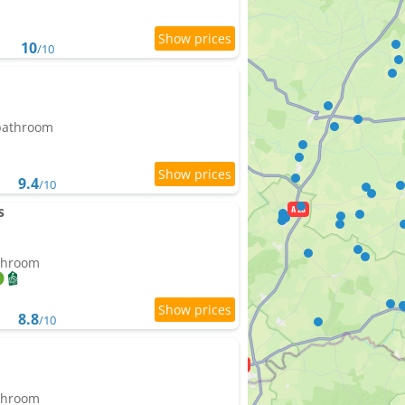
10
/10
 bathroom
9.4
/10
s
athroom
8.8
/10
athroom