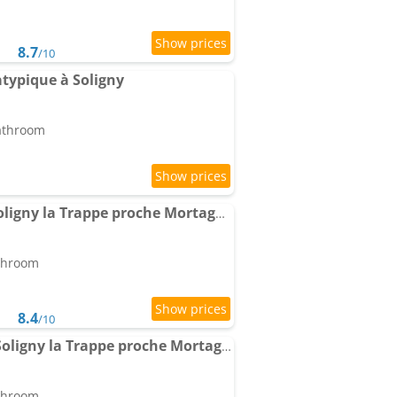
8.7
/10
atypique à Soligny
bathroom
Studio centre village Soligny la Trappe proche Mortagne au perche
athroom
8.4
/10
Maison centre village Soligny la Trappe proche Mortagne au perche
athroom