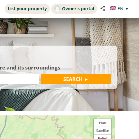
List your property
Owner's portal
EN
▼
re and its surroundings
Plan
Satellite
Relief