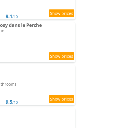
9.1
/10
sy dans le Perche
gne
bathrooms
9.5
/10