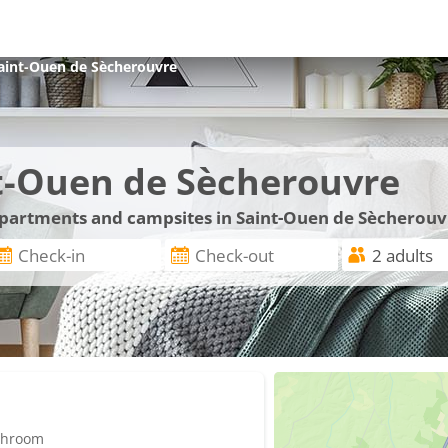
aint-Ouen de Sècherouvre
t-Ouen de Sècherouvre
 apartments and campsites in Saint-Ouen de Sècherouv
athroom