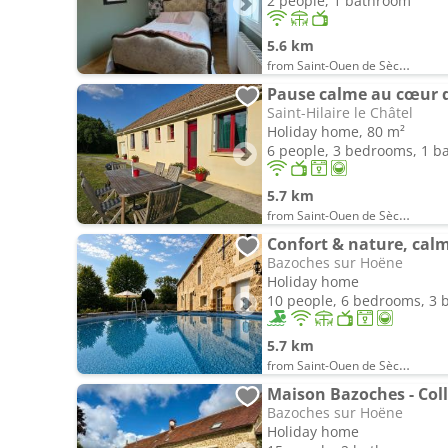
2 people, 1 bathroom
5.6 km
from Saint-Ouen de Sècherouvre
Pause calme au cœur 
Saint-Hilaire le Châtel
Holiday home, 80 m²
6 people, 3 bedrooms, 1 
5.7 km
from Saint-Ouen de Sècherouvre
Confort & nature, calm
Bazoches sur Hoëne
Holiday home
10 people, 6 bedrooms, 3
5.7 km
from Saint-Ouen de Sècherouvre
Maison Bazoches - Coll
Bazoches sur Hoëne
Holiday home