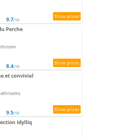
9.7
/10
du Perche
bathroom
8.4
/10
e et convivial
 bathrooms
9.5
/10
ection Idylliq