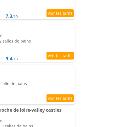
7.3
/10
m²
 salles de bains
9.4
/10
salle de bains
oche de loire-valley castles
m²
3 salles de bains