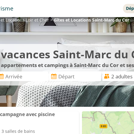
risme
Dép
 et Locations
Loir et Cher
>
Gîtes et Locations
Saint-Marc du Cor
e vacances Saint-Marc du 
, appartements et campings à Saint-Marc du Cor et se
campagne avec piscine
3 salles de bains