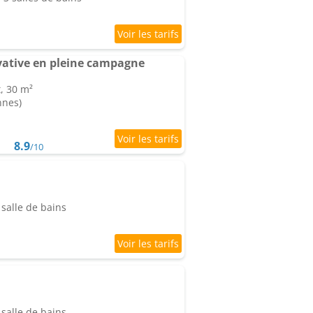
vative en pleine campagne
, 30 m²
nnes)
8.9
/10
salle de bains
salle de bains