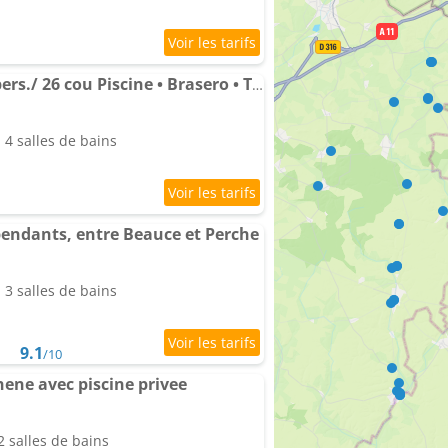
Domaine privatisé 35 pers./ 26 cou Piscine • Brasero • Tyrolienne
4 salles de bains
pendants, entre Beauce et Perche
3 salles de bains
9.1
/10
hene avec piscine privee
 salles de bains