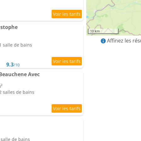
istophe
10 km
Affinez les ré
 salle de bains
9.3
/10
 Beauchene Avec
m²
 salles de bains
salle de bains