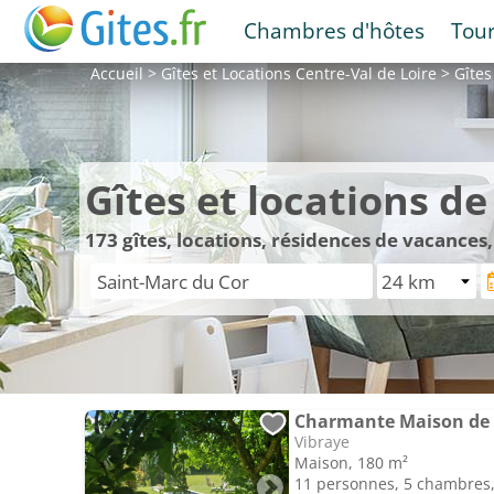
Chambres d'hôtes
Tou
Accueil
>
Gîtes et Locations
Centre-Val de Loire
>
Gîtes
Gîtes et locations d
173
gîtes, locations, résidences de vacances
Charmante Maison de 
Vibraye
Maison, 180 m²
11 personnes, 5 chambres, 