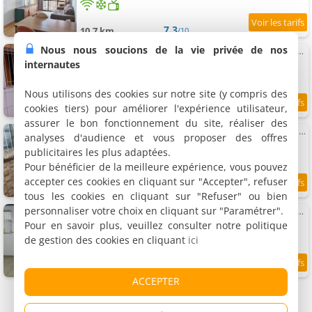
7.3
10.7 km
/10
Nous nous soucions de la vie privée de nos
Casa familiar perto do centro de São Bernardo Piraporinha e Santo André
Villa, 50 m²
internautes
4 personnes, 1 chambre, 1 salle de bains
Nous utilisons des cookies sur notre site (y compris des
cookies tiers) pour améliorer l'expérience utilisateur,
9.3
11.7 km
/10
assurer le bon fonctionnement du site, réaliser des
Ginásio Adib Moysés centro de Sao Bernardo no ABC paulista
analyses d'audience et vous proposer des offres
Villa
publicitaires les plus adaptées.
6 personnes, 1 chambre, 1 salle de bains
Pour bénéficier de la meilleure expérience, vous pouvez
accepter ces cookies en cliquant sur "Accepter", refuser
8.4
11.7 km
/10
tous les cookies en cliquant sur "Refuser" ou bien
personnaliser votre choix en cliquant sur "Paramétrer".
Casa familiar com 2 quartos 2 banheiros perto de Sao Bernardo do Campo
Villa
Pour en savoir plus, veuillez consulter notre politique
8 personnes, 1 chambre, 2 salles de bains
de gestion des cookies en cliquant
ici
9
11.7 km
/10
ACCEPTER