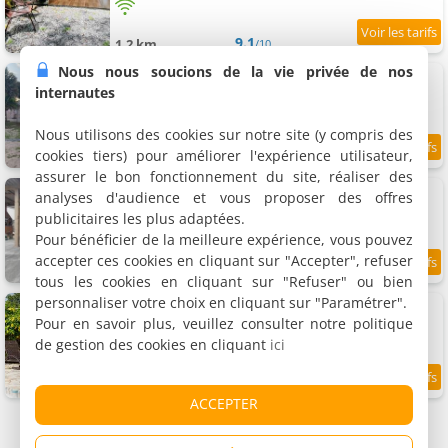
9.1
1.2 km
/10
Nous nous soucions de la vie privée de nos
Beira Mar Pontal do Sul
Maison de vacances, 100 m²
internautes
6 personnes, 2 chambres, 2 salles de bains
Nous utilisons des cookies sur notre site (y compris des
cookies tiers) pour améliorer l'expérience utilisateur,
9.2
1.7 km
/10
assurer le bon fonctionnement du site, réaliser des
Casa da Prainha
analyses d'audience et vous proposer des offres
Maison de vacances, 49 m²
publicitaires les plus adaptées.
10 personnes, 2 chambres, 1 salle de bains
Pour bénéficier de la meilleure expérience, vous pouvez
accepter ces cookies en cliquant sur "Accepter", refuser
2 km
tous les cookies en cliquant sur "Refuser" ou bien
personnaliser votre choix en cliquant sur "Paramétrer".
Sobrado com Piscina - Pontal do Parana
Maison de vacances, 250 m²
Pour en savoir plus, veuillez consulter notre politique
14 personnes, 4 chambres, 2 salles de bains
de gestion des cookies en cliquant
ici
9.8
2.7 km
/10
ACCEPTER