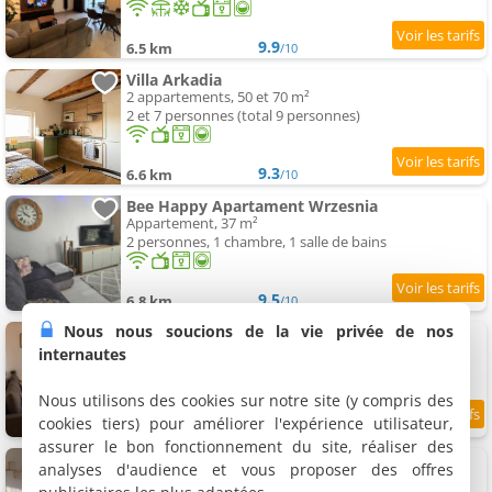
9.9
6.5 km
/10
Villa Arkadia
2 appartements, 50 et 70 m²
2 et 7 personnes (total 9 personnes)
9.3
6.6 km
/10
Bee Happy Apartament Wrzesnia
Appartement, 37 m²
2 personnes, 1 chambre, 1 salle de bains
9.5
6.8 km
/10
Nous nous soucions de la vie privée de nos
Studio Słowackiego
Appartement, 34 m²
internautes
4 personnes, 1 chambre, 1 salle de bains
Nous utilisons des cookies sur notre site (y compris des
cookies tiers) pour améliorer l'expérience utilisateur,
7.8
7.4 km
/10
assurer le bon fonctionnement du site, réaliser des
Apartament Słowackiego Września
analyses d'audience et vous proposer des offres
Appartement, 32 m²