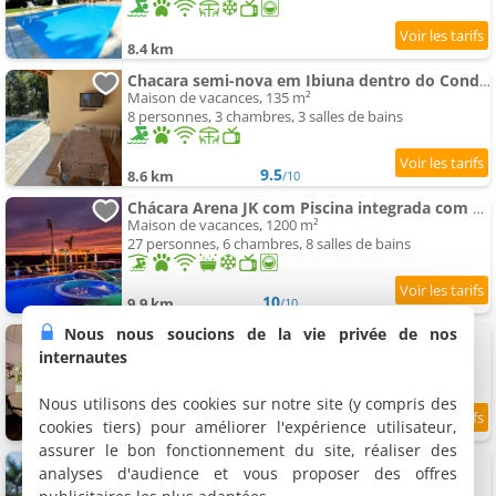
8.4 km
Chacara semi-nova em Ibiuna dentro do Condominio Cocais
Maison de vacances, 135 m²
8 personnes, 3 chambres, 3 salles de bains
9.5
8.6 km
/10
Chácara Arena JK com Piscina integrada com Sauna e Hidromassagem
Maison de vacances, 1200 m²
27 personnes, 6 chambres, 8 salles de bains
10
9.9 km
/10
Nous nous soucions de la vie privée de nos
Pousada Ronco do Bugio - Pousada Boutique
16 gîtes, 45 à 150 m²
internautes
2 personnes (total 32 personnes)
Nous utilisons des cookies sur notre site (y compris des
cookies tiers) pour améliorer l'expérience utilisateur,
9.8
10.5 km
/10
assurer le bon fonctionnement du site, réaliser des
Linda chácara em Ibiuna com lago e piscina
analyses d'audience et vous proposer des offres
Maison de vacances, 15 m²