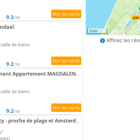
9.3
/10
ndaal
3 km
Affinez les ré
salle de bains
9.2
/10
Perfectly located charmant Appartement MAGDALENAfor true connoisseurs
salle de bains
9.2
/10
Coolest Apartments City - proche de plage et Amsterdam
m²
nnes)