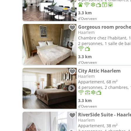
3.3 km
d'Overveen
Gorgeous room proche 
Haarlem
Chambre chez l'habitant, 
2 personnes, 1 salle de ba
3.3 km
d'Overveen
City Attic Haarlem
Haarlem
Appartement, 68 m²
4 personnes, 2 chambres, 1
3.3 km
d'Overveen
RiverSide Suite - Haar
Haarlem
Appartement, 38 m²