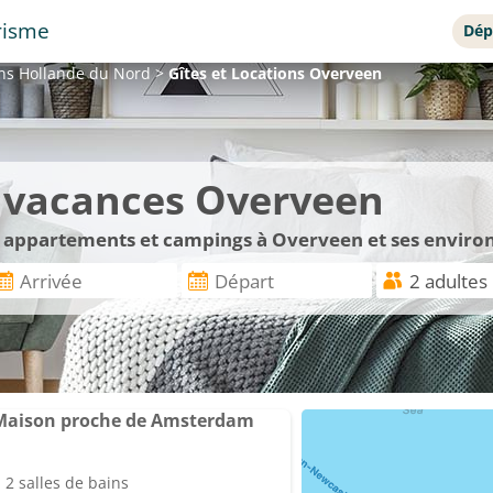
risme
Dép
ons
Hollande du Nord
>
Gîtes et Locations
Overveen
e vacances Overveen
s, appartements et campings à Overveen et ses enviro
 Maison proche de Amsterdam
2 salles de bains