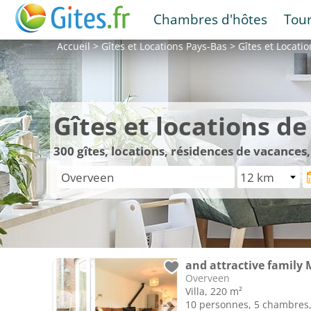
Chambres d'hôtes
Tou
Accueil
>
Gîtes et Locations
Pays-Bas
>
Gîtes et Locati
Gîtes et locations d
300
gîtes, locations, résidences de vacance
and attractive family
Overveen
Villa, 220 m²
10 personnes, 5 chambres, 