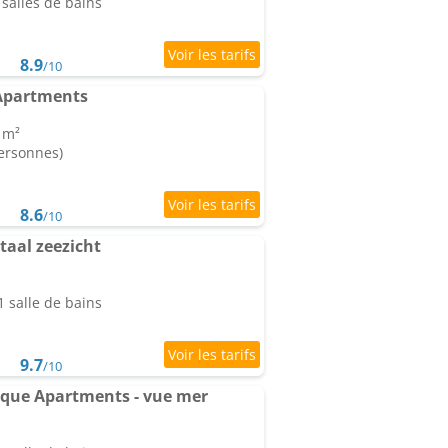
salles de bains
8.9
/10
 Apartments
 m²
personnes)
8.6
/10
aal zeezicht
 salle de bains
9.7
/10
ique Apartments - vue mer