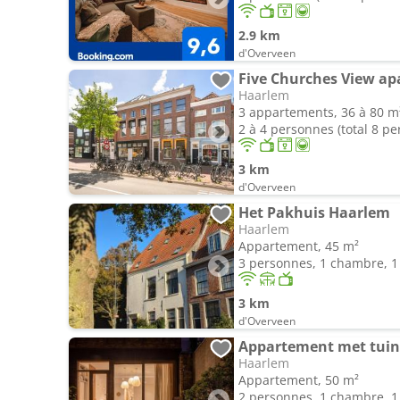
2.9 km
d'Overveen
Five Churches View a
Haarlem
3 appartements, 36 à 80 m
2 à 4 personnes (total 8 p
3 km
d'Overveen
Het Pakhuis Haarlem
Haarlem
Appartement, 45 m²
3 personnes, 1 chambre, 1 
3 km
d'Overveen
Appartement met tuin
Haarlem
Appartement, 50 m²
2 personnes, 1 chambre, 1 