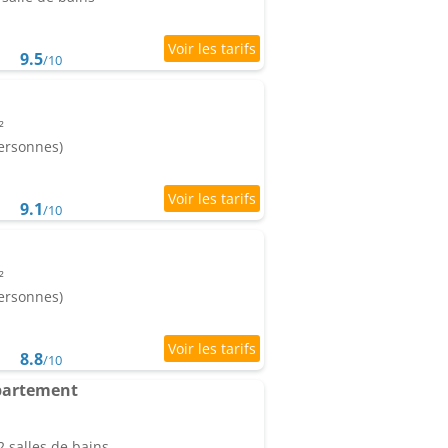
9.5
/10
²
personnes)
9.1
/10
²
personnes)
8.8
/10
partement
 salles de bains