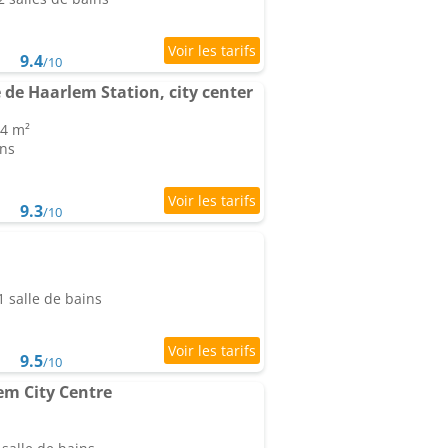
9.4
/10
de Haarlem Station, city center
14 m²
ins
9.3
/10
 salle de bains
9.5
/10
lem City Centre