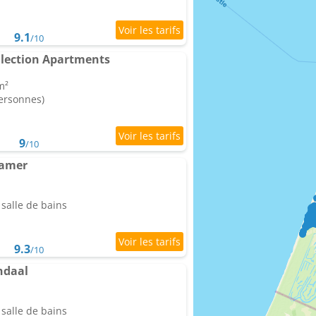
9.1
/10
llection Apartments
m²
personnes)
9
/10
kamer
salle de bains
9.3
/10
ndaal
salle de bains