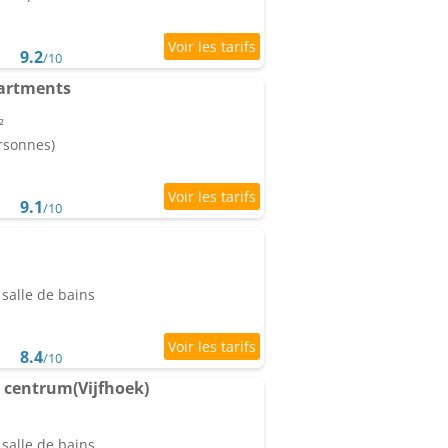
9.2
/10
partments
²
ersonnes)
9.1
/10
salle de bains
8.4
/10
 centrum(Vijfhoek)
salle de bains