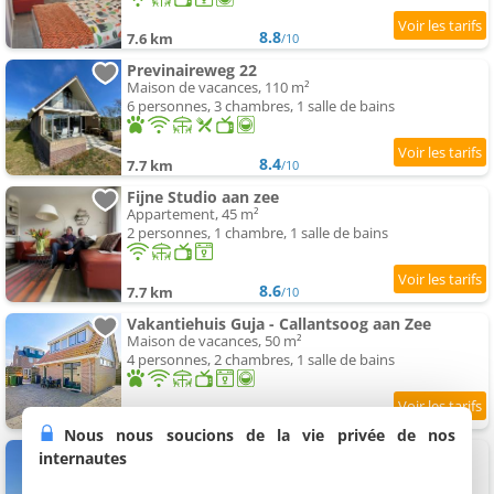
8.8
7.6 km
/10
Previnaireweg 22
Maison de vacances, 110 m²
6 personnes, 3 chambres, 1 salle de bains
8.4
7.7 km
/10
Fijne Studio aan zee
Appartement, 45 m²
2 personnes, 1 chambre, 1 salle de bains
8.6
7.7 km
/10
Vakantiehuis Guja - Callantsoog aan Zee
Maison de vacances, 50 m²
4 personnes, 2 chambres, 1 salle de bains
8.3
7.7 km
/10
Nous nous soucions de la vie privée de nos
Appartement Abbestederweg Callantsoog
internautes
Appartement, 100 m²
4 personnes, 2 chambres, 1 salle de bains