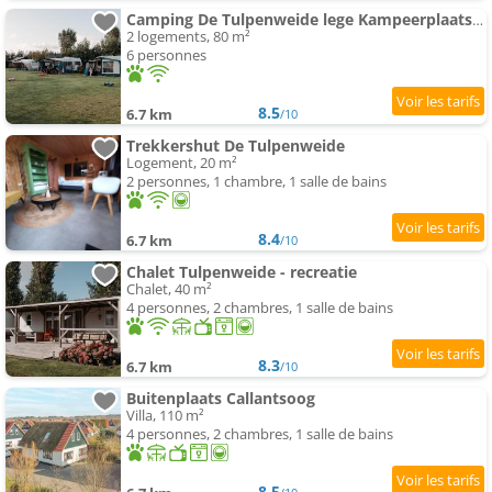
Camping De Tulpenweide lege Kampeerplaats, lege plaats op het gras zonder bed
2 logements, 80 m²
6 personnes
8.5
6.7 km
/10
Trekkershut De Tulpenweide
Logement, 20 m²
2 personnes, 1 chambre, 1 salle de bains
8.4
6.7 km
/10
Chalet Tulpenweide - recreatie
Chalet, 40 m²
4 personnes, 2 chambres, 1 salle de bains
8.3
6.7 km
/10
Buitenplaats Callantsoog
Villa, 110 m²
4 personnes, 2 chambres, 1 salle de bains
8.5