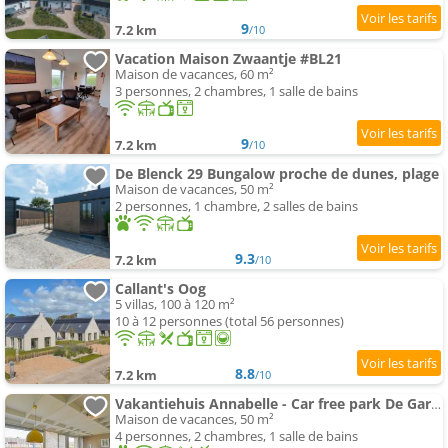
9
7.2 km
/10
Vacation Maison Zwaantje #BL21
Maison de vacances, 60 m²
3 personnes, 2 chambres, 1 salle de bains
9
7.2 km
/10
De Blenck 29 Bungalow proche de dunes, plage
Maison de vacances, 50 m²
2 personnes, 1 chambre, 2 salles de bains
9.3
7.2 km
/10
Callant's Oog
5 villas, 100 à 120 m²
10 à 12 personnes (total 56 personnes)
8.8
7.2 km
/10
Vakantiehuis Annabelle - Car free park De Garnekuul Callantsoog aan Zee
Maison de vacances, 50 m²
4 personnes, 2 chambres, 1 salle de bains