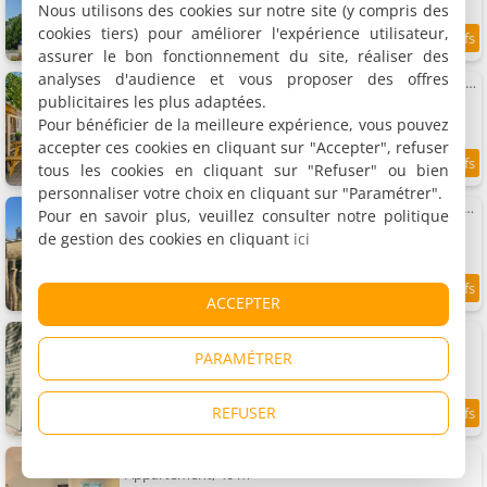
Nous utilisons des cookies sur notre site (y compris des
cookies tiers) pour améliorer l'expérience utilisateur,
9.4
7.7 km
/10
assurer le bon fonctionnement du site, réaliser des
analyses d'audience et vous proposer des offres
Tiny House In Ons Tuintje - Callantsoog aan Zee
Chalet, 15 m²
publicitaires les plus adaptées.
2 personnes, 1 chambre, 1 salle de bains
Pour bénéficier de la meilleure expérience, vous pouvez
accepter ces cookies en cliquant sur "Accepter", refuser
tous les cookies en cliquant sur "Refuser" ou bien
9.5
7.7 km
/10
personnaliser votre choix en cliquant sur "Paramétrer".
Bungalow Sunny, lekker uitwaaien op het strand!
Pour en savoir plus, veuillez consulter notre politique
Maison de vacances, 75 m²
de gestion des cookies en cliquant
ici
6 personnes, 3 chambres, 1 salle de bains
8.4
7.7 km
ACCEPTER
/10
Bollenboet
Appartement, 85 m²
PARAMÉTRER
4 personnes, 2 chambres, 1 salle de bains
REFUSER
9.3
7.7 km
/10
Dorpsweg 18 nummer 5
Appartement, 40 m²