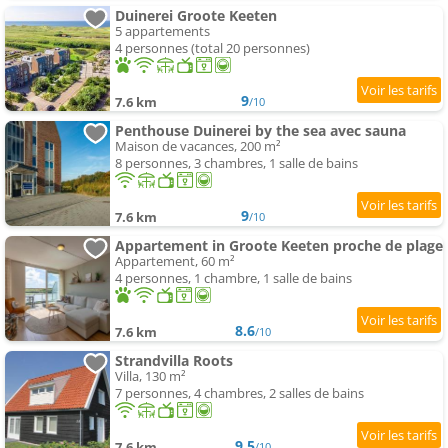
Duinerei Groote Keeten
5 appartements
4 personnes (total 20 personnes)
9
7.6 km
/10
Penthouse Duinerei by the sea avec sauna
Maison de vacances, 200 m²
8 personnes, 3 chambres, 1 salle de bains
9
7.6 km
/10
Appartement in Groote Keeten proche de plage
Appartement, 60 m²
4 personnes, 1 chambre, 1 salle de bains
8.6
7.6 km
/10
Strandvilla Roots
Villa, 130 m²
7 personnes, 4 chambres, 2 salles de bains
9.5
7.6 km
/10