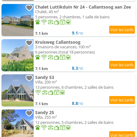
Chalet Luttikduin Nr 24 - Callantsoog aan Zee
Chalet, 45 m²
5 personnes, 2 chambres, 1 salle de bains
9.1
7.1 km
/10
Kruisweg Callantsoog
3 maisons de vacances, 100 m²
6 personnes (total 18 personnes)
8.3
7.1 km
/10
Sandy 53
Villa, 200 m²
13 personnes, 6 chambres, 2 salles de bains
8.8
7.1 km
/10
Sandy 25
Villa, 255 m²
12 personnes, 5 chambres, 2 salles de bains