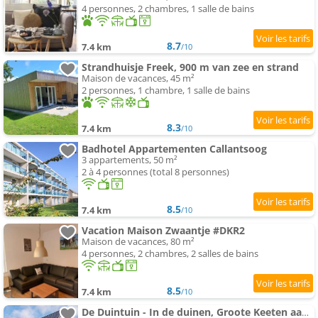
4 personnes, 2 chambres, 1 salle de bains
8.7
7.4 km
/10
Strandhuisje Freek, 900 m van zee en strand
Maison de vacances, 45 m²
2 personnes, 1 chambre, 1 salle de bains
8.3
7.4 km
/10
Badhotel Appartementen Callantsoog
3 appartements, 50 m²
2 à 4 personnes (total 8 personnes)
8.5
7.4 km
/10
Vacation Maison Zwaantje #DKR2
Maison de vacances, 80 m²
4 personnes, 2 chambres, 2 salles de bains
8.5
7.4 km
/10
De Duintuin - In de duinen, Groote Keeten aan Zee