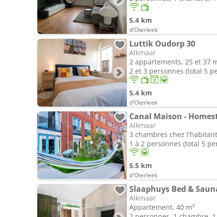
5.4 km
d'Oterleek
Luttik Oudorp 30
Alkmaar
2 appartements, 25 et 37 
2 et 3 personnes (total 5 p
5.4 km
d'Oterleek
Canal Maison - Homes
Alkmaar
3 chambres chez l'habitan
1 à 2 personnes (total 5 p
5.5 km
d'Oterleek
Slaaphuys Bed & Saun
Alkmaar
Appartement, 40 m²
2 personnes, 1 chambre, 1 