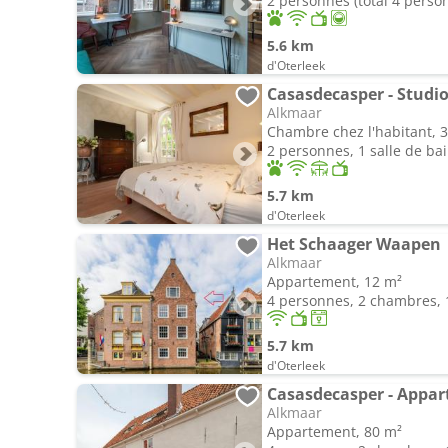
2 personnes (total 4 perso
5.6 km
d'Oterleek
Casasdecasper - Studi
Alkmaar
Chambre chez l'habitant, 
2 personnes, 1 salle de ba
5.7 km
d'Oterleek
Het Schaager Waapen
Alkmaar
Appartement, 12 m²
4 personnes, 2 chambres, 1
5.7 km
d'Oterleek
Casasdecasper - Appa
Alkmaar
Appartement, 80 m²