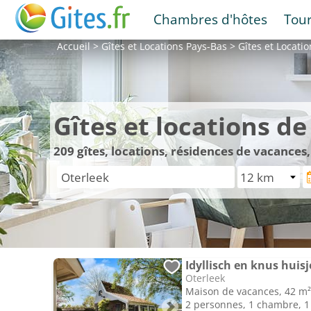
Chambres d'hôtes
Tou
Accueil
>
Gîtes et Locations
Pays-Bas
>
Gîtes et Locati
Gîtes et locations d
209
gîtes, locations, résidences de vacances
Idyllisch en knus huis
Oterleek
Maison de vacances, 42 m²
2 personnes, 1 chambre, 1 