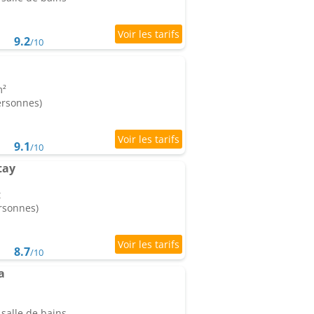
9.2
/10
m²
ersonnes)
9.1
/10
tay
t
ersonnes)
8.7
/10
a
salle de bains