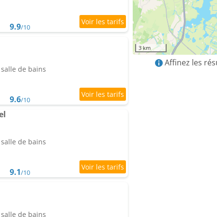
9.9
/10
3 km
Affinez les ré
salle de bains
9.6
/10
el
salle de bains
9.1
/10
salle de bains