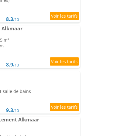
nnes)
8.3
/10
o Alkmaar
35 m²
ins
8.9
/10
 salle de bains
9.3
/10
rtement Alkmaar