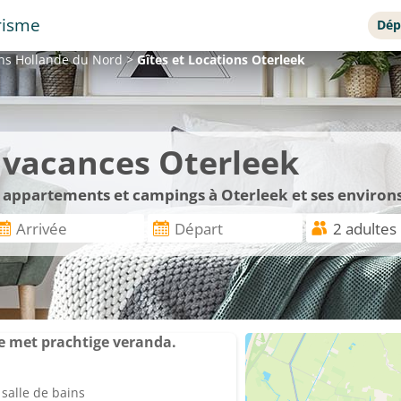
risme
Dép
ons
Hollande du Nord
>
Gîtes et Locations
Oterleek
e vacances Oterleek
, appartements et campings à Oterleek et ses environ
je met prachtige veranda.
salle de bains