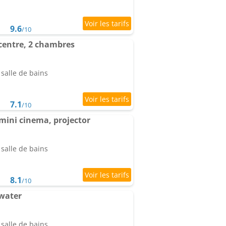
9.6
/10
 centre, 2 chambres
salle de bains
7.1
/10
mini cinema, projector
salle de bains
8.1
/10
water
salle de bains