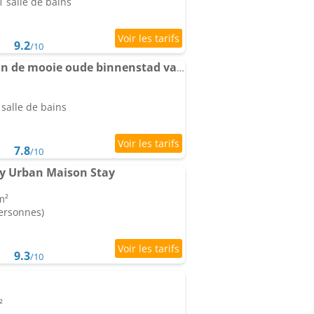
 salle de bains
9.2
/10
Gezellig Appartement in de mooie oude binnenstad van Alkmaar
salle de bains
7.8
/10
by Urban Maison Stay
m²
personnes)
9.3
/10
²