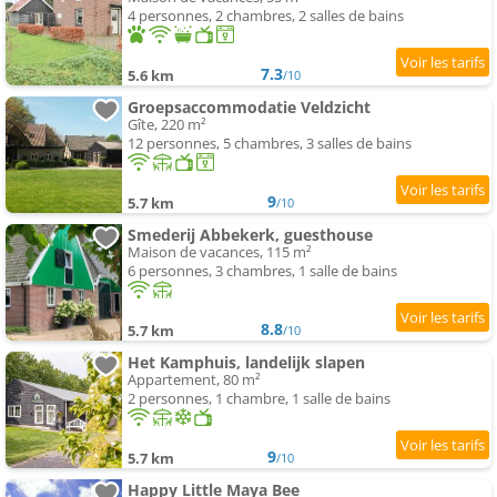
4 personnes, 2 chambres, 2 salles de bains
7.3
5.6 km
/10
Groepsaccommodatie Veldzicht
Gîte, 220 m²
12 personnes, 5 chambres, 3 salles de bains
9
5.7 km
/10
Smederij Abbekerk, guesthouse
Maison de vacances, 115 m²
6 personnes, 3 chambres, 1 salle de bains
8.8
5.7 km
/10
Het Kamphuis, landelijk slapen
Appartement, 80 m²
2 personnes, 1 chambre, 1 salle de bains
9
5.7 km
/10
Happy Little Maya Bee