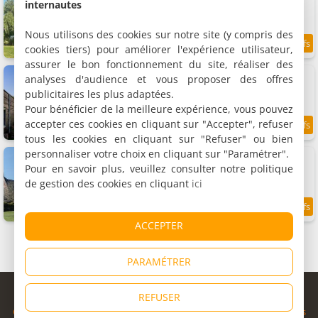
Appartement, 95 m²
internautes
2 personnes, 1 chambre, 1 salle de bains
Nous utilisons des cookies sur notre site (y compris des
cookies tiers) pour améliorer l'expérience utilisateur,
9.5
11.8 km
/10
assurer le bon fonctionnement du site, réaliser des
De oude walnoot
analyses d'audience et vous proposer des offres
Maison de vacances, 65 m²
publicitaires les plus adaptées.
3 personnes, 1 chambre, 1 salle de bains
Pour bénéficier de la meilleure expérience, vous pouvez
accepter ces cookies en cliquant sur "Accepter", refuser
9.6
11.8 km
/10
tous les cookies en cliquant sur "Refuser" ou bien
personnaliser votre choix en cliquant sur "Paramétrer".
Chez Marly
Appartement, 70 m²
Pour en savoir plus, veuillez consulter notre politique
4 personnes, 1 chambre, 1 salle de bains
de gestion des cookies en cliquant
ici
9.3
12 km
/10
ACCEPTER
PARAMÉTRER
© Copyright 1998 - 2026
REFUSER
Cybevasion
|
Mentions légales
|
Confidentialité
|
CGU
|
Informations