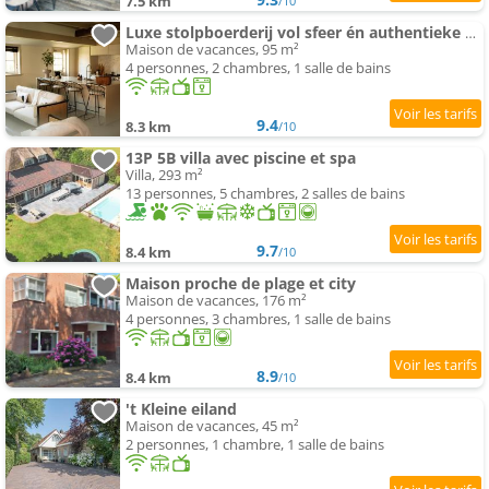
7.5 km
/10
Luxe stolpboerderij vol sfeer én authentieke details voor 4
Maison de vacances, 95 m²
4 personnes, 2 chambres, 1 salle de bains
9.4
8.3 km
/10
13P 5B villa avec piscine et spa
Villa, 293 m²
13 personnes, 5 chambres, 2 salles de bains
9.7
8.4 km
/10
Maison proche de plage et city
Maison de vacances, 176 m²
4 personnes, 3 chambres, 1 salle de bains
8.9
8.4 km
/10
't Kleine eiland
Maison de vacances, 45 m²
2 personnes, 1 chambre, 1 salle de bains