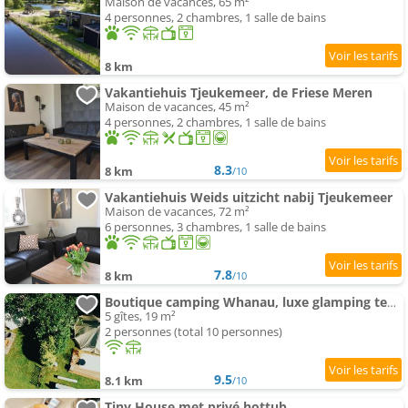
Maison de vacances, 65 m²
4 personnes, 2 chambres, 1 salle de bains
8 km
Vakantiehuis Tjeukemeer, de Friese Meren
Maison de vacances, 45 m²
4 personnes, 2 chambres, 1 salle de bains
8.3
8 km
/10
Vakantiehuis Weids uitzicht nabij Tjeukemeer
Maison de vacances, 72 m²
6 personnes, 3 chambres, 1 salle de bains
7.8
8 km
/10
Boutique camping Whanau, luxe glamping tenten
5 gîtes, 19 m²
2 personnes (total 10 personnes)
9.5
8.1 km
/10
Tiny House met privé hottub