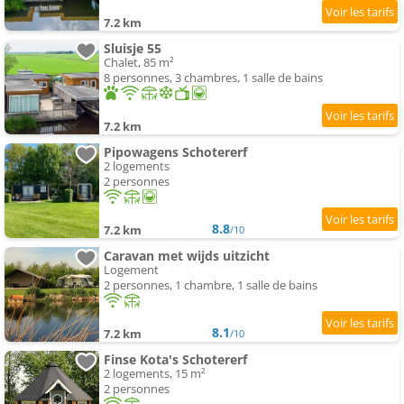
7.2 km
Sluisje 55
Chalet, 85 m²
8 personnes, 3 chambres, 1 salle de bains
7.2 km
Pipowagens Schotererf
2 logements
2 personnes
8.8
7.2 km
/10
Caravan met wijds uitzicht
Logement
2 personnes, 1 chambre, 1 salle de bains
8.1
7.2 km
/10
Finse Kota's Schotererf
2 logements, 15 m²
2 personnes