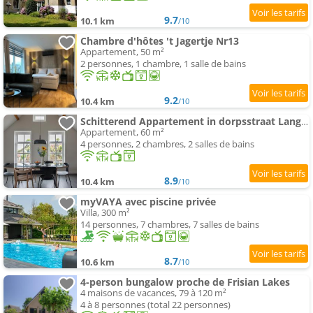
9.7
10.1 km
/10
Chambre d'hôtes 't Jagertje Nr13
Appartement, 50 m²
2 personnes, 1 chambre, 1 salle de bains
9.2
10.4 km
/10
Schitterend Appartement in dorpsstraat Langweer!
Appartement, 60 m²
4 personnes, 2 chambres, 2 salles de bains
8.9
10.4 km
/10
myVAYA avec piscine privée
Villa, 300 m²
14 personnes, 7 chambres, 7 salles de bains
8.7
10.6 km
/10
4-person bungalow proche de Frisian Lakes
4 maisons de vacances, 79 à 120 m²
4 à 8 personnes (total 22 personnes)