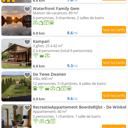
6.8 km
/10
Waterfront Family Gem
Maison de vacances, 85 m²
6 personnes, 3 chambres, 2 salles de bains
8.6
6.8 km
/10
Kampari
3 gîtes, 25 à 42 m²
2 à 4 personnes (total 9 personnes)
9.3
6.8 km
/10
De Twee Zwanen
Villa, 600 m²
12 personnes, 5 chambres, 4 salles de bains
9.6
6.9 km
/10
RecreatieAppartement BoerdeRijlst - De Winkel
Appartement, 40 m²
2 personnes, 1 chambre, 1 salle de bains