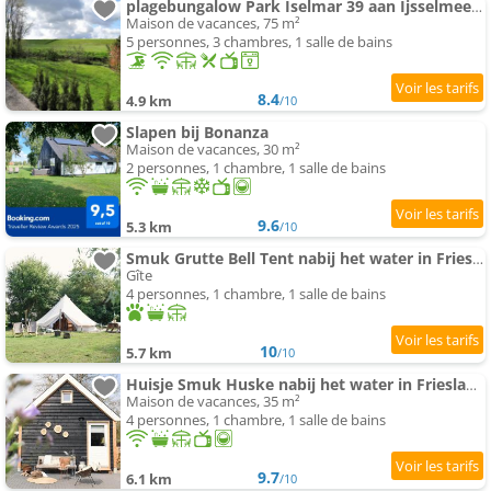
plagebungalow Park Iselmar 39 aan Ijsselmeer bungalow 26
Maison de vacances, 75 m²
5 personnes, 3 chambres, 1 salle de bains
8.4
4.9 km
/10
Slapen bij Bonanza
Maison de vacances, 30 m²
2 personnes, 1 chambre, 1 salle de bains
9.6
5.3 km
/10
Smuk Grutte Bell Tent nabij het water in Friesland
Gîte
4 personnes, 1 chambre, 1 salle de bains
10
5.7 km
/10
Huisje Smuk Huske nabij het water in Friesland met hottub
Maison de vacances, 35 m²
4 personnes, 1 chambre, 1 salle de bains
9.7
6.1 km
/10