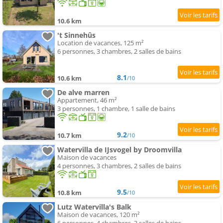
10.6 km
't Sinnehûs
Location de vacances, 125 m²
6 personnes, 3 chambres, 2 salles de bains
8.1
10.6 km
/10
De alve marren
Appartement, 46 m²
3 personnes, 1 chambre, 1 salle de bains
9.2
10.7 km
/10
Watervilla de IJsvogel by Droomvilla
Maison de vacances
4 personnes, 3 chambres, 2 salles de bains
9.5
10.8 km
/10
Lutz Watervilla's Balk
Maison de vacances, 120 m²