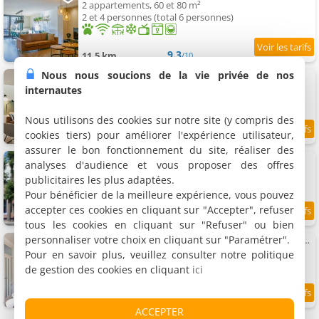
2 appartements, 60 et 80 m²
2 et 4 personnes (total 6 personnes)
9.3
11.5 km
/10
Nous nous soucions de la vie privée de nos
Knusse woning !
Appartement, 42 m²
internautes
2 personnes, 1 chambre, 1 salle de bains
Nous utilisons des cookies sur notre site (y compris des
cookies tiers) pour améliorer l'expérience utilisateur,
8.7
11.6 km
/10
assurer le bon fonctionnement du site, réaliser des
It Buterhus
analyses d'audience et vous proposer des offres
2 appartements, 30 et 35 m²
publicitaires les plus adaptées.
2 personnes (total 4 personnes)
Pour bénéficier de la meilleure expérience, vous pouvez
accepter ces cookies en cliquant sur "Accepter", refuser
9.2
11.8 km
/10
tous les cookies en cliquant sur "Refuser" ou bien
personnaliser votre choix en cliquant sur "Paramétrer".
Karakteristieke visserswoning dichtbij het centrum
Maison de vacances, 15 m²
Pour en savoir plus, veuillez consulter notre politique
6 personnes, 3 chambres, 1 salle de bains
de gestion des cookies en cliquant
ici
9.3
11.9 km
/10
ACCEPTER