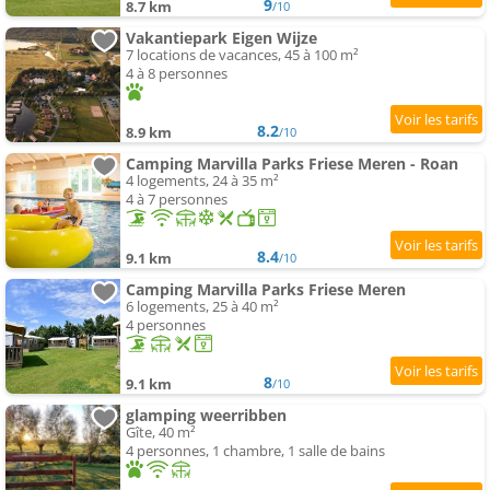
9
8.7 km
/10
Vakantiepark Eigen Wijze
7 locations de vacances, 45 à 100 m²
4 à 8 personnes
8.2
8.9 km
/10
Camping Marvilla Parks Friese Meren - Roan
4 logements, 24 à 35 m²
4 à 7 personnes
8.4
9.1 km
/10
Camping Marvilla Parks Friese Meren
6 logements, 25 à 40 m²
4 personnes
8
9.1 km
/10
glamping weerribben
Gîte, 40 m²
4 personnes, 1 chambre, 1 salle de bains