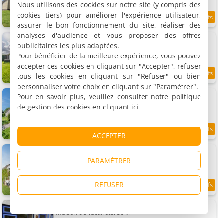
Nous utilisons des cookies sur notre site (y compris des
cookies tiers) pour améliorer l'expérience utilisateur,
9.3
8.7 km
/10
assurer le bon fonctionnement du site, réaliser des
analyses d'audience et vous proposer des offres
Villapark Kamperfoelie 63
Maison de vacances, 140 m²
publicitaires les plus adaptées.
4 personnes, 2 chambres, 1 salle de bains
Pour bénéficier de la meilleure expérience, vous pouvez
accepter ces cookies en cliquant sur "Accepter", refuser
tous les cookies en cliquant sur "Refuser" ou bien
6.5
8.7 km
/10
personnaliser votre choix en cliquant sur "Paramétrer".
Villapark Kamperfoelie 95
Pour en savoir plus, veuillez consulter notre politique
Maison de vacances, 140 m²
de gestion des cookies en cliquant
ici
4 personnes, 2 chambres, 1 salle de bains
8.7 km
ACCEPTER
Villapark Kamperfoelie 97
Maison de vacances, 140 m²
PARAMÉTRER
4 personnes, 2 chambres, 1 salle de bains
REFUSER
8.7 km
Vakantiehuisje Te Gast op Texel
Maison de vacances, 50 m²