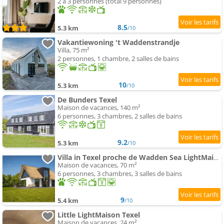
2 à 3 personnes (total 9 personnes)
8.5
5.3 km
/10
Vakantiewoning 't Waddenstrandje
Villa, 75 m²
2 personnes, 1 chambre, 2 salles de bains
10
5.3 km
/10
De Bunders Texel
Maison de vacances, 140 m²
6 personnes, 3 chambres, 2 salles de bains
9.2
5.3 km
/10
Villa in Texel proche de Wadden Sea LightMaison
Maison de vacances, 70 m²
6 personnes, 3 chambres, 3 salles de bains
9
5.4 km
/10
Little LightMaison Texel
Maison de vacances, 24 m²