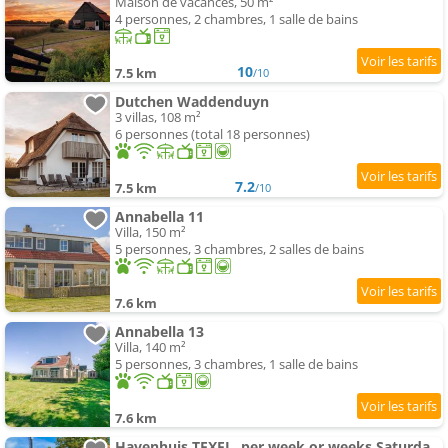
Maison de vacances, 50 m²
4 personnes, 2 chambres, 1 salle de bains
10
7.5 km
/10
Dutchen Waddenduyn
3 villas, 108 m²
6 personnes (total 18 personnes)
7.2
7.5 km
/10
Annabella 11
Villa, 150 m²
5 personnes, 3 chambres, 2 salles de bains
7.6 km
Annabella 13
Villa, 140 m²
5 personnes, 3 chambres, 1 salle de bains
7.6 km
Havenhuis TEXEL, per week or weeks Saturday-Saturday