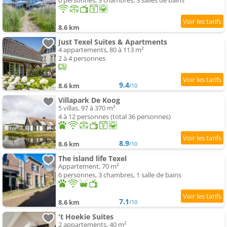
6 personnes, 3 chambres, 3 salles de bains
8.6 km
Just Texel Suites & Apartments
4 appartements, 80 à 113 m²
2 à 4 personnes
9.4
8.6 km
/10
Villapark De Koog
5 villas, 97 à 370 m²
4 à 12 personnes (total 36 personnes)
8.9
8.6 km
/10
The island life Texel
Appartement, 70 m²
6 personnes, 3 chambres, 1 salle de bains
7.1
8.6 km
/10
't Hoekie Suites
2 appartements, 40 m²