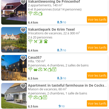
Vakantiewoning De Princenhof
2 appartements, 140 m²
6 et 8 personnes (total 14 personnes)
8.9
6.4 km
/10
Vakantiepark De Krim Texel
9 locations de vacances, 22 à 300 m²
2 à 20 personnes
8.7
6.4 km
/10
Casa357
Villa, 150 m²
8 personnes, 4 chambres, 2 salles de bains
8.3
6.5 km
/10
Apartment in tasteful farmhouse in De Cocksdorp
Maison de vacances, 60 m²
4 personnes, 2 chambres, 1 salle de bains
9
6.5 km
/10