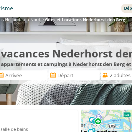
risme
Dép
ons
Hollande du Nord
>
Gîtes et Locations
Nederhorst den Berg
e vacances Nederhorst de
s, appartements et campings à Nederhorst den Berg et
salle de bains