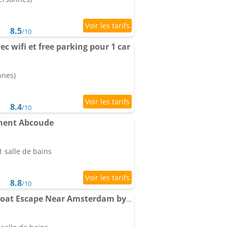
8.5
/10
c wifi et free parking pour 1 car
nnes)
8.4
/10
ment Abcoude
 salle de bains
8.8
/10
Charming Tiny Houseboat Escape Near Amsterdam by Weltevreden Experience