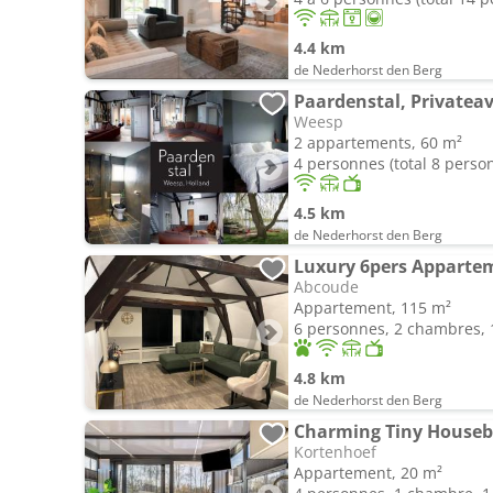
4.4 km
de Nederhorst den Berg
Paardenstal, Privateave
Weesp
2 appartements, 60 m²
4 personnes (total 8 perso
4.5 km
de Nederhorst den Berg
Luxury 6pers Apparte
Abcoude
Appartement, 115 m²
6 personnes, 2 chambres, 1
4.8 km
de Nederhorst den Berg
Kortenhoef
Appartement, 20 m²