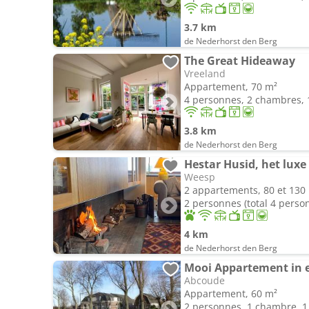
3.7 km
de Nederhorst den Berg
The Great Hideaway
Vreeland
Appartement, 70 m²
4 personnes, 2 chambres, 1
3.8 km
de Nederhorst den Berg
Hestar Husid, het lux
Weesp
2 appartements, 80 et 130
2 personnes (total 4 perso
4 km
de Nederhorst den Berg
Abcoude
Appartement, 60 m²
2 personnes, 1 chambre, 1 