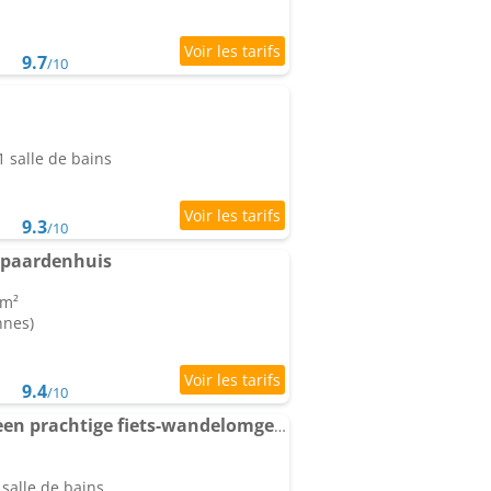
9.7
/10
 salle de bains
9.3
/10
e paardenhuis
 m²
nnes)
9.4
/10
Mooi Appartement in een prachtige fiets-wandelomgeving
salle de bains