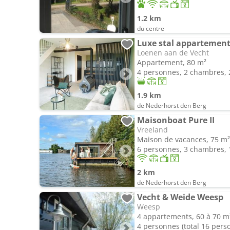
1.2 km
du centre
Luxe stal appartemen
Loenen aan de Vecht
Appartement, 80 m²
4 personnes, 2 chambres, 2
1.9 km
de Nederhorst den Berg
Maisonboat Pure II
Vreeland
Maison de vacances, 75 m²
6 personnes, 3 chambres, 1
2 km
de Nederhorst den Berg
Vecht & Weide Weesp
Weesp
4 appartements, 60 à 70 m
4 personnes (total 16 pers