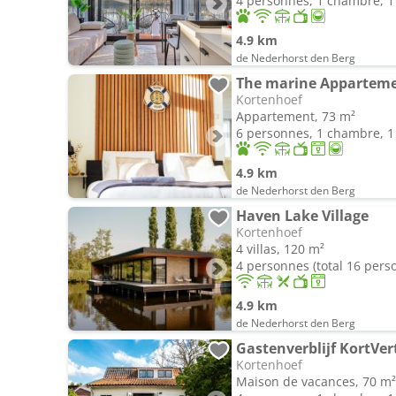
4 personnes, 1 chambre, 1 
4.9 km
de Nederhorst den Berg
Kortenhoef
Appartement, 73 m²
6 personnes, 1 chambre, 1 
4.9 km
de Nederhorst den Berg
Haven Lake Village
Kortenhoef
4 villas, 120 m²
4 personnes (total 16 pers
4.9 km
de Nederhorst den Berg
Gastenverblijf KortVer
Kortenhoef
Maison de vacances, 70 m²