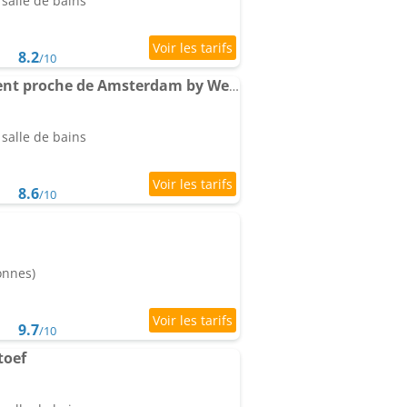
salle de bains
8.2
/10
The marine Appartement proche de Amsterdam by Weltevreden Experience
salle de bains
8.6
/10
onnes)
9.7
/10
toef