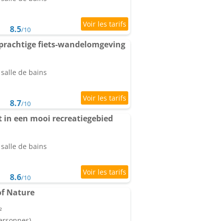
8.5
/10
prachtige fiets-wandelomgeving
salle de bains
8.7
/10
 in een mooi recreatiegebied
salle de bains
8.6
/10
of Nature
²
personnes)