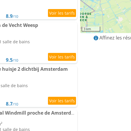
8.9
/10
n de Vecht Weesp
3 km
Affinez les ré
 salle de bains
9.5
/10
 huisje 2 dichtbij Amsterdam
salle de bains
8.7
/10
Mondriaanmolen, a real Windmill proche de Amsterdam
m²
 salle de bains