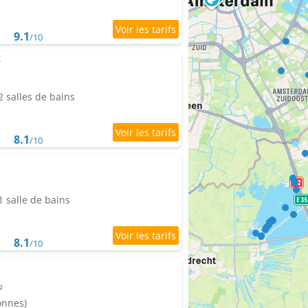
9.1
/10
t
 salles de bains
8.1
/10
 salle de bains
8.1
/10
²
onnes)