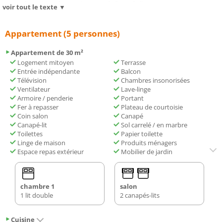
votre disposition des serviettes et du linge de lit.
voir tout le texte ▼
Cet établissement dispose d’une aire de jeux pour enfants.
Appartement (5 personnes)
Vous séjournerez à respectivement 11 km et 39 km de ces lieux d’intérêt
: Église Saint-Étienne de Baïgorry et Golf Epherra. L'aéroport le plus
Appartement de 30 m²
proche (Aéroport de Biarritz-Pays basque) est à 49 km.
Logement mitoyen
Terrasse
Entrée indépendante
Balcon
Télévision
Chambres insonorisées
Ventilateur
Lave-linge
Armoire / penderie
Portant
Fer à repasser
Plateau de courtoisie
Coin salon
Canapé
Canapé-lit
Sol carrelé / en marbre
Toilettes
Papier toilette
Linge de maison
Produits ménagers
Espace repas extérieur
Mobilier de jardin
chambre 1
salon
1 lit double
2 canapés-lits
Cuisine