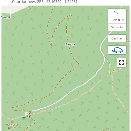
Coordonnées GPS :
43.16359, -1.24281
Plan
Plan IGN
Satellite
Centrer