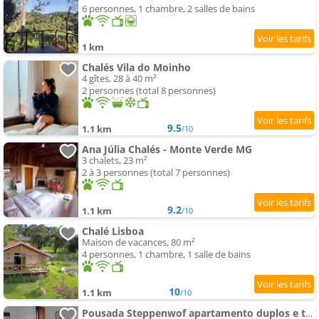
6 personnes, 1 chambre, 2 salles de bains
1 km
Chalés Vila do Moinho
4 gîtes, 28 à 40 m²
2 personnes (total 8 personnes)
9.5
1.1 km
/10
Ana Júlia Chalés - Monte Verde MG
3 chalets, 23 m²
2 à 3 personnes (total 7 personnes)
9.2
1.1 km
/10
Chalé Lisboa
Maison de vacances, 80 m²
4 personnes, 1 chambre, 1 salle de bains
10
1.1 km
/10
Pousada Steppenwof apartamento duplos e triplos