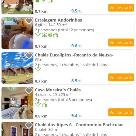
9.5
0.7 km
/10
Estalagem Andorinhas
6 gîtes, 14 à 50 m²
2 personnes (total 12 personnes)
9.8
0.7 km
/10
Chalés Eucaliptos -Recanto da Neusa-
Gîte
2 personnes, 1 chambre, 1 salle de bains
8.5
0.7 km
/10
Casa Moreira´s Chalés
4 chalets, 20 à 25 m²
2 personnes (total 8 personnes)
9.4
0.8 km
/10
Chalé dos Alpes 6 - Condomínio Particular
Chalet, 30 m²
2 personnes, 1 chambre, 1 salle de bains