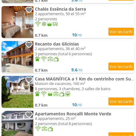
0.7 km
/10
Chalés Essência da Serra
2 appartements, 50 et 55 m²
2 personnes
10
0.7 km
/10
Recanto das Glicínias
2 appartements, 36 et 40 m²
3 personnes (total 6 personnes)
9.6
0.7 km
/10
Casa MAGNÍFICA a 1 Km do centrinho com Suíte e Hidro
Maison de vacances, 160 m²
8 personnes, 3 chambres, 3 salles de bains
10
0.7 km
/10
Apartamentos Roncalli Monte Verde
4 appartements, 25 m²
2 personnes (total 8 personnes)