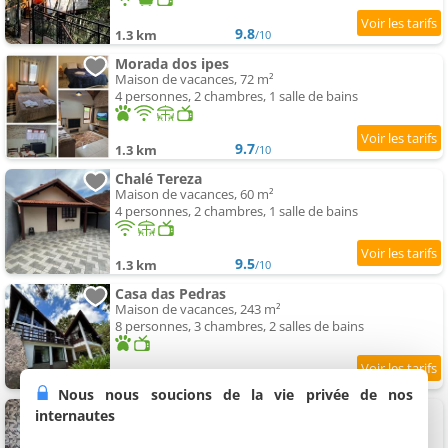
9.8
1.3 km
/10
Morada dos ipes
Maison de vacances, 72 m²
4 personnes, 2 chambres, 1 salle de bains
9.7
1.3 km
/10
Chalé Tereza
Maison de vacances, 60 m²
4 personnes, 2 chambres, 1 salle de bains
9.5
1.3 km
/10
Casa das Pedras
Maison de vacances, 243 m²
8 personnes, 3 chambres, 2 salles de bains
9.8
1.3 km
/10
Nous nous soucions de la vie privée de nos
Chalés Dionisio
internautes
3 logements, 22 à 28 m²
2 personnes