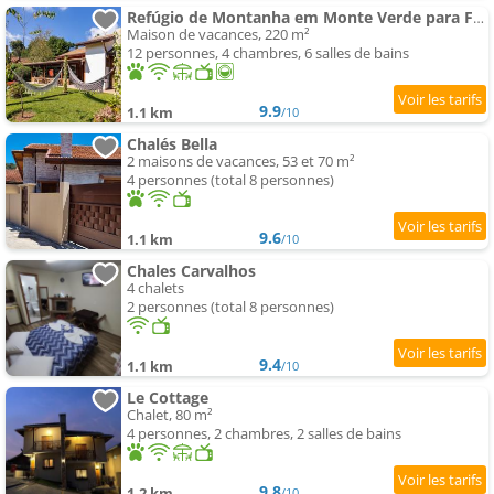
Refúgio de Montanha em Monte Verde para Famílias e Amigos com 4 Suítes
Maison de vacances, 220 m²
12 personnes, 4 chambres, 6 salles de bains
9.9
1.1 km
/10
Chalés Bella
2 maisons de vacances, 53 et 70 m²
4 personnes (total 8 personnes)
9.6
1.1 km
/10
Chales Carvalhos
4 chalets
2 personnes (total 8 personnes)
9.4
1.1 km
/10
Le Cottage
Chalet, 80 m²
4 personnes, 2 chambres, 2 salles de bains
9.8
1.2 km
/10