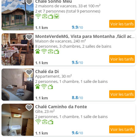
Chalé Sonho Meu
2 maisons de vacances, 33 et 100 m²
2 et 7 personnes (total 9 personnes)
9.9
1.1 km
/10
MonteVerdeMG, Vista para Montanha ,fácil acesso, térrea, Pets
Maison de vacances, 240 m²
8 personnes, 3 chambres, 2 salles de bains
9.5
1.1 km
/10
Chalé da Di
Appartement, 30 m²
2 personnes, 1 chambre, 1 salle de bains
8.8
1.1 km
/10
Chalé Caminho da Fonte
Gîte, 23 m²
2 personnes, 1 chambre, 1 salle de bains
9.6
1.1 km
/10