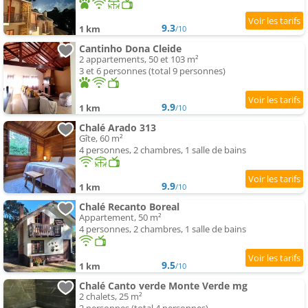
9.3
1 km
/10
Cantinho Dona Cleide
2 appartements, 50 et 103 m²
3 et 6 personnes (total 9 personnes)
9.9
1 km
/10
Chalé Arado 313
Gîte, 60 m²
4 personnes, 2 chambres, 1 salle de bains
9.9
1 km
/10
Chalé Recanto Boreal
Appartement, 50 m²
4 personnes, 2 chambres, 1 salle de bains
9.5
1 km
/10
Chalé Canto verde Monte Verde mg
2 chalets, 25 m²