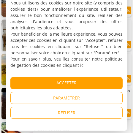
Nous utilisons des cookies sur notre site (y compris des
cookies tiers) pour améliorer l'expérience utilisateur,
9.5
1.3 km
/10
assurer le bon fonctionnement du site, réaliser des
analyses d'audience et vous proposer des offres
Chalé Safira
Chalet, 35 m²
publicitaires les plus adaptées.
2 personnes, 1 chambre, 1 salle de bains
Pour bénéficier de la meilleure expérience, vous pouvez
accepter ces cookies en cliquant sur "Accepter", refuser
tous les cookies en cliquant sur "Refuser" ou bien
8.5
1.4 km
/10
personnaliser votre choix en cliquant sur "Paramétrer".
Chalé Villa Magrini
Pour en savoir plus, veuillez consulter notre politique
3 gîtes, 40 à 42 m²
de gestion des cookies en cliquant
ici
2 à 3 personnes (total 7 personnes)
9.2
1.4 km
ACCEPTER
/10
Ville France: Chalé Bordeaux a 5 min do Centro
Chalet, 38 m²
PARAMÉTRER
2 personnes, 1 chambre, 1 salle de bains
REFUSER
10
1.4 km
/10
Casa Luz Serrana
Maison de vacances